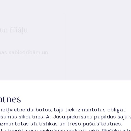
n filiāļu
nas sabiedrībām un
atnes
īmekļvietne darbotos, tajā tiek izmantotas obligāti
šamās sīkdatnes. Ar Jūsu piekrišanu papildus šajā 
 izmantotas statistikas un trešo pušu sīkdatnes.
t atsaukt savu piekrišanu jebkurā laikā. Plašāka inf