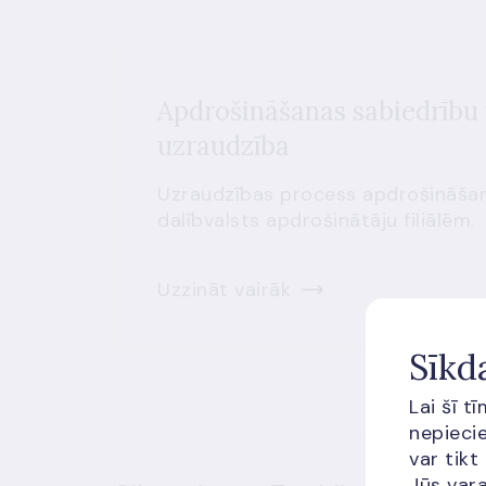
Apdrošināšanas sabiedrību u
uzraudzība
Uzraudzības process apdrošināša
dalībvalsts apdrošinātāju filiālēm.
Uzzināt vairāk
Sīkd
Lai šī t
nepiecie
var tikt
Jūs vara