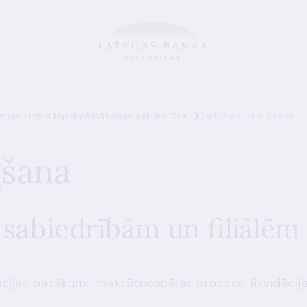
anas tirgus
Apdrošināšanas sabiedrības un filiāles
Darbības izbeigšana
gšana
sabiedrībām un filiālēm
ijas pasākumi, maksātnespējas process, likvidācij