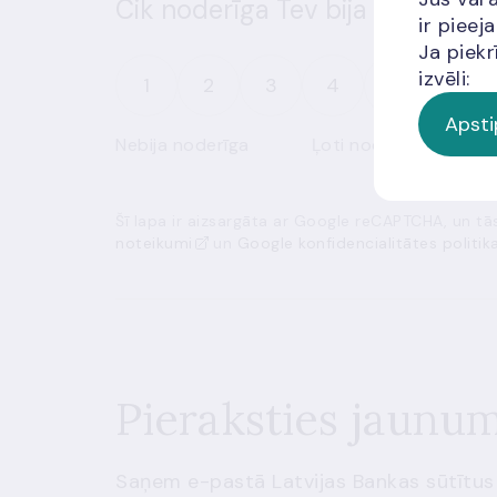
Cik noderīga Tev bija šī informā
ir piee
Ja piekr
izvēli:
1
2
3
4
5
Apsti
Nebija noderīga
Ļoti noderīga
Šī lapa ir aizsargāta ar Google reCAPTCHA, un t
noteikumi
un
Google konfidencialitātes politik
Pieraksties jaunu
Saņem e-pastā Latvijas Bankas sūtītus