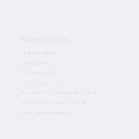
Noderīgas saites
Saziņa ar mums
Iesniegt datus
Klientu kases
Kredītu reģistrs
Finanšu tirgus dalībnieku reģistrs
Apmeklē Zināšanu centru
Darba piedāvājumi