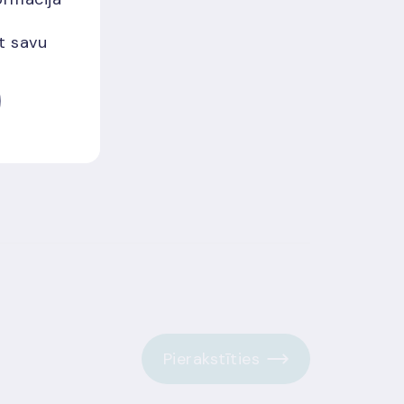
et savu
Pierakstīties