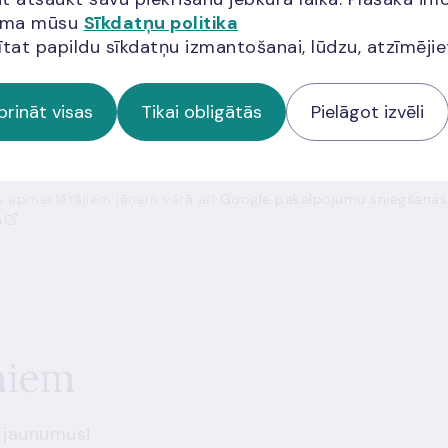
cija?
jama mūsu
Sīkdatņu politika
ītat papildu sīkdatņu izmantošanai, lūdzu, atzīmēji
prināt visas
Tikai obligātās
Pielāgot izvēli
ās apmeklētājiem jāņem vērā arī
Google pakalpojumu sniegšanas
a
miem
 jaunumus!