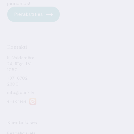
jaunumus!
Pierakstīties
Kontakti
K. Valdemāra
2A, Rīga, LV-
1050
+371 6702
2300
info@bank.lv
e-adrese
Klientu kases
Bezdelīgu iela