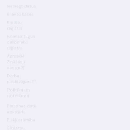
Iesniegt datus
Klientu kases
Kredītu
reģistrs
Finanšu tirgus
dalībnieku
reģistrs
Apmeklē
Zināšanu
centru
Darba
piedāvājumi
Politika un
noteikumi
Personas datu
apstrāde
Piekļūstamība
Sīkdatņu