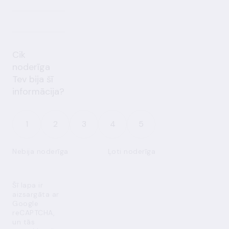
Cik
noderīga
Tev bija šī
informācija?
1
2
3
4
5
Nebija noderīga
Ļoti noderīga
Šī lapa ir
aizsargāta ar
Google
reCAPTCHA,
un tās