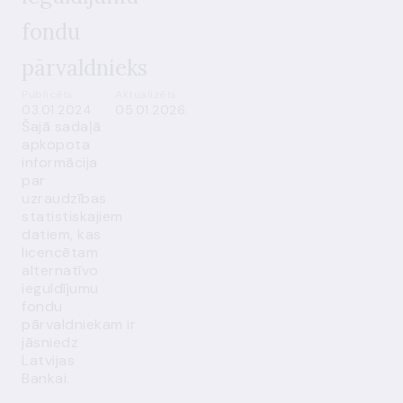
fondu
pārvaldnieks
Publicēts
Aktualizēts
03.01.2024.
05.01.2026.
Šajā sadaļā
apkopota
informācija
par
uzraudzības
statistiskajiem
datiem, kas
licencētam
alternatīvo
ieguldījumu
fondu
pārvaldniekam
ir
jāsniedz
Latvijas
Bankai.