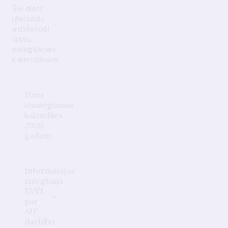
Šie dati
jāsniedz
atbilstoši
datu
sniegšanas
kalendāram.
Datu
iesniegšanas
kalendārs
2026.
gadam
Informācijas
sniegšana
EVTI
par
AIF
darbību