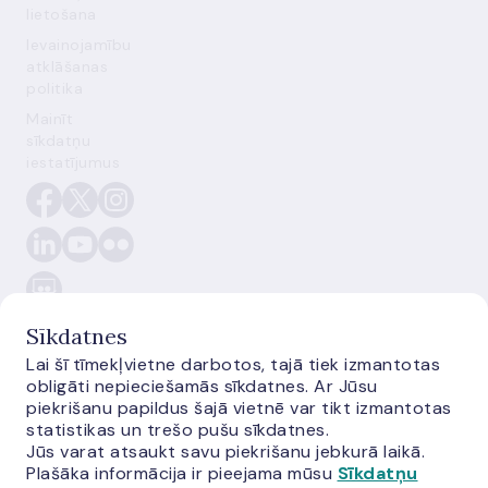
lietošana
Ievainojamību
atklāšanas
politika
Mainīt
sīkdatņu
iestatījumus
Sīkdatnes
Lai šī tīmekļvietne darbotos, tajā tiek izmantotas
obligāti nepieciešamās sīkdatnes. Ar Jūsu
piekrišanu papildus šajā vietnē var tikt izmantotas
E-
statistikas un trešo pušu sīkdatnes.
monetas.lv
Jūs varat atsaukt savu piekrišanu jebkurā laikā.
Plašāka informācija ir pieejama mūsu
Sīkdatņu