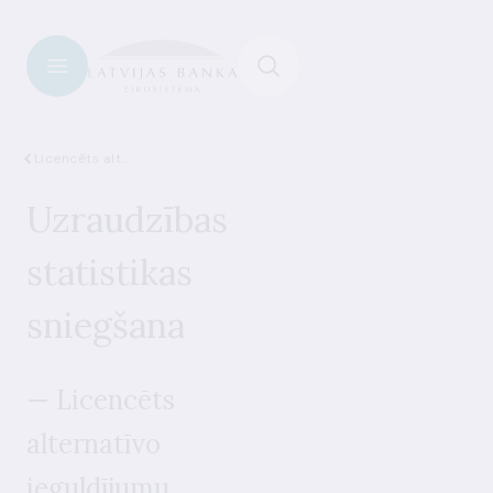
Licencēts alternatīvo ieguldījumu fondu pārvaldnieks
Uzraudzības
statistikas
sniegšana
— Licencēts
alternatīvo
ieguldījumu