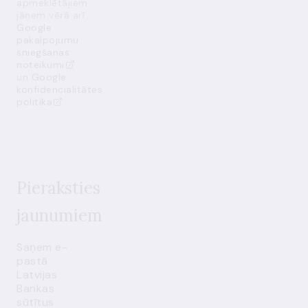
apmeklētājiem
jāņem vērā arī
Google
pakalpojumu
sniegšanas
noteikumi
un
Google
konfidencialitātes
politika
Pieraksties
jaunumiem
Saņem e-
pastā
Latvijas
Bankas
sūtītus