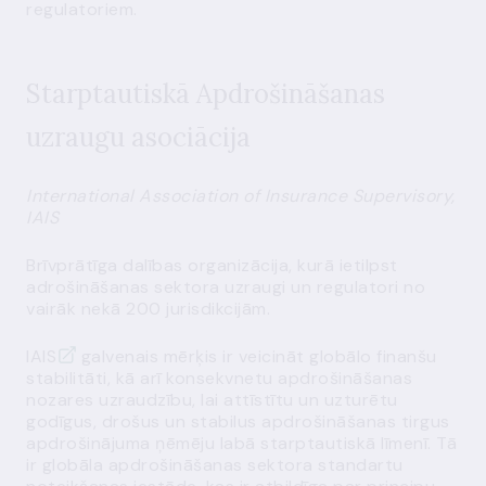
regulatoriem.
Starptautiskā Apdrošināšanas
uzraugu asociācija
International Association of Insurance Supervisory,
IAIS
Brīvprātīga dalības organizācija, kurā ietilpst
adrošināšanas sektora uzraugi un regulatori no
vairāk nekā 200 jurisdikcijām.
IAIS
galvenais mērķis ir veicināt globālo finanšu
stabilitāti, kā arī konsekvnetu apdrošināšanas
nozares uzraudzību, lai attīstītu un uzturētu
godīgus, drošus un stabilus apdrošināšanas tirgus
apdrošinājuma ņēmēju labā starptautiskā līmenī. Tā
ir globāla apdrošināšanas sektora standartu