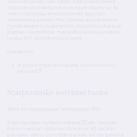
apmeklē Latviju, veic valsts makroekonomiskā
stāvokļa un finanšu sektora novērtējumu un ar
valsts institūciju amatpersonām apspriež
ekonomikas politiku. Pēc Latvijas apmeklējuma
Fonda ekspertu sagatavoto ziņojumu izskata un
publisku viedokli par makroekonomisko situāciju
izsaka SVF izpilddirektoru valde.
Dokumenti:
IV panta misiju noslēguma un konsultāciju
ziņojumi
Starptautisko norēķinu banka
Bank for International Settlements, BIS
Starptautisko norēķinu bankas
jeb “centrālo
banku bankas” dalībnieki (biedri) ir 63 dažādu
pasaules valstu centrālās bankas, un tās galvenā