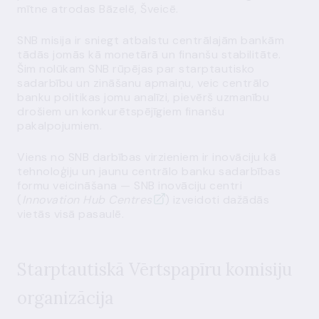
mītne atrodas Bāzelē, Šveicē.
SNB misija ir sniegt atbalstu centrālajām bankām
tādās jomās kā monetārā un finanšu stabilitāte.
Šim nolūkam SNB rūpējas par starptautisko
sadarbību un zināšanu apmaiņu, veic centrālo
banku politikas jomu analīzi, pievērš uzmanību
drošiem un konkurētspējīgiem finanšu
pakalpojumiem.
Viens no SNB darbības virzieniem ir inovāciju kā
tehnoloģiju un jaunu centrālo banku sadarbības
formu veicināšana — SNB inovāciju centri
(
Innovation
Hub Centres
) izveidoti dažādās
vietās visā pasaulē.
Starptautiskā Vērtspapīru komisiju
organizācija