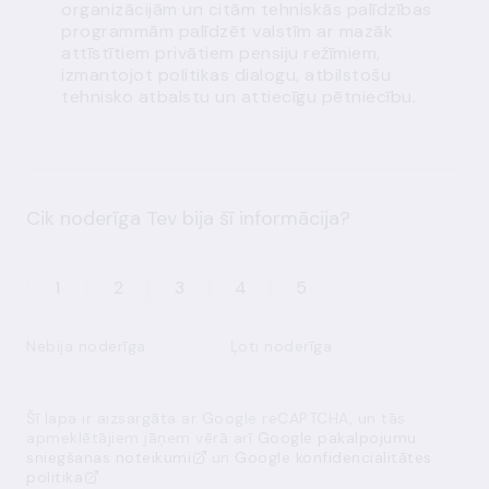
organizācijām un citām tehniskās palīdzības
programmām palīdzēt valstīm ar mazāk
attīstītiem privātiem pensiju režīmiem,
izmantojot politikas dialogu, atbilstošu
tehnisko atbalstu un attiecīgu pētniecību.
Cik noderīga Tev bija šī informācija?
1
2
3
4
5
Nebija noderīga
Ļoti noderīga
Šī lapa ir aizsargāta ar Google reCAPTCHA, un tās
apmeklētājiem jāņem vērā arī
Google pakalpojumu
sniegšanas noteikumi
un
Google konfidencialitātes
politika