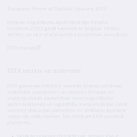
European Forum of Deposit Insurers, EFDI
Eiropas noguldījumu apdrošinātāju forums
izveidots 2002.gadā saskaņā ar Beļģijas tiesību
aktiem, un tā ir starptautiska bezpeļņas asociācija.
EFDI statūti
EFDI mērķis un uzdevumi
EFDI galvenais mērķis ir veicināt finanšu sistēmas
stabilitāti, pastiprinot un veicinot Eiropas un
starptautiskās sadarbības lomu noguldījumu
apdrošināšanas un ieguldītāju kompensācijas jomā,
veicinot diskucijas pieredzes un zināšanu apmaiņā
starp tās dalībniekiem. Šīm nolūkam EFDI piedāvā
platformu:
labākas prakses izstrādē par tēmām, kas ir