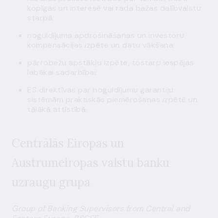
kopīgas un interesē vai rada bažas dalībvalstu
starpā;
noguldījuma apdrošināšanas un investoru
kompensācijas izpēte un datu vākšana;
pārrobežu apstākļu izpēte, tostarp iespējas
labākai sadarbībai;
ES direktīvas par noguldījumu garantiju
sistēmām praktiskās piemērošanas izpētē un
tālākā attīstībā.
Centrālās Eiropas un
Austrumeiropas valstu banku
uzraugu grupa
Group of Banking Supervisors from Central and