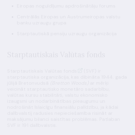
Eiropas noguldījumu apdrošinātāju forums
Centrālās Eiropas un Austrumeiropas valstu
banku uzraugu grupa
Starptautiskā pensiju uzraugu organizācija
Starptautiskais Valūtas fonds
Starptautiskais Valūtas fonds
(SVF) ir
starptautiska organizācija, kas dibināta 1944. gada
jūlijā Bretonvudsā
(Bretton Woods)
ar mērķi
veicināt starptautisko monetāro sadarbību,
valūtas kursu stabilitāti, valstu ekonomisko
izaugsmi un nodarbinātības pieaugumu un
nodrošināt īslaicīgu finansiālu palīdzību, ja kādai
dalībvalstij radusies nepieciešamība risināt ar
maksājumu bilanci saistītas problēmas. Patlaban
SVF ir 191 dalībvalstis.