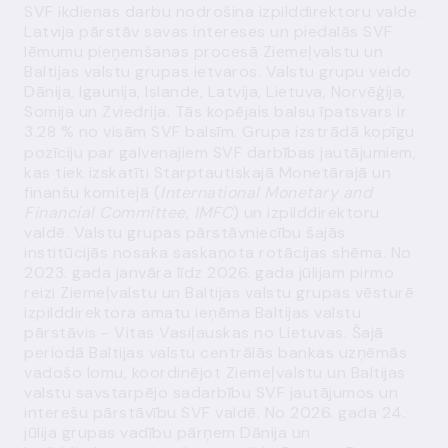
SVF ikdienas darbu nodrošina izpilddirektoru valde.
Latvija pārstāv savas intereses un piedalās SVF
lēmumu pieņemšanas procesā Ziemeļvalstu un
Baltijas valstu grupas ietvaros. Valstu grupu veido
Dānija, Igaunija, Islande, Latvija, Lietuva, Norvēģija,
Somija un Zviedrija. Tās kopējais balsu īpatsvars ir
3.28 %
no visām SVF balsīm. Grupa izstrādā kopīgu
pozīciju par galvenajiem SVF darbības jautājumiem,
kas tiek izskatīti Starptautiskajā Monetārajā un
finanšu komitejā (
International Monetary and
Financial Committee, IMFC
) un izpilddirektoru
valdē. Valstu grupas pārstāvniecību šajās
institūcijās nosaka saskaņota rotācijas shēma. No
2023. gada janvāra līdz 2026. gada jūlijam pirmo
reizi Ziemeļvalstu un Baltijas valstu grupas vēsturē
izpilddirektora amatu ieņēma Baltijas valstu
pārstāvis - Vitas Vasiļauskas no Lietuvas. Šajā
periodā Baltijas valstu centrālās bankas uzņēmās
vadošo lomu, koordinējot Ziemeļvalstu un Baltijas
valstu savstarpējo sadarbību SVF jautājumos un
interešu pārstāvību SVF valdē. No 2026. gada 24.
jūlija grupas vadību pārņem Dānija un