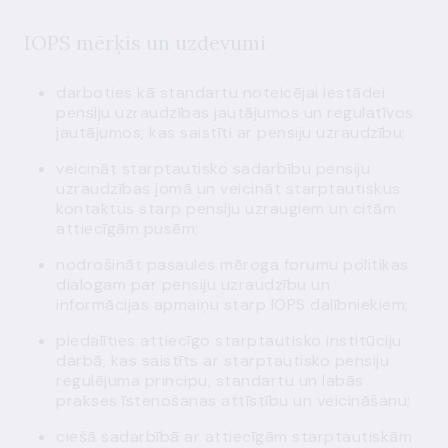
IOPS mērķis un uzdevumi
darboties kā standartu noteicējai iestādei
pensiju uzraudzības jautājumos un regulatīvos
jautājumos, kas saistīti ar pensiju uzraudzību;
veicināt starptautisko sadarbību pensiju
uzraudzības jomā un veicināt starptautiskus
kontaktus starp pensiju uzraugiem un citām
attiecīgām pusēm;
nodrošināt pasaules mēroga forumu politikas
dialogam par pensiju uzraudzību un
informācijas apmaiņu starp IOPS dalībniekiem;
piedalīties attiecīgo starptautisko institūciju
darbā, kas saistīts ar starptautisko pensiju
regulējuma principu, standartu un labās
prakses īstenošanas attīstību un veicināšanu;
ciešā sadarbībā ar attiecīgām starptautiskām