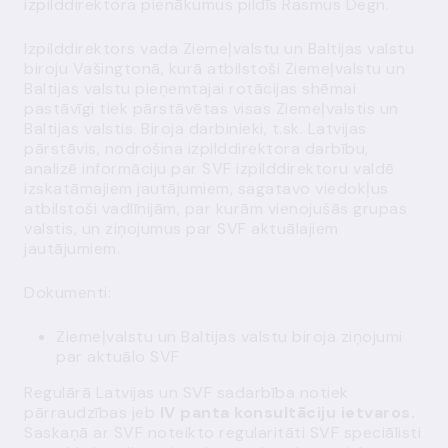
izpilddirektora pienākumus pildīs Rasmus Degn.
Izpilddirektors vada Ziemeļvalstu un Baltijas valstu
biroju Vašingtonā, kurā atbilstoši Ziemeļvalstu un
Baltijas valstu pieņemtajai rotācijas shēmai
pastāvīgi tiek pārstāvētas visas Ziemeļvalstis un
Baltijas valstis. Biroja darbinieki, t.sk. Latvijas
pārstāvis, nodrošina izpilddirektora darbību,
analizē informāciju par SVF izpilddirektoru valdē
izskatāmajiem jautājumiem, sagatavo viedokļus
atbilstoši vadlīnijām, par kurām vienojušās grupas
valstis, un ziņojumus par SVF aktuālajiem
jautājumiem.
Dokumenti:
Ziemeļvalstu un Baltijas valstu biroja ziņojumi
par aktuālo SVF
Regulārā Latvijas un SVF sadarbība notiek
pārraudzības jeb
IV panta konsultāciju ietvaros.
Saskaņā ar SVF noteikto regularitāti SVF speciālisti