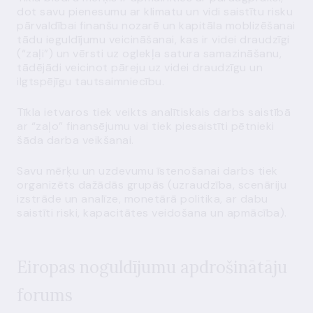
dot savu pienesumu ar klimatu un vidi saistītu risku
pārvaldībai finanšu nozarē un kapitāla moblizēšanai
tādu ieguldījumu veicināšanai, kas ir videi draudzīgi
(“zaļi”) un vērsti uz oglekļa satura samazināšanu,
tādējādi veicinot pāreju uz videi draudzīgu un
ilgtspējīgu tautsaimniecību.
Tīkla ietvaros tiek veikts analītiskais darbs saistībā
ar “zaļo” finansējumu vai tiek piesaistīti pētnieki
šāda darba veikšanai.
Savu mērķu un uzdevumu īstenošanai darbs tiek
organizēts dažādās grupās (uzraudzība, scenāriju
izstrāde un analīze, monetārā politika, ar dabu
saistīti riski, kapacitātes veidošana un apmācība).
Eiropas noguldījumu apdrošinātāju
forums