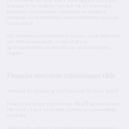
noteikšanas iestāde, kas ir atbildīga par principu,
standartu un vadlīniju izstrādi, kā arī nodrošina
palīdzību to ieviešanā, piemēram, ar atbalsta
materiālu nodrošināšanu apdrošināšanas nozares
uzraudzībai.
IAIS vienlaikus arī nodrošina forumu, kurā dalībnieki
var dalīties pieredzē un izpratnē par
apdrošināšanas uzraudzību un apdrošināšans
tirgiem.
Finanšu sistēmas zaļināšanas tīkls
Network for Greening the Financial System
,
NGFS
Finanšu sistēmas zaļināšanas tīklā
apvienojušies
138 biedri, kas ir centrālās bankas un uzraudzības
iestādes.
Tīkla biedru mērķis ir apmainīties ar paraugpraksi,