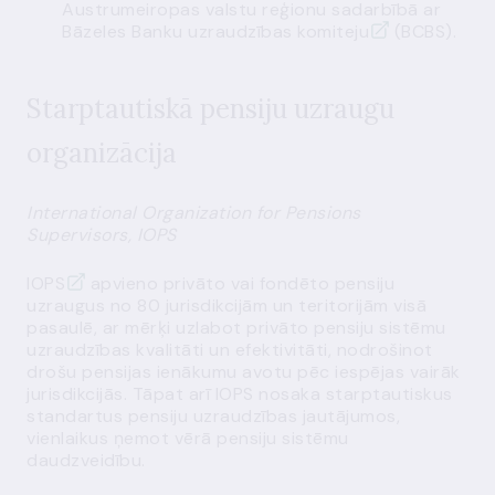
Austrumeiropas valstu reģionu sadarbībā ar
Bāzeles Banku uzraudzības komiteju
(BCBS).
Starptautiskā pensiju uzraugu
organizācija
International Organization for Pensions
Supervisors, IOPS
IOPS
apvieno privāto vai fondēto pensiju
uzraugus no 80 jurisdikcijām un teritorijām visā
pasaulē, ar mērķi uzlabot privāto pensiju sistēmu
uzraudzības kvalitāti un efektivitāti, nodrošinot
drošu pensijas ienākumu avotu pēc iespējas vairāk
jurisdikcijās. Tāpat arī IOPS nosaka starptautiskus
standartus pensiju uzraudzības jautājumos,
vienlaikus ņemot vērā pensiju sistēmu
daudzveidību.