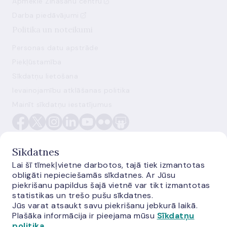
Apmeklē Zināšanu centru
Darba piedāvājumi
Politika un noteikumi
Personas datu apstrāde
Piekļūstamība
Sīkdatņu lietošana
Ievainojamību atklāšanas politika
Mainīt sīkdatņu iestatījumus
Sīkdatnes
Lai šī tīmekļvietne darbotos, tajā tiek izmantotas
obligāti nepieciešamās sīkdatnes. Ar Jūsu
E-monetas.lv
piekrišanu papildus šajā vietnē var tikt izmantotas
statistikas un trešo pušu sīkdatnes.
Jūs varat atsaukt savu piekrišanu jebkurā laikā.
Plašāka informācija ir pieejama mūsu
Sīkdatņu
politika