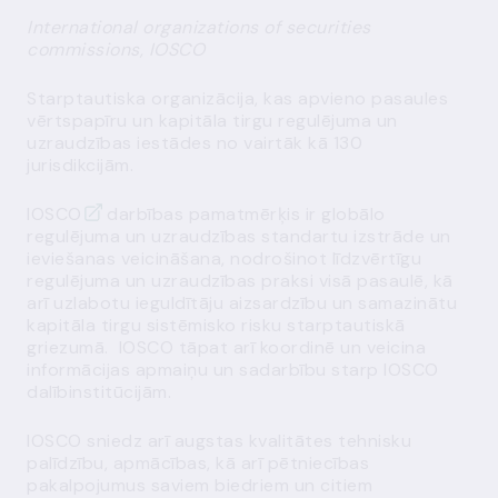
International organizations of securities
commissions, IOSCO
Starptautiska organizācija, kas apvieno pasaules
vērtspapīru un kapitāla tirgu regulējuma un
uzraudzības iestādes no vairtāk kā 130
jurisdikcijām.
IOSCO
darbības pamatmērķis ir globālo
regulējuma un uzraudzības standartu izstrāde un
ieviešanas veicināšana, nodrošinot līdzvērtīgu
regulējuma un uzraudzības praksi visā pasaulē, kā
arī uzlabotu ieguldītāju aizsardzību un samazinātu
kapitāla tirgu sistēmisko risku starptautiskā
griezumā. IOSCO tāpat arī koordinē un veicina
informācijas apmaiņu un sadarbību starp IOSCO
dalībinstitūcijām.
IOSCO sniedz arī augstas kvalitātes tehnisku
palīdzību, apmācības, kā arī pētniecības
pakalpojumus saviem biedriem un citiem