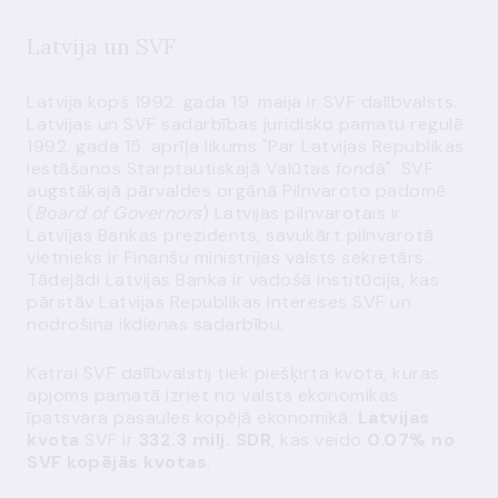
Latvija un SVF
Latvija kopš 1992. gada 19. maija ir SVF dalībvalsts.
Latvijas un SVF sadarbības juridisko pamatu regulē
1992. gada 15. aprīļa likums "Par Latvijas Republikas
iestāšanos Starptautiskajā Valūtas fondā". SVF
augstākajā pārvaldes orgānā Pilnvaroto padomē
(
Board of Governors
) Latvijas pilnvarotais ir
Latvijas Bankas prezidents, savukārt pilnvarotā
vietnieks ir Finanšu ministrijas valsts sekretārs.
Tādejādi Latvijas Banka ir vadošā institūcija, kas
pārstāv Latvijas Republikas intereses SVF un
nodrošina ikdienas sadarbību.
Katrai SVF dalībvalstij tiek piešķirta kvota, kuras
apjoms pamatā izriet no valsts ekonomikas
īpatsvara pasaules kopējā ekonomikā.
Latvijas
kvota
SVF ir
332.3 milj. SDR
, kas veido
0.07% no
SVF kopējās kvotas
.