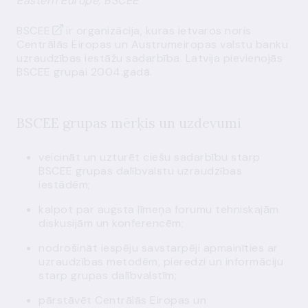
Eastern Europe, BSCEE
BSCEE
ir organizācija, kuras ietvaros noris
Centrālās Eiropas un Austrumeiropas valstu banku
uzraudzības iestāžu sadarbība. Latvija pievienojās
BSCEE grupai 2004.gadā.
BSCEE grupas mērķis un uzdevumi
veicināt un uzturēt ciešu sadarbību starp
BSCEE grupas dalībvalstu uzraudzības
iestādēm;
kalpot par augsta līmeņa forumu tehniskajām
diskusijām un konferencēm;
nodrošināt iespēju savstarpēji apmainīties ar
uzraudzības metodēm, pieredzi un informāciju
starp grupas dalībvalstīm;
pārstāvēt Centrālās Eiropas un