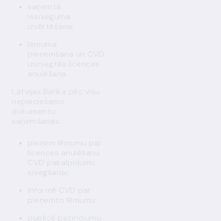
saņemtā
i
esnieguma
izvērtēšana
;
l
ēmuma
pieņemšana un CVD
izsniegtās licences
anulēšana.
Latvijas Banka pēc
visu
nepieciešamo
dokumentu
saņemšanas
:
pieņem lēmumu par
licences
anulēšanu
CVD pakalpojumu
sniegšanai;
informē
CVD par
pieņemto lēmumu
;
publicē paziņojumu