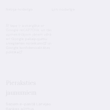
Nebija noderīga
Ļoti noderīga
Šī lapa ir aizsargāta ar
Google reCAPTCHA, un tās
apmeklētājiem jāņem vērā
arī
Google pakalpojumu
sniegšanas noteikumi
un
Google konfidencialitātes
politika
Pieraksties
jaunumiem
Saņem e-pastā Latvijas
Bankas sūtītus