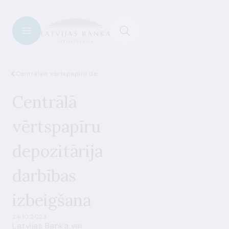
Centrālais vērtspapīru depozitārijs
Centrālā
vērtspapīru
depozitārija
darbības
izbeigšana
24.10.2023.
Latvijas Banka var