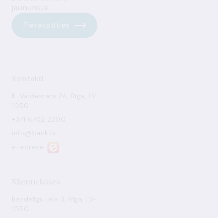
jaunumus!
Pierakstīties
Kontakti
K. Valdemāra 2A, Rīga, LV-
1050
+371 6702 2300
info@bank.lv
e-adrese
Klientu kases
Bezdelīgu iela 3, Rīga, LV-
1050