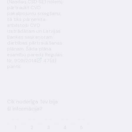
(
Nasdaq
CSD SE)
no
lemj
pārtraukt CVD
pakalpojumu sniegšanu,
tā
tiks pārņemta
atbilstoši
CVD
izstrādātam un Latvijas
Bankas saskaņotam
darbības pārtraukšanas
plānam. Šāda plāna
esamību paredz
Regulas
Nr. 909/2014
47
(d)
pants.
Cik noderīga Tev bija
šī informācija?
1
2
3
4
5