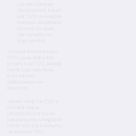
Latvijas Bankas
tīmekļvietnē, kā arī
par CVD izsniegtās
licences anulēšanu
informē Eiropas
Vērtspapīru un
tirgu iestādi.
Latvijas Banka īsteno
CVD uzraudzību līdz
brīdim, kad CVD pilnībā
nokārtojis saistības
pret saviem
dalībniekiem un
klientiem.
Jāņem vērā, ka CVD ir
kritiskā tirgus
infrastruktūra, kuras
pakalpojumu sniegšanā
nevar būt pārtraukumu.
Ja esošais
CVD