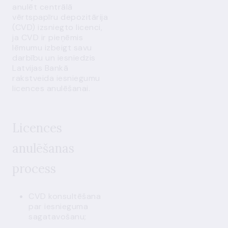
anulēt
centrālā
vērtspapīru depozitārija
(
CVD
)
izsniegto licenci,
ja CVD
ir
pieņēm
is
lēmumu izbeigt savu
darbību un iesniedz
is
Latvijas Bankā
rakstveida iesniegumu
licences anulēšanai.
Licences
anulēšanas
process
CVD konsultēšana
par
iesniegum
a
sagatavošanu
;