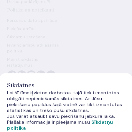
Darba piedāvājumi
Politika un noteikumi
Personas datu apstrāde
Piekļūstamība
Sīkdatņu lietošana
Ievainojamību atklāšanas
politika
Mainīt sīkdatņu
iestatījumus
Sīkdatnes
Lai šī tīmekļvietne darbotos, tajā tiek izmantotas
obligāti nepieciešamās sīkdatnes. Ar Jūsu
piekrišanu papildus šajā vietnē var tikt izmantotas
statistikas un trešo pušu sīkdatnes.
Jūs varat atsaukt savu piekrišanu jebkurā laikā.
E-monetas.lv
Plašāka informācija ir pieejama mūsu
Sīkdatņu
politika