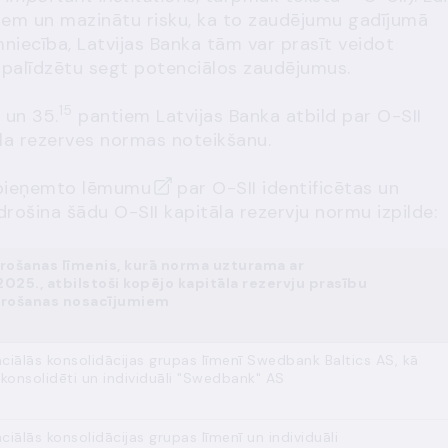
kiem un mazinātu risku, ka to zaudējumu gadījumā
niecība, Latvijas Banka tām var prasīt veidot
s palīdzētu segt potenciālos zaudējumus.
3
15
un 35.
pantiem Latvijas Banka atbild par O-SII
āla rezerves normas noteikšanu.
. pieņemto lēmumu
par O-SII identificētas un
drošina šādu O-SII kapitāla rezervju normu izpilde:
ošanas līmenis, kurā norma uzturama ar
2025.,
atbilstoši kopējo kapitāla rezervju prasību
rošanas nosacījumiem
ciālās konsolidācijas grupas līmenī Swedbank Baltics AS, kā
bkonsolidēti un individuāli "Swedbank" AS
ciālās konsolidācijas grupas līmenī un individuāli