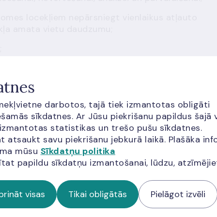
domes locekļiem nepārsniegt vienlaikus atļauto
ļa amata vietu daudzumu;
;
irzīšanas komiteju un iespēja apvienot risku un
atnes
šējās kontroles funkcijas ir neatkarīgas no iestādes
īmekļvietne darbotos, tajā tiek izmantotas obligāti
anizatoriski nodalītas cita no citas.
šamās sīkdatnes. Ar Jūsu piekrišanu papildus šajā 
 izmantotas statistikas un trešo pušu sīkdatnes.
t atsaukt savu piekrišanu jebkurā laikā. Plašāka inf
jama mūsu
Sīkdatņu politika
ītat papildu sīkdatņu izmantošanai, lūdzu, atzīmēji
oteikšana
prināt visas
Tikai obligātās
Pielāgot izvēli
s, Citas sistēmiski nozīmīgas iestādes Latvijā