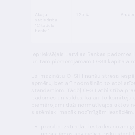
Akciju
1.25 %
Pruden
sabiedrība
"Citadele
banka"
Iepriekšējais
Latvijas Bankas padomes
un tām piemērojamām O-SII kapitāla r
Lai mazinātu O-SII finanšu stresa iespēju
apmēru, bet arī nodrošināt to atbilstī
standartiem. Tādēļ O-SII atbilstība pra
padomes un valdes, kā arī to komiteju d
piemērojami daži normatīvajos aktos note
sistēmiski mazāk nozīmīgām iestādēm. Š
prasība izstrādāt iestādes nozīmīgu
un sistēmas savlaicīgai risku identif