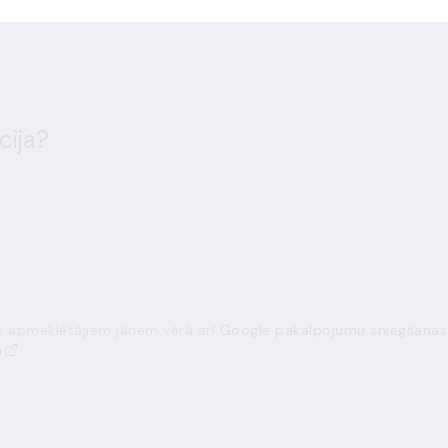
sākumi
cija?
ās apmeklētājiem jāņem vērā arī
Google pakalpojumu sniegšanas
a