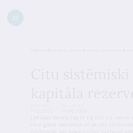
Sākums
Darbības jomas
Finanšu stabilitāte
Citu sistēmiski
kapitāla rezerv
Publicēts
Aktualizēts
11.12.2022.
01.06.2026.
Latvijas Banka, tāpat kā citu ES valstu
reizi gadā identificē un atzīst sistēmisk
nozīmīgās iestādes (
other systemically