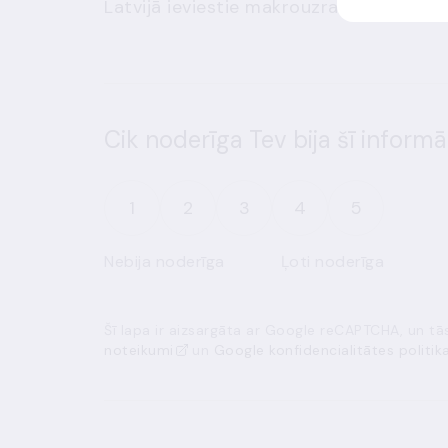
Latvijā ieviestie makrouzraudzības pa
Cik noderīga Tev bija šī informā
1
2
3
4
5
Nebija noderīga
Ļoti noderīga
Šī lapa ir aizsargāta ar Google reCAPTCHA, un t
noteikumi
un
Google konfidencialitātes politik