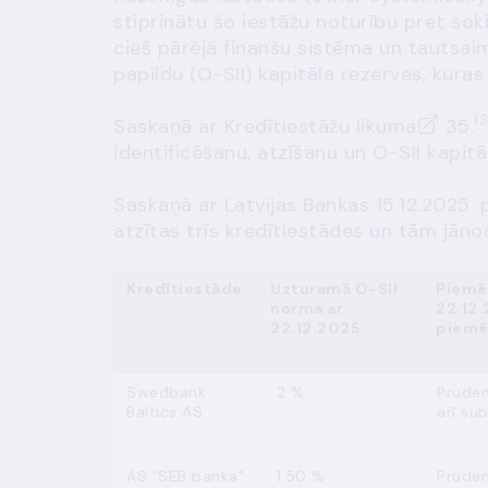
stiprinātu šo iestāžu noturību pret šo
cieš pārējā finanšu sistēma un tautsaim
papildu (O-SII) kapitāla rezerves, kura
1
Saskaņā ar
Kredītiestāžu likuma
35.
identificēšanu, atzīšanu un O-SII kapit
Saskaņā ar
Latvijas Bankas 15.12.2025
atzītas trīs kredītiestādes un tām jāno
Kredītiestāde
Uzturamā O-SII
Piemēr
norma ar
22.12.
22.12.2025.
piemē
Swedbank
2 %
Pruden
Baltics AS
arī su
AS "SEB banka"
1.50 %
Pruden