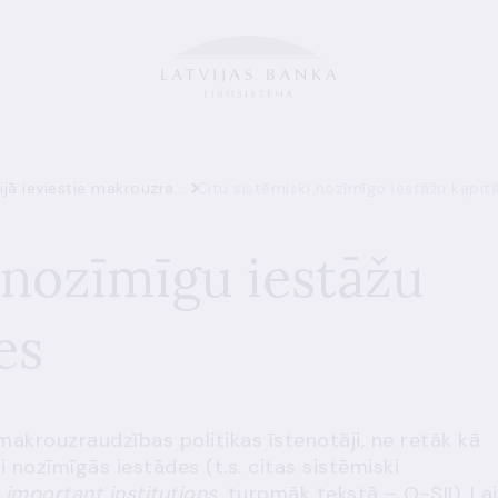
Latvijā ieviestie makrouzraudzības pasākumi
Citu sistēmiski nozīmīgo iestāžu kapit
 nozīmīgu iestāžu
es
 makrouzraudzības politikas īstenotāji, ne retāk kā
i nozīmīgās iestādes (t.s. citas sistēmiski
 important institutions
, turpmāk tekstā – O-SII). Lai