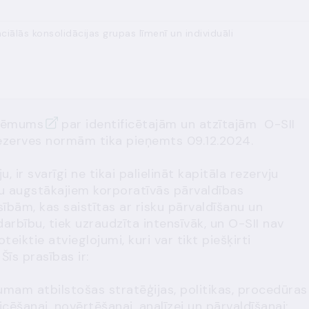
ciālās konsolidācijas grupas līmenī un individuāli
 lēmums
par identificētajām un atzītajām O-SII
ezerves normām tika pieņemts 09.12.2024.
, ir svarīgi ne tikai palielināt kapitāla rezervju
bu augstākajiem korporatīvās pārvaldības
sībām, kas saistītas ar risku pārvaldīšanu un
arbību, tiek uzraudzīta intensīvāk, un O-SII nav
iktie atvieglojumi, kuri var tikt piešķirti
īs prasības ir:
mam atbilstošas stratēģijas, politikas, procedūras
icēšanai, novērtēšanai, analīzei un pārvaldīšanai;