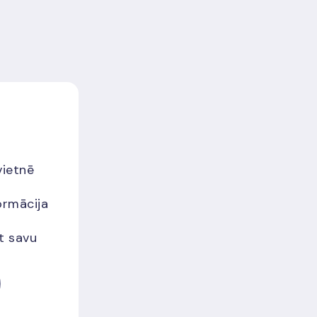
vietnē
ormācija
et savu