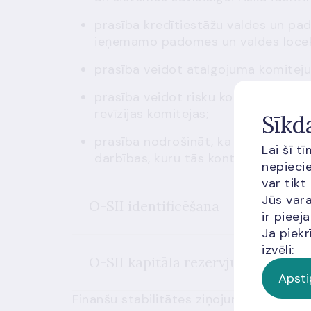
prasība kredītiestāžu valdes un pa
ieņemamo padomes un valdes locek
prasība veidot atalgojuma komiteju
prasība veidot risku komiteju un izv
revīzijas komitejas;
Sīkd
prasība nodrošināt, ka iestādes iek
Lai šī t
darbības, kuru tās kontrolē un ir org
nepiecie
var tikt
Jūs vara
O-SII identificēšana
ir piee
Ja piekr
izvēli:
O-SII kapitāla rezervju prasību n
Apsti
Finanšu stabilitātes ziņojums 2016. gad