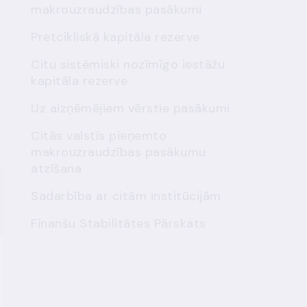
makrouzraudzības pasākumi
Pretcikliskā kapitāla rezerve
Citu sistēmiski nozīmīgo iestāžu
kapitāla rezerve
Uz aizņēmējiem vērstie pasākumi
Citās valstīs pieņemto
makrouzraudzības pasākumu
atzīšana
Sadarbība ar citām institūcijām
Finanšu Stabilitātes Pārskats