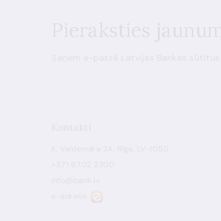
Pieraksties jaunu
Saņem e-pastā Latvijas Bankas sūtītus
Kontakti
K. Valdemāra 2A, Rīga, LV-1050
+371 6702 2300
info@bank.lv
e-adrese