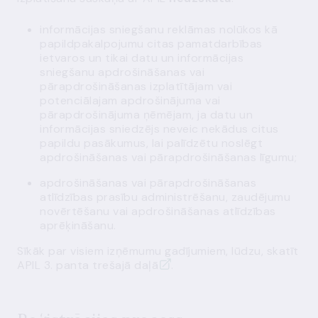
informācijas sniegšanu reklāmas nolūkos kā
papildpakalpojumu citas pamatdarbības
ietvaros un tikai datu un informācijas
sniegšanu apdrošināšanas vai
pārapdrošināšanas izplatītājam vai
potenciālajam apdrošinājuma vai
pārapdrošinājuma ņēmējam, ja datu un
informācijas sniedzējs neveic nekādus citus
papildu pasākumus, lai palīdzētu noslēgt
apdrošināšanas vai pārapdrošināšanas līgumu;
apdrošināšanas vai pārapdrošināšanas
atlīdzības prasību administrēšanu, zaudējumu
novērtēšanu vai apdrošināšanas atlīdzības
aprēķināšanu.
Sīkāk par visiem izņēmumu gadījumiem, lūdzu, skatīt
APIL 3. panta trešajā daļā
.