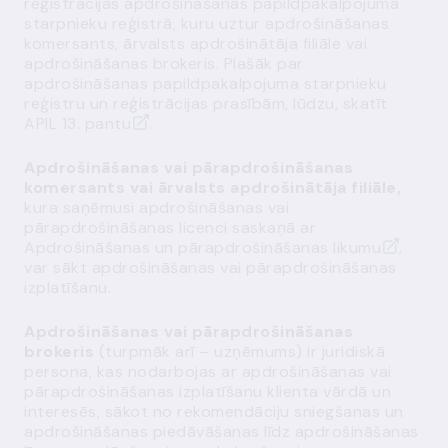
reģistrācijas apdrošināšanas papildpakalpojuma
starpnieku reģistrā, kuru uztur apdrošināšanas
komersants, ārvalsts apdrošinātāja filiāle vai
apdrošināšanas brokeris. Plašāk par
apdrošināšanas papildpakalpojuma starpnieku
reģistru un reģistrācijas prasībām, lūdzu, skatīt
APIL 13. pantu
.
Apdrošināšanas vai pārapdrošināšanas
komersants vai ārvalsts apdrošinātāja filiāle,
kura saņēmusi apdrošināšanas vai
pārapdrošināšanas licenci saskaņā ar
Apdrošināšanas un pārapdrošināšanas likumu
,
var sākt apdrošināšanas vai pārapdrošināšanas
izplatīšanu.
Apdrošināšanas vai pārapdrošināšanas
brokeris
(turpmāk arī – uzņēmums) ir juridiskā
persona, kas nodarbojas ar apdrošināšanas vai
pārapdrošināšanas izplatīšanu klienta vārdā un
interesēs, sākot no rekomendāciju sniegšanas un
apdrošināšanas piedāvāšanas līdz apdrošināšanas