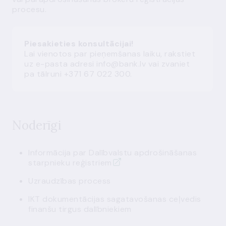
procesu.
Piesakieties konsultācijai!
Lai vienotos par pieņemšanas laiku, rakstiet
uz e-pasta adresi
info@bank.lv
vai zvaniet
pa tālruni +371 67 022 300.
Noderīgi
Informācija par Dalībvalstu apdrošināšanas
starpnieku reģistriem
Uzraudzības process
IKT dokumentācijas sagatavošanas ceļvedis
finanšu tirgus dalībniekiem