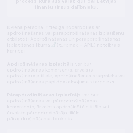
process, kurā Jūs varat kļūt par Latvijas
finanšu tirgus dalībnieku.
Ikviena persona ir tiesīga nodarboties ar
apdrošināšanas vai pārapdrošināšanas izplatīšanu
atbilstoši
Apdrošināšanas un pārapdrošināšanas
izplatīšanas likumā
(turpmāk – APIL) noteiktajai
kārtībai.
Apdrošināšanas izplatītājs
var būt
apdrošināšanas komersants, ārvalsts
apdrošinātāja filiāle, apdrošināšanas starpnieks vai
apdrošināšanas papildpakalpojuma starpnieks.
Pārapdrošināšanas izplatītājs
var būt
apdrošināšanas vai pārapdrošināšanas
komersants, ārvalsts apdrošinātāja filiāle vai
ārvalsts pārapdrošinātāja filiāle,
pārapdrošināšanas brokeris.