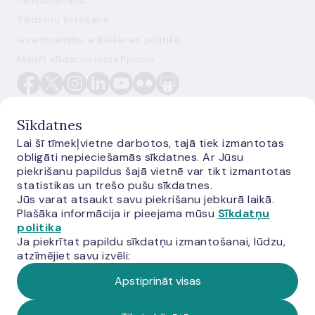
Piekļūstamība
Sīkdatņu lietošana
Ievainojamību atklāšanas politika
Mainīt sīkdatņu iestatījumus
Sīkdatnes
Lai šī tīmekļvietne darbotos, tajā tiek izmantotas
obligāti nepieciešamās sīkdatnes. Ar Jūsu
E-monetas.lv
piekrišanu papildus šajā vietnē var tikt izmantotas
statistikas un trešo pušu sīkdatnes.
Jūs varat atsaukt savu piekrišanu jebkurā laikā.
Plašāka informācija ir pieejama mūsu
Sīkdatņu
politika
Ja piekrītat papildu sīkdatņu izmantošanai, lūdzu,
atzīmējiet savu izvēli:
Apstiprināt visas
© Latvijas Banka, 2026