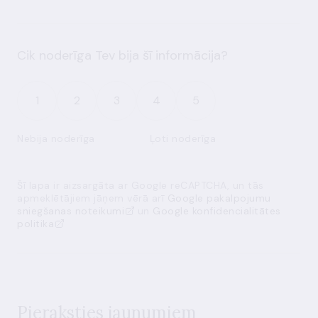
Cik noderīga Tev bija šī informācija?
1
2
3
4
5
Nebija noderīga
Ļoti noderīga
Šī lapa ir aizsargāta ar Google reCAPTCHA, un tās
apmeklētājiem jāņem vērā arī
Google pakalpojumu
sniegšanas noteikumi
un
Google konfidencialitātes
politika
Pieraksties jaunumiem