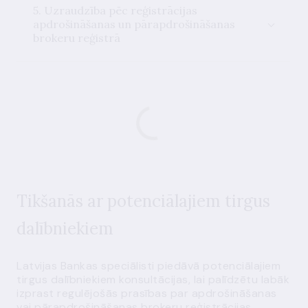
5. Uzraudzība pēc reģistrācijas
apdrošināšanas un pārapdrošināšanas
brokeru reģistrā
Tikšanās ar potenciālajiem tirgus
dalībniekiem
Latvijas Bankas speciālisti piedāvā potenciālajiem
tirgus dalībniekiem konsultācijas, lai palīdzētu labāk
izprast regulējošās prasības par apdrošināšanas
vai pārapdrošināšanas brokeru reģistrācijas