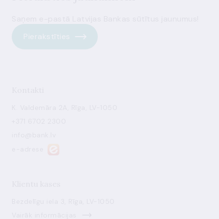
Saņem e-pastā Latvijas Bankas sūtītus jaunumus!
Pierakstīties
Kontakti
K. Valdemāra 2A, Rīga, LV-1050
+371 6702 2300
info@bank.lv
e-adrese
Klientu kases
Bezdelīgu iela 3, Rīga, LV-1050
Vairāk informācijas