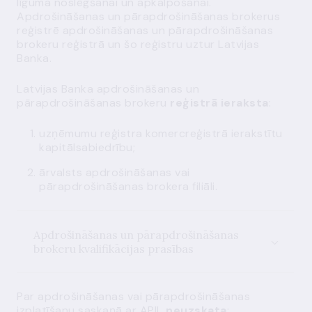
līguma noslēgšanai un apkalpošanai.
Apdrošināšanas un pārapdrošināšanas brokerus
reģistrē apdrošināšanas un pārapdrošināšanas
brokeru reģistrā un šo reģistru uztur Latvijas
Banka.
Latvijas Banka apdrošināšanas un
pārapdrošināšanas brokeru
reģistrā ieraksta
:
uzņēmumu reģistra komercreģistrā ierakstītu
kapitālsabiedrību;
ārvalsts apdrošināšanas vai
pārapdrošināšanas brokera filiāli.
Apdrošināšanas un pārapdrošināšanas
brokeru kvalifikācijas prasības
Par apdrošināšanas vai pārapdrošināšanas
izplatīšanu saskaņā ar APIL
neuzskata
: