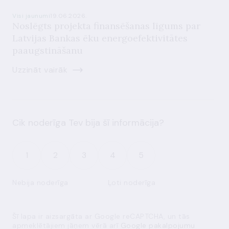
Visi jaunumi
19.06.2026.
Noslēgts projekta finansēšanas līgums par
Latvijas Bankas ēku energoefektivitātes
paaugstināšanu
Uzzināt vairāk
Cik noderīga Tev bija šī informācija?
1
2
3
4
5
Nebija noderīga
Ļoti noderīga
Šī lapa ir aizsargāta ar Google reCAPTCHA, un tās
apmeklētājiem jāņem vērā arī
Google pakalpojumu