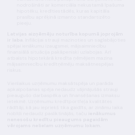
nodrošināti ar komerciāla nekustamā īpašuma
hipotēku, kredītiestādēs, kuras kapitāla
prasību aprēķinā izmanto standartizēto
pieeju.
Latvijas aizņēmēju noturība kopumā joprojām
ir laba
. Inflācijai strauji mazinoties un saglabājoties
spējai ienākumu izaugsmei, mājsaimniecību
finansiālā situācija pakāpeniski uzlabojas. Arī
atbalsts hipotekārā kredīta ņēmējiem mazina
mājsaimniecību kredītņēmēju maksātnespējas
riskus.
Vienlaikus uzņēmumu maksātspēja un parāda
apkalpošanas spēja nedaudz vājinājušās strauji
pieaugušo darbaspēka un finansēšanas izmaksu
ietekmē. Uzņēmumu kredītportfeļa kvalitātes
rādītāji, kā jau iepriekš tika gaidīts, ar zināmu laika
nobīdi nedaudz pasliktinājās, taču
ienākumus
nenesošu kredītu pieaugums pagaidām
vērojams nelielam uzņēmumu lokam.