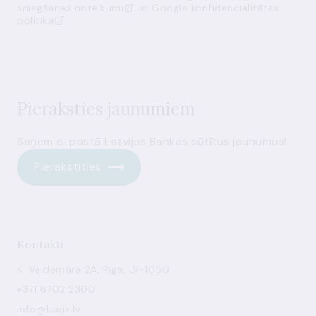
sniegšanas noteikumi
un
Google konfidencialitātes
politika
Pieraksties jaunumiem
Saņem e-pastā Latvijas Bankas sūtītus jaunumus!
Pierakstīties
Kontakti
K. Valdemāra 2A, Rīga, LV-1050
+371 6702 2300
info@bank.lv