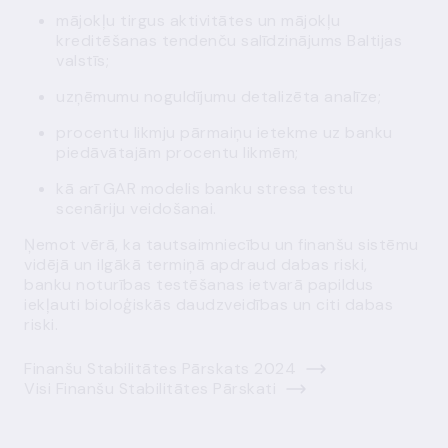
mājokļu tirgus aktivitātes un mājokļu
kreditēšanas tendenču salīdzinājums Baltijas
valstīs;
uzņēmumu noguldījumu detalizēta analīze;
procentu likmju pārmaiņu ietekme uz banku
piedāvātajām procentu likmēm;
kā arī GAR modelis banku stresa testu
scenāriju veidošanai.
Ņemot vērā, ka tautsaimniecību un finanšu sistēmu
vidējā un ilgākā termiņā apdraud dabas riski,
banku noturības testēšanas ietvarā papildus
iekļauti bioloģiskās daudzveidības un citi dabas
riski.
Finanšu Stabilitātes Pārskats 2024
Visi Finanšu Stabilitātes Pārskati