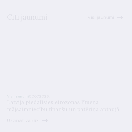
Citi jaunumi
Visi jaunumi
Visi jaunumi
07.07.2026.
Latvija piedalīsies eirozonas līmeņa
mājsaimniecību finanšu un patēriņa aptaujā
Uzzināt vairāk