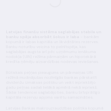
Latvijas finanšu sistēma saglabājas stabila un
banku spēja absorbēt šokus ir laba
– bankām
kopumā ir labas kapitāla un likviditātes rezerves.
Banku noturību veicina to pelnītspēja, kas
saglabājas augsta arī pēc uzņēmumu ienākuma
nodokļa (UIN) režīma pārmaiņām un hipotekārā
kredīta ņēmēju aizsardzības nodevas ieviešanas.
Būtiskais peļņas pieaugums un pārmaiņas UIN
režīmā mudinājušas nozīmīgās bankas pārskatīt
dividenžu izmaksas politiku un veikt iepriekšējo
gadu peļņas sadali lielākā apmērā nekā iepriekš.
Šādai tendencei saglabājoties, banku brīvprātīgo
kapitāla rezervju apjoms varētu samazināties.
Latvijas Bankas makrouzraudzības politika kopumā