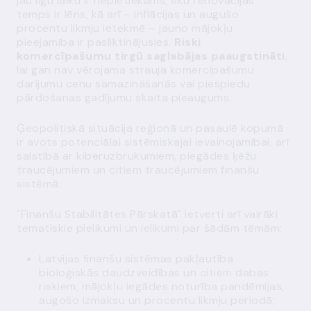
jau ilgu laiku ir nepietiekams, ēku renovācijas
temps ir lēns, kā arī – inflācijas un augušo
procentu likmju ietekmē – jauno mājokļu
pieejamība ir pasliktinājusies.
Riski
komercīpašumu tirgū saglabājas paaugstināti
,
lai gan nav vērojama strauja komercīpašumu
darījumu cenu samazināšanās vai piespiedu
pārdošanas gadījumu skaita pieaugums.
Ģeopolitiskā situācija reģionā un pasaulē kopumā
ir avots potenciālai sistēmiskajai ievainojamībai, arī
saistībā ar kiberuzbrukumiem, piegādes ķēžu
traucējumiem un citiem traucējumiem finanšu
sistēmā.
"Finanšu Stabilitātes Pārskatā" ietverti arī vairāki
tematiskie pielikumi un ielikumi par šādām tēmām:
Latvijas finanšu sistēmas pakļautība
bioloģiskās daudzveidības un citiem dabas
riskiem; mājokļu iegādes noturība pandēmijas,
augošo izmaksu un procentu likmju periodā;