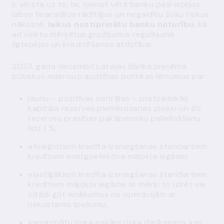
ir vērsta uz to, lai, ņemot vērā banku pašreizējos
labos finansiālos rādītājus un negaidītu šoku riskus
nākotnē,
laikus nostiprinātu banku noturību
, kā
arī veiktu mērķētus grozījumus regulējumā
ilgtspējas un kreditēšanas attīstībai.
2023. gada decembrī Latvijas Banka pieņēma
būtiskus makrouzraudzības politikas lēmumus par:
jaunu – pozitīvas neitrālas – pretcikliskās
kapitāla rezerves piemērošanas pieeju un šīs
rezerves prasības pakāpenisku palielināšanu
līdz 1 %;
atvieglotiem kredīta izsniegšanas standartiem
kredītiem energoefektīva mājokļa iegādei;
elastīgākiem kredīta izsniegšanas standartiem
kredītiem mājokļa iegādei ar mērķi to izīrēt vai
citādi gūt ienākumus no operācijām ar
nekustamo īpašumu;
samazinātu riska pakāpi riska darījumiem, kas