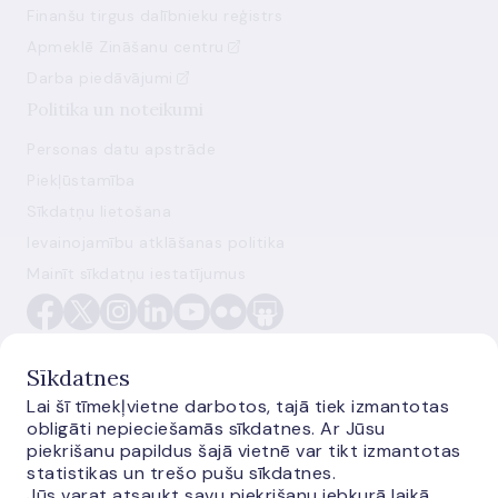
Finanšu tirgus dalībnieku reģistrs
Apmeklē Zināšanu centru
Darba piedāvājumi
Politika un noteikumi
Personas datu apstrāde
Piekļūstamība
Sīkdatņu lietošana
Ievainojamību atklāšanas politika
Mainīt sīkdatņu iestatījumus
Sīkdatnes
Lai šī tīmekļvietne darbotos, tajā tiek izmantotas
obligāti nepieciešamās sīkdatnes. Ar Jūsu
E-monetas.lv
piekrišanu papildus šajā vietnē var tikt izmantotas
statistikas un trešo pušu sīkdatnes.
Jūs varat atsaukt savu piekrišanu jebkurā laikā.