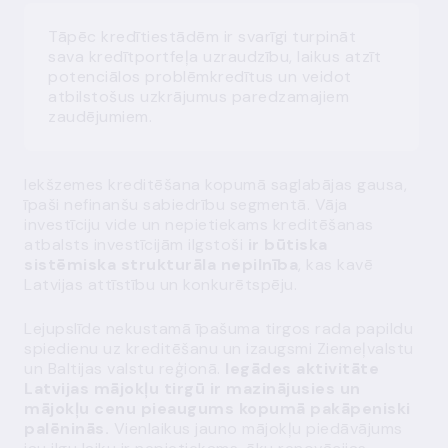
Tāpēc kredītiestādēm ir svarīgi turpināt
sava kredītportfeļa uzraudzību, laikus atzīt
potenciālos problēmkredītus un veidot
atbilstošus uzkrājumus paredzamajiem
zaudējumiem.
Iekšzemes kreditēšana kopumā saglabājas gausa,
īpaši nefinanšu sabiedrību segmentā. Vāja
investīciju vide un nepietiekams kreditēšanas
atbalsts investīcijām ilgstoši
ir būtiska
sistēmiska strukturāla nepilnība
, kas kavē
Latvijas attīstību un konkurētspēju.
Lejupslīde nekustamā īpašuma tirgos rada papildu
spiedienu uz kreditēšanu un izaugsmi Ziemeļvalstu
un Baltijas valstu reģionā.
Iegādes aktivitāte
Latvijas mājokļu tirgū ir mazinājusies un
mājokļu cenu pieaugums kopumā pakāpeniski
palēninās.
Vienlaikus jauno mājokļu piedāvājums