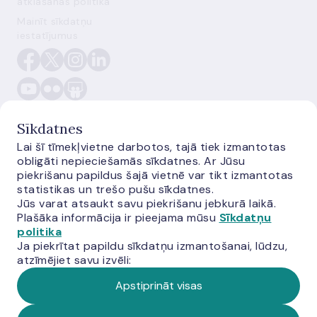
atklāšanas politika
Mainīt sīkdatņu
iestatījumus
Sīkdatnes
Lai šī tīmekļvietne darbotos, tajā tiek izmantotas
obligāti nepieciešamās sīkdatnes. Ar Jūsu
E-monetas.lv
piekrišanu papildus šajā vietnē var tikt izmantotas
statistikas un trešo pušu sīkdatnes.
Jūs varat atsaukt savu piekrišanu jebkurā laikā.
Plašāka informācija ir pieejama mūsu
Sīkdatņu
politika
Ja piekrītat papildu sīkdatņu izmantošanai, lūdzu,
atzīmējiet savu izvēli:
Apstiprināt visas
© Latvijas Banka,
2026