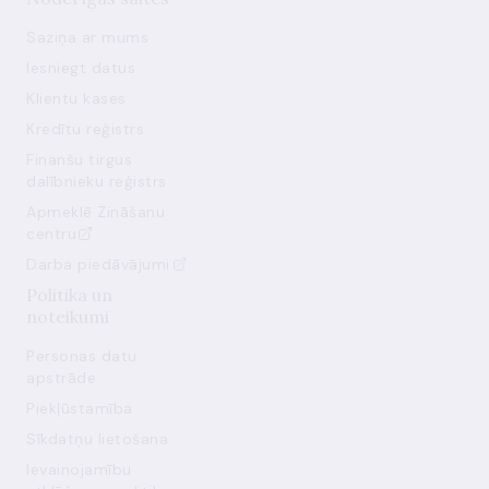
Saziņa ar mums
Iesniegt datus
Klientu kases
Kredītu reģistrs
Finanšu tirgus
dalībnieku reģistrs
Apmeklē Zināšanu
centru
Darba piedāvājumi
Politika un
noteikumi
Personas datu
apstrāde
Piekļūstamība
Sīkdatņu lietošana
Ievainojamību