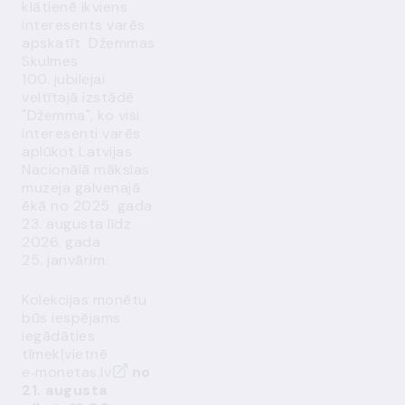
klātienē ikviens
interesents varēs
apskatīt Džemmas
Skulmes
100. jubilejai
veltītajā izstādē
"Džemma", ko visi
interesenti varēs
aplūkot Latvijas
Nacionālā mākslas
muzeja galvenajā
ēkā no 2025. gada
23. augusta līdz
2026. gada
25. janvārim.
Kolekcijas monētu
būs iespējams
iegādāties
tīmekļvietnē
e‑monetas.lv
no
21. augusta