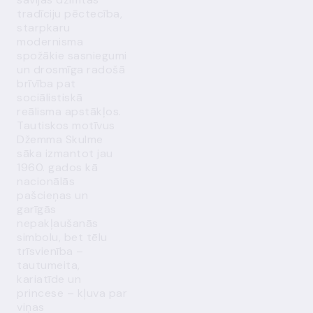
tradīciju pēctecība,
starpkaru
modernisma
spožākie sasniegumi
un drosmīga radošā
brīvība pat
sociālistiskā
reālisma apstākļos.
Tautiskos motīvus
Džemma Skulme
sāka izmantot jau
1960. gados kā
nacionālās
pašcieņas un
garīgās
nepakļaušanās
simbolu, bet tēlu
trīsvienība –
tautumeita,
kariatīde un
princese – kļuva par
viņas