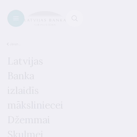
Jaunumi
Latvijas
Banka
izlaidīs
māksliniecei
Džemmai
Skulmei