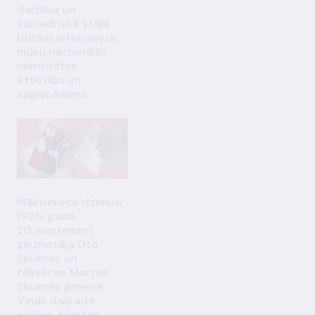
darbība un
sabiedriskā stāja
būtiski ietekmējusi
mūsu nacionālās
identitātes
attīstību un
saglabāšanu.
Māksliniece dzimusi
1925. gada
20. septembrī
gleznotāja Oto
Skulmes un
tēlnieces Martas
Skulmes ģimenē.
Viņas daiļradē
savijas dzimtas