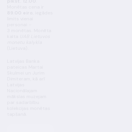
plkst. 12.00
.
Monētas cena ir
89.00 eiro
, iegādes
limits vienai
personai –
3 monētas. Monēta
kalta
UAB Lietuvos
monetu kalykla
(Lietuva).
Latvijas Banka
pateicas Martai
Skulmei un Jurim
Dimiteram, kā arī
Latvijas
Nacionālajam
mākslas muzejam
par sadarbību
kolekcijas monētas
tapšanā.