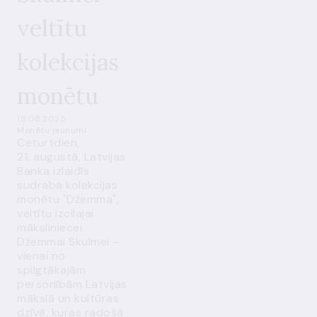
veltītu
kolekcijas
monētu
18.08.2025.
Monētu jaunumi
Ceturtdien,
21. augustā, Latvijas
Banka izlaidīs
sudraba kolekcijas
monētu "Džemma",
veltītu izcilajai
māksliniecei
Džemmai Skulmei –
vienai no
spilgtākajām
personībām Latvijas
mākslā un kultūras
dzīvē, kuras radošā