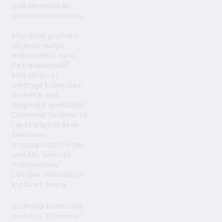
mākslinieciskās
identitātes kodolu.
Monētas grafisko
dizainu radījis
mākslinieks
Juris
Petraškevičs
.
Māksliniecei
veltītajā kolekcijas
monētā viņš
mēģinājis iemūžināt
Džemmai Skulmei tik
raksturīgo krāsas
triepienu,
atspoguļojot viņas
unikālo "pirkstu
nospiedumu"
Latvijas mākslas un
kultūras telpā.
Sudraba kolekcijas
monētu "Džemma"