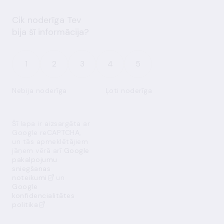
Cik noderīga Tev
bija šī informācija?
1
2
3
4
5
Nebija noderīga
Ļoti noderīga
Šī lapa ir aizsargāta ar
Google reCAPTCHA,
un tās apmeklētājiem
jāņem vērā arī
Google
pakalpojumu
sniegšanas
noteikumi
un
Google
konfidencialitātes
politika