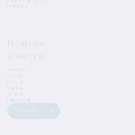
konfidencialitātes
politika
Pieraksties
jaunumiem
Saņem e-
pastā
Latvijas
Bankas
sūtītus
jaunumus!
Pierakstīties