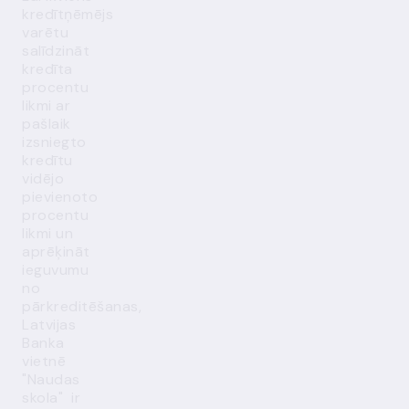
kredītņēmējs
varētu
salīdzināt
kredīta
procentu
likmi ar
pašlaik
izsniegto
kredītu
vidējo
pievienoto
procentu
likmi un
aprēķināt
ieguvumu
no
pārkreditēšanas,
Latvijas
Banka
vietnē
"Naudas
skola" ir