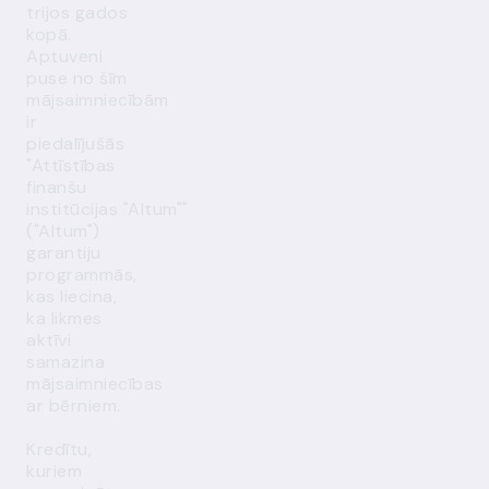
trijos gados
kopā.
Aptuveni
puse no šīm
mājsaimniecībām
ir
piedalījušās
"Attīstības
finanšu
institūcijas "Altum""
("Altum")
garantiju
programmās,
kas liecina,
ka likmes
aktīvi
samazina
mājsaimniecības
ar bērniem.
Kredītu,
kuriem