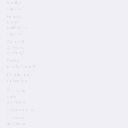
Kredītu
reģistrs
Finanšu
tirgus
dalībnieku
reģistrs
Apmeklē
Zināšanu
centru
Darba
piedāvājumi
Politika un
noteikumi
Personas
datu
apstrāde
Piekļūstamība
Sīkdatņu
lietošana