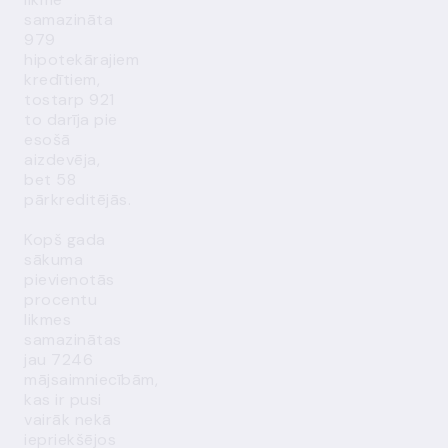
samazināta
979
hipotekārajiem
kredītiem,
tostarp 921
to darīja pie
esošā
aizdevēja,
bet 58
pārkreditējās.
Kopš gada
sākuma
pievienotās
procentu
likmes
samazinātas
jau 7246
mājsaimniecībām,
kas ir pusi
vairāk nekā
iepriekšējos