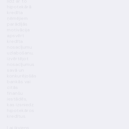
līdz ar to
hipotekārā
kredīta
ņēmējiem
parādījās
motivācija
apsvērt
kredīta
nosacījumu
uzlabošanu,
izvērtējot
nosacījumus
savā un
konkurējošās
bankās vai
citās
finanšu
iestādēs,
kas izsniedz
hipotekāros
kredītus.
Lai ikviens