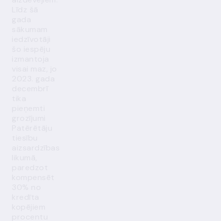
Līdz šā
gada
sākumam
iedzīvotāji
šo iespēju
izmantoja
visai maz, jo
2023. gada
decembrī
tika
pieņemti
grozījumi
Patērētāju
tiesību
aizsardzības
likumā,
paredzot
kompensēt
30% no
kredīta
kopējiem
procentu