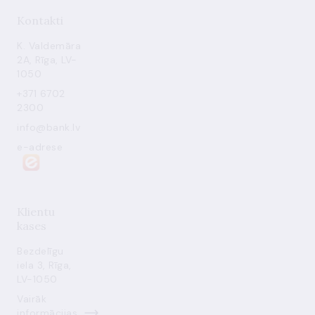
Kontakti
K. Valdemāra
2A, Rīga, LV-
1050
+371 6702
2300
info@bank.lv
e-adrese
Klientu
kases
Bezdelīgu
iela 3, Rīga,
LV-1050
Vairāk
informācijas