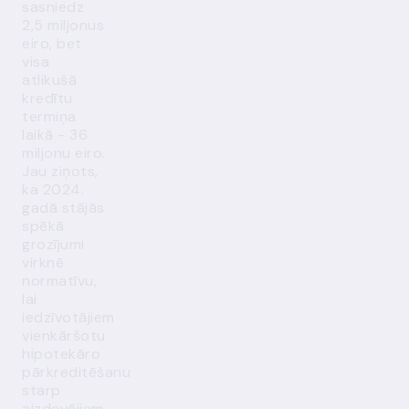
sasniedz
2,5 miljonus
eiro, bet
visa
atlikušā
kredītu
termiņa
laikā - 36
miljonu eiro.
Jau ziņots,
ka 2024.
gadā stājās
spēkā
grozījumi
virknē
normatīvu,
lai
iedzīvotājiem
vienkāršotu
hipotekāro
pārkreditēšanu
starp
aizdevējiem.