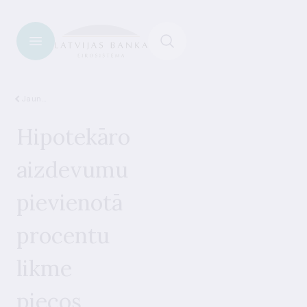
Jaunumi
Hipotekāro
aizdevumu
pievienotā
procentu
likme
piecos