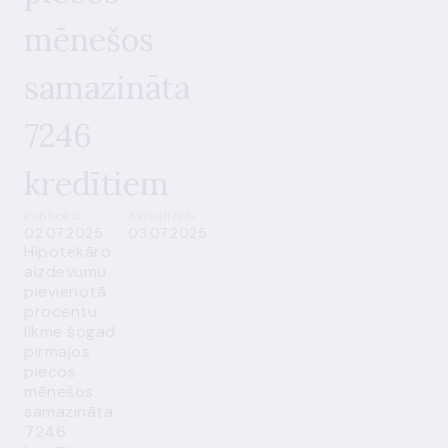
mēnešos
samazināta
7246
kredītiem
Publicēts
Aktualizēts
02.07.2025.
03.07.2025.
Hipotekāro
aizdevumu
pievienotā
procentu
likme šogad
pirmajos
piecos
mēnešos
samazināta
7246