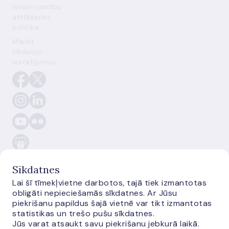
Ievainojamību
atklāšanas
politika
Mainīt
sīkdatņu
iestatījumus
Sīkdatnes
Lai šī tīmekļvietne darbotos, tajā tiek izmantotas
obligāti nepieciešamās sīkdatnes. Ar Jūsu
E-
piekrišanu papildus šajā vietnē var tikt izmantotas
monetas.lv
statistikas un trešo pušu sīkdatnes.
Jūs varat atsaukt savu piekrišanu jebkurā laikā.