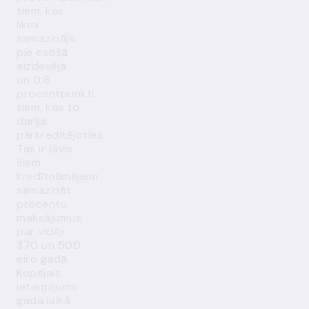
tiem, kas
likmi
samazināja
pie esošā
aizdevēja
un 0,8
procentpunkti
tiem, kas to
darīja
pārkreditējoties.
Tas ir ļāvis
šiem
kredītņēmējiem
samazināt
procentu
maksājumus
par vidēji
370 un 500
eiro gadā.
Kopējais
ietaupījums
gada laikā