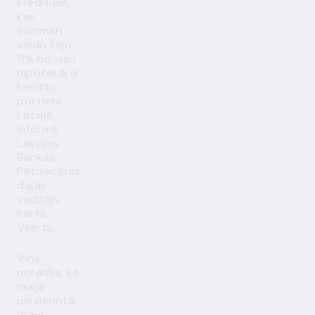
kredītiem,
kas
summāri
veido teju
11% no visu
hipotekāro
kredītu
portfeļa
Latvijā,
informē
Latvijas
Bankas
Pētniecības
daļas
vadītājs
Kārlis
Vilerts.
Viņš
norādīja, ka
maijā
pievienotā
likme