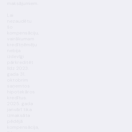
maksājumiem.
Lai
nezaudētu
šo
kompensāciju,
vairākumam
kredītņēmēju
nebija
izdevīgi
pārkreditēt
līdz 2023.
gada 31.
oktobrim
saņemtos
hipotekāros
kredītus.
2025. gada
janvārī tika
izmaksāta
pēdējā
kompensācija,