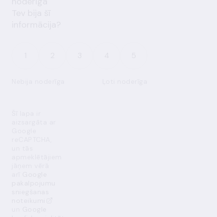
noderīga
Tev bija šī
informācija?
1
2
3
4
5
Nebija noderīga
Ļoti noderīga
Šī lapa ir
aizsargāta ar
Google
reCAPTCHA,
un tās
apmeklētājiem
jāņem vērā
arī
Google
pakalpojumu
sniegšanas
noteikumi
un
Google