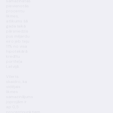
samazinātas
pievienotās
procentu
likmes,
atlikums šā
gada laikā
pārsniedzis
pus miljardu
eiro jeb teju
11% no visa
hipotekārā
kredītu
portfeļa
Latvijā.
Vilerts
skaidro, ka
vidējais
likmes
samazinājums
joprojām ir
ap 0,5
procentpunktiem