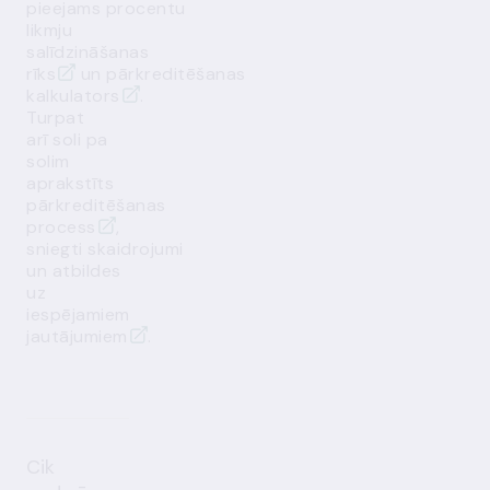
pieejams
procentu
likmju
salīdzināšanas
rīks
un
pārkreditēšanas
kalkulators
.
Turpat
arī
soli pa
solim
aprakstīts
pārkreditēšanas
process
,
sniegti
skaidrojumi
un atbildes
uz
iespējamiem
jautājumiem
.
Cik