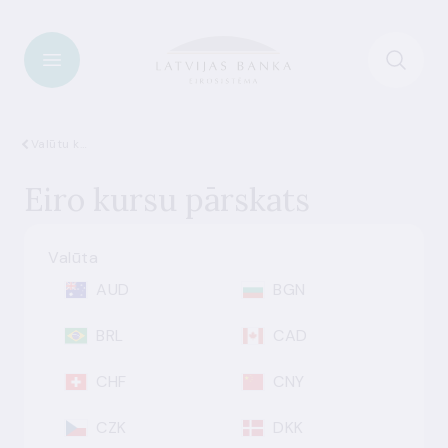
Valūtu kursi
Eiro kursu pārskats
Valūta
AUD
BGN
BRL
CAD
CHF
CNY
CZK
DKK