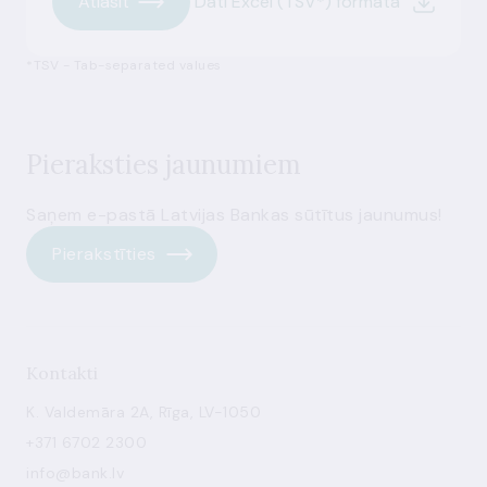
Atlasīt
Dati Excel (TSV*) formātā
*TSV - Tab-separated values
Pieraksties jaunumiem
Saņem e-pastā Latvijas Bankas sūtītus jaunumus!
Pierakstīties
Kontakti
K. Valdemāra 2A, Rīga, LV-1050
+371 6702 2300
info@bank.lv