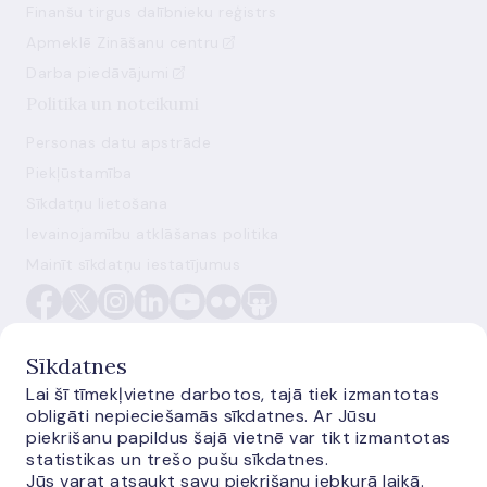
Finanšu tirgus dalībnieku reģistrs
Apmeklē Zināšanu centru
Darba piedāvājumi
Politika un noteikumi
Personas datu apstrāde
Piekļūstamība
Sīkdatņu lietošana
Ievainojamību atklāšanas politika
Mainīt sīkdatņu iestatījumus
Sīkdatnes
Lai šī tīmekļvietne darbotos, tajā tiek izmantotas
obligāti nepieciešamās sīkdatnes. Ar Jūsu
E-monetas.lv
piekrišanu papildus šajā vietnē var tikt izmantotas
statistikas un trešo pušu sīkdatnes.
Jūs varat atsaukt savu piekrišanu jebkurā laikā.