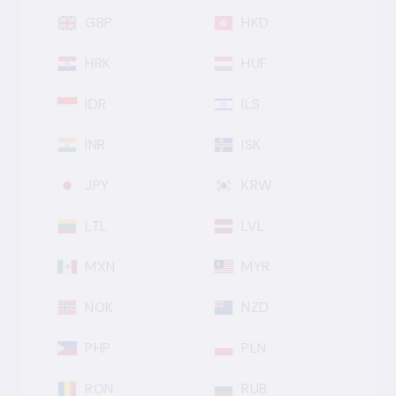
GBP
HKD
HRK
HUF
IDR
ILS
INR
ISK
JPY
KRW
LTL
LVL
MXN
MYR
NOK
NZD
PHP
PLN
RON
RUB