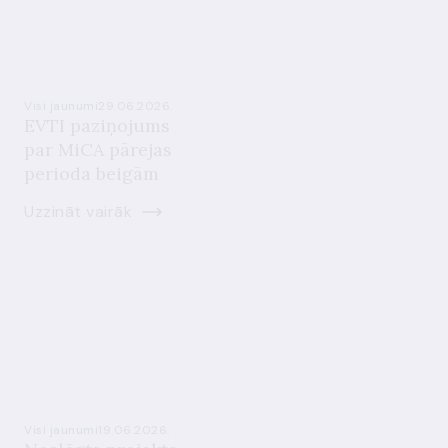
Visi jaunumi
29.06.2026.
EVTI paziņojums
par MiCA pārejas
perioda beigām
Uzzināt vairāk
Visi jaunumi
19.06.2026.