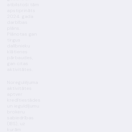
atbilstoši tām
apstiprināts
2024. gada
darbības
plāns.
Plānotas gan
tirgus
dalībnieku
klātienes
pārbaudes,
gan citas
aktivitātes.
Noregulējuma
aktivitātes
aptver
kredītiestādes
un ieguldījumu
brokeru
sabiedrības
(IBS), uz
kurām