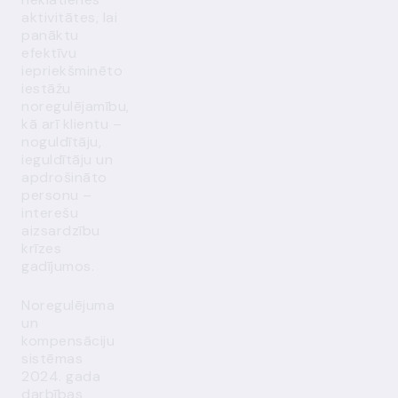
aktivitātes, lai
panāktu
efektīvu
iepriekšminēto
iestāžu
noregulējamību,
kā arī klientu –
noguldītāju,
ieguldītāju un
apdrošināto
personu –
interešu
aizsardzību
krīzes
gadījumos.
Noregulējuma
un
kompensāciju
sistēmas
2024. gada
darbības