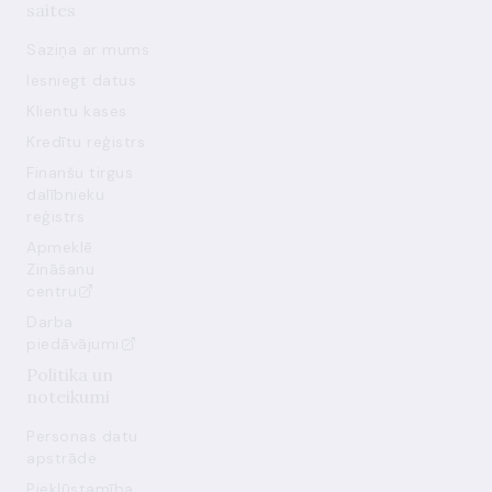
saites
Saziņa ar mums
Iesniegt datus
Klientu kases
Kredītu reģistrs
Finanšu tirgus
dalībnieku
reģistrs
Apmeklē
Zināšanu
centru
Darba
piedāvājumi
Politika un
noteikumi
Personas datu
apstrāde
Piekļūstamība