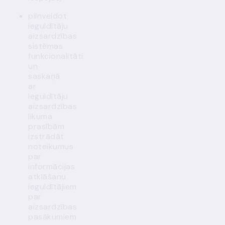
pilnveidot
ieguldītāju
aizsardzības
sistēmas
funkcionalitāti
un
saskaņā
ar
Ieguldītāju
aizsardzības
likuma
prasībām
izstrādāt
noteikumus
par
informācijas
atklāšanu
ieguldītājiem
par
aizsardzības
pasākumiem