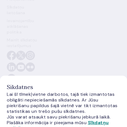
Sīkdatņu
lietošana
Ievainojamību
atklāšanas
politika
Mainīt sīkdatņu
iestatījumus
Sīkdatnes
Lai šī tīmekļvietne darbotos, tajā tiek izmantotas
obligāti nepieciešamās sīkdatnes. Ar Jūsu
piekrišanu papildus šajā vietnē var tikt izmantotas
E-monetas.lv
statistikas un trešo pušu sīkdatnes.
Jūs varat atsaukt savu piekrišanu jebkurā laikā.
Plašāka informācija ir pieejama mūsu
Sīkdatņu