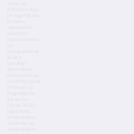
attiecas
Kredītiestāžu
un ieguldījumu
brokeru
sabiedrību
darbības
atjaunošanas
un
noregulējuma
likums.
Savukārt
aktivitātes
kompensāciju
sistēmas jomā
attiecas uz
Noguldījumu
garantiju
fonda (NGF),
ieguldītāju
aizsardzības
sistēmas un
Apdrošināto