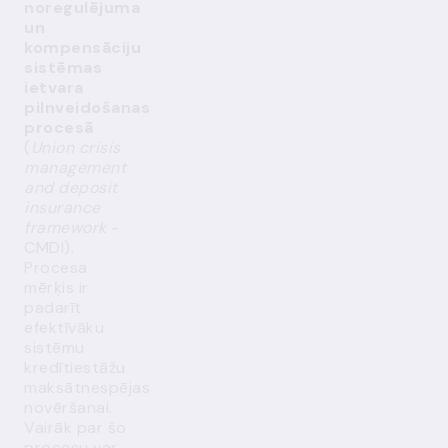
noregulējuma
un
kompensāciju
sistēmas
ietvara
pilnveidošanas
procesā
(
Union crisis
management
and deposit
insurance
framework
-
CMDI).
Procesa
mērķis ir
padarīt
efektīvāku
sistēmu
kredītiestāžu
maksātnespējas
novēršanai.
Vairāk par šo
procesu var