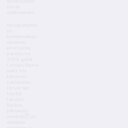
aizsardzības
fonda
dalībniekiem.
Noregulējuma
un
kompensāciju
sistēmas
prioritātes
paredz, ka
2024. gadā
Latvijas Banka
veiks trīs
klātienes
pārbaudes
(ietvertas
kopējā
Latvijas
Bankas
pārbaužu
ietvarā
) un
dažādas
neklātienes