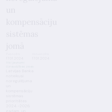
un
kompensāciju
sistēmas
jomā
Publicēts
Aktualizēts
17.01.2024.
17.01.2024.
Visi jaunumi
Uzraudzības ziņas
Latvijas Banka
noteikusi
noregulējuma
un
kompensāciju
sistēmas
prioritātes
2024.-2026.
gadam, un