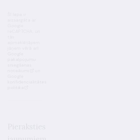
Šī lapa ir
aizsargāta ar
Google
reCAPTCHA, un
tās
apmeklētājiem
jāņem vērā arī
Google
pakalpojumu
sniegšanas
noteikumi
un
Google
konfidencialitātes
politika
Pieraksties
jaunumiem