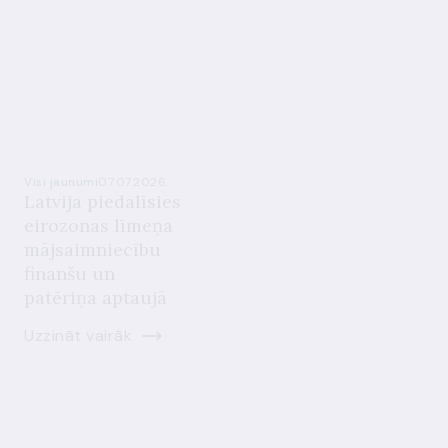
Visi jaunumi
07.07.2026.
Latvija piedalīsies
eirozonas līmeņa
mājsaimniecību
finanšu un
patēriņa aptaujā
Uzzināt vairāk