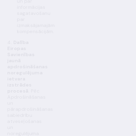
un par
informācijas
sagatavošanu
par
izmaksājamajām
kompensācijām.
4.
Dalība
Eiropas
Savienības
jaunā
apdrošināšanas
noregulējuma
ietvara
izstrādes
procesā
. Pēc
Apdrošināšanas
un
pārapdrošināšanas
sabiedrību
atveseļošanas
un
noregulējuma