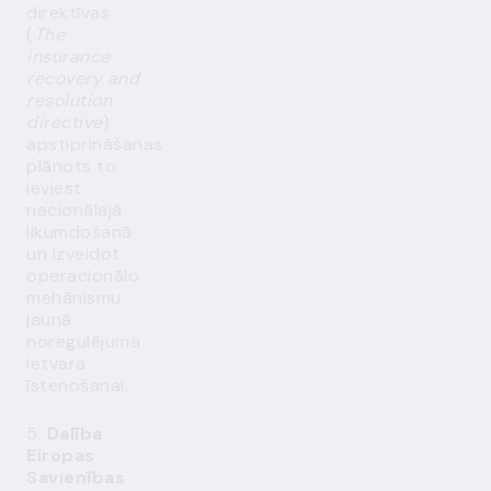
direktīvas
(
The
insurance
recovery and
resolution
directive
)
apstiprināšanas
plānots to
ieviest
nacionālajā
likumdošanā
un izveidot
operacionālo
mehānismu
jaunā
noregulējuma
ietvara
īstenošanai.
5.
Dalība
Eiropas
Savienības