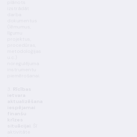
plānots
izstrādāt
darba
dokumentus
(lēmumus,
līgumu
projektus,
procedūras,
metodoloģijas
u.c.)
noregulējuma
instrumentu
piemērošanai.
3.
Rīcības
ietvara
aktualizēšana
iespējamai
finanšu
krīzes
situācijai
. Šī
aktivitāte