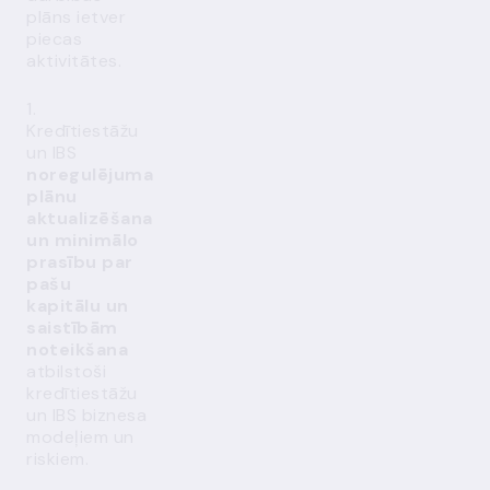
plāns ietver
piecas
aktivitātes.
1.
Kredītiestāžu
un IBS
noregulējuma
plānu
aktualizēšana
un minimālo
prasību par
pašu
kapitālu un
saistībām
noteikšana
atbilstoši
kredītiestāžu
un IBS biznesa
modeļiem un
riskiem.