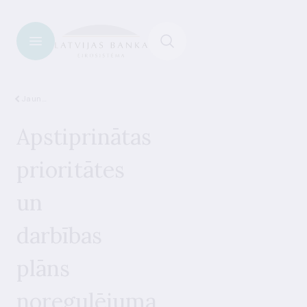
Jaunumi
Apstiprinātas
prioritātes
un
darbības
plāns
noregulējuma