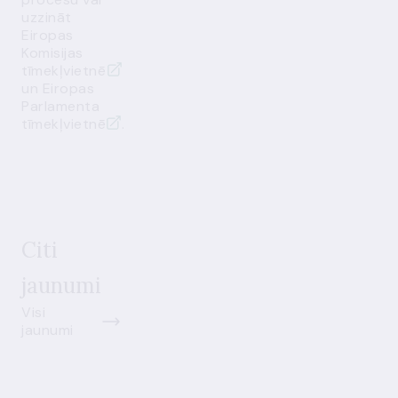
uzzināt
Eiropas
Komisijas
tīmekļvietnē
un
Eiropas
Parlamenta
tīmekļvietnē
.
Citi
jaunumi
Visi
jaunumi