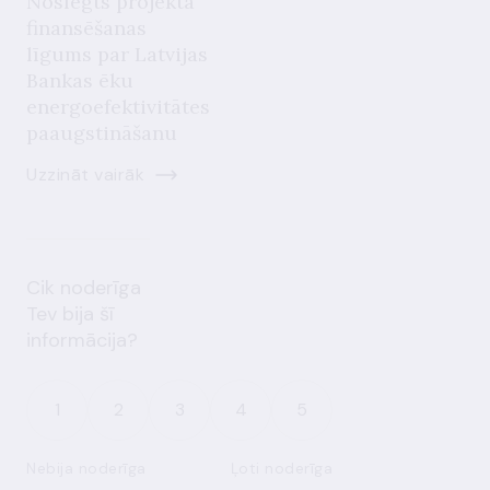
Noslēgts projekta
finansēšanas
līgums par Latvijas
Bankas ēku
energoefektivitātes
paaugstināšanu
Uzzināt vairāk
Cik noderīga
Tev bija šī
informācija?
1
2
3
4
5
Nebija noderīga
Ļoti noderīga