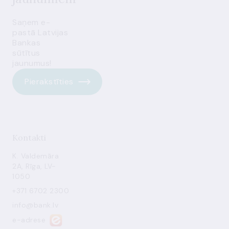
Saņem e-
pastā Latvijas
Bankas
sūtītus
jaunumus!
Pierakstīties
Kontakti
K. Valdemāra
2A, Rīga, LV-
1050
+371 6702 2300
info@bank.lv
e-adrese