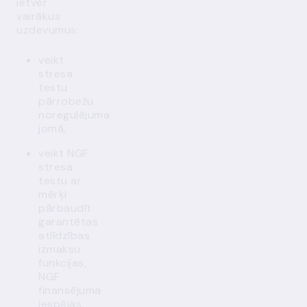
ietver
vairākus
uzdevumus:
veikt
stresa
testu
pārrobežu
noregulējuma
jomā,
veikt NGF
stresa
testu ar
mērķi
pārbaudīt
garantētas
atlīdzības
izmaksu
funkcijas,
NGF
finansējuma
iespējas,