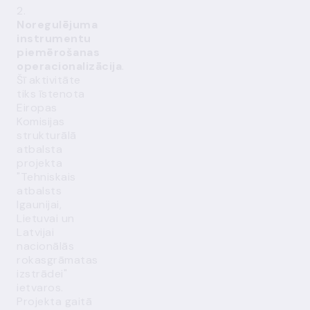
2.
Noregulējuma
instrumentu
piemērošanas
operacionalizācija
.
Šī aktivitāte
tiks īstenota
Eiropas
Komisijas
strukturālā
atbalsta
projekta
"Tehniskais
atbalsts
Igaunijai,
Lietuvai un
Latvijai
nacionālās
rokasgrāmatas
izstrādei"
ietvaros.
Projekta gaitā