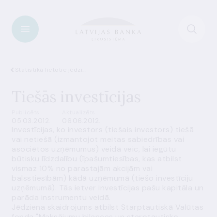
Statistikā lietotie jēdzieni
Tiešās investīcijas
Publicēts
Aktualizēts
05.03.2012.
06.06.2012.
Investīcijas, ko investors (tiešais investors) tiešā
vai netiešā (izmantojot meitas sabiedrības vai
asociētos uzņēmumus) veidā veic, lai iegūtu
būtisku līdzdalību (īpašumtiesības, kas atbilst
vismaz 10% no parastajām akcijām vai
balsstiesībām) kādā uzņēmumā (tiešo investīciju
uzņēmumā). Tās ietver investīcijas
pašu kapitāla
un
parāda instrumentu
veidā.
Jēdziena skaidrojums atbilst Starptautiskā Valūtas
fonda "Maksājumu bilances un starptautisko