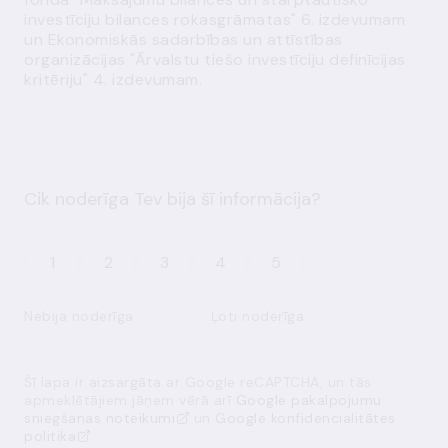
investīciju bilances rokasgrāmatas" 6. izdevumam
un Ekonomiskās sadarbības un attīstības
organizācijas "Ārvalstu tiešo investīciju definīcijas
kritēriju" 4. izdevumam.
Cik noderīga Tev bija šī informācija?
1
2
3
4
5
Nebija noderīga
Ļoti noderīga
Šī lapa ir aizsargāta ar Google reCAPTCHA, un tās
apmeklētājiem jāņem vērā arī
Google pakalpojumu
sniegšanas noteikumi
un
Google konfidencialitātes
politika