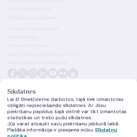
Apmeklē Zināšanu centru
Darba piedāvājumi
Politika un noteikumi
Personas datu apstrāde
Piekļūstamība
Sīkdatņu lietošana
Ievainojamību atklāšanas politika
Mainīt sīkdatņu iestatījumus
Sīkdatnes
Lai šī tīmekļvietne darbotos, tajā tiek izmantotas
obligāti nepieciešamās sīkdatnes. Ar Jūsu
E-monetas.lv
piekrišanu papildus šajā vietnē var tikt izmantotas
statistikas un trešo pušu sīkdatnes.
Jūs varat atsaukt savu piekrišanu jebkurā laikā.
Plašāka informācija ir pieejama mūsu
Sīkdatņu
politika