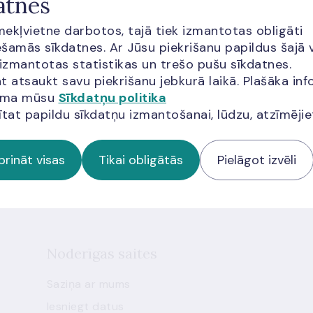
atnes
īmekļvietne darbotos, tajā tiek izmantotas obligāti
šamās sīkdatnes. Ar Jūsu piekrišanu papildus šajā 
 izmantotas statistikas un trešo pušu sīkdatnes.
t atsaukt savu piekrišanu jebkurā laikā. Plašāka inf
jama mūsu
Sīkdatņu politika
miem
ītat papildu sīkdatņu izmantošanai, lūdzu, atzīmēji
 jaunumus!
prināt visas
Tikai obligātās
Pielāgot izvēli
Noderīgas saites
Saziņa ar mums
Iesniegt datus