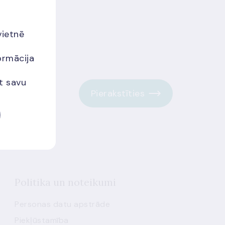
vietnē
ormācija
et savu
Pierakstīties
Politika un noteikumi
Personas datu apstrāde
Piekļūstamība