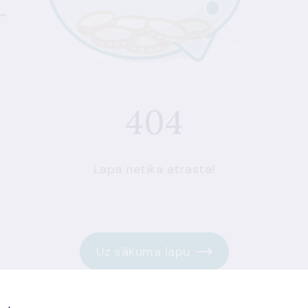
404
Lapa netika atrasta!
Uz sākuma lapu