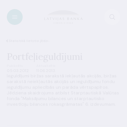
Statistikā lietotie jēdzieni
Portfeļieguldījumi
Publicēts
Aktualizēts
05.03.2012.
11.06.2013.
Ieguldījumi
biržas sarakstā iekļautās akcijās
,
biržas
sarakstā neiekļautās akcijās
un
ieguldījumu fondu
ieguldījumu apliecībās
un
parāda vērtspapīros
.
Jēdziena skaidrojums atbilst Starptautiskā Valūtas
fonda "Maksājumu bilances un starptautisko
investīciju bilances rokasgrāmatas" 6. izdevumam.