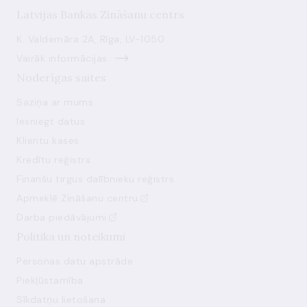
Latvijas Bankas Zināšanu centrs
K. Valdemāra 2A, Rīga, LV-1050
Vairāk informācijas
Noderīgas saites
Saziņa ar mums
Iesniegt datus
Klientu kases
Kredītu reģistrs
Finanšu tirgus dalībnieku reģistrs
Apmeklē Zināšanu centru
Darba piedāvājumi
Politika un noteikumi
Personas datu apstrāde
Piekļūstamība
Sīkdatņu lietošana