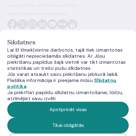
Ievainojamību atklāšanas politika
Mainīt sīkdatņu iestatījumus
Sīkdatnes
Lai šī tīmekļvietne darbotos, tajā tiek izmantotas
obligāti nepieciešamās sīkdatnes. Ar Jūsu
E-monetas.lv
piekrišanu papildus šajā vietnē var tikt izmantotas
statistikas un trešo pušu sīkdatnes.
Jūs varat atsaukt savu piekrišanu jebkurā laikā.
Plašāka informācija ir pieejama mūsu
Sīkdatņu
politika
Ja piekrītat papildu sīkdatņu izmantošanai, lūdzu,
atzīmējiet savu izvēli:
Apstiprināt visas
© Latvijas Banka, 2026
Tikai obligātās