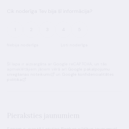
Cik noderīga Tev bija šī informācija?
1
2
3
4
5
Nebija noderīga
Ļoti noderīga
Šī lapa ir aizsargāta ar Google reCAPTCHA, un tās
apmeklētājiem jāņem vērā arī
Google pakalpojumu
sniegšanas noteikumi
un
Google konfidencialitātes
politika
Pieraksties jaunumiem
Saņem e-pastā Latvijas Bankas sūtītus jaunumus!