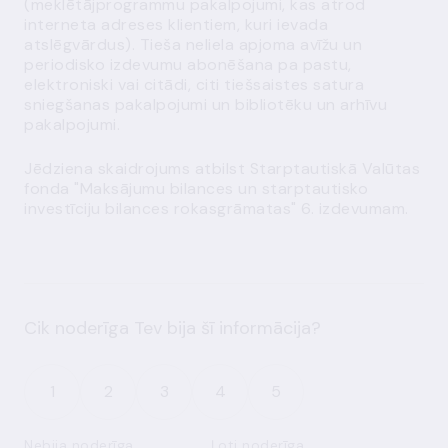
(meklētājprogrammu pakalpojumi, kas atrod
interneta adreses klientiem, kuri ievada
atslēgvārdus). Tieša neliela apjoma avīžu un
periodisko izdevumu abonēšana pa pastu,
elektroniski vai citādi, citi tiešsaistes satura
sniegšanas pakalpojumi un bibliotēku un arhīvu
pakalpojumi.
Jēdziena skaidrojums atbilst Starptautiskā Valūtas
fonda "Maksājumu bilances un starptautisko
investīciju bilances rokasgrāmatas" 6. izdevumam.
Cik noderīga Tev bija šī informācija?
1
2
3
4
5
Nebija noderīga
Ļoti noderīga