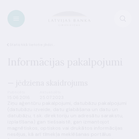
Statistikā lietotie jēdzieni
Informācijas pakalpojumi
— jēdziena skaidrojums
Publicēts
Aktualizēts
15.06.2016.
25.07.2023.
Ziņu aģentūru pakalpojumi, datubāzu pakalpojumi
(datubāzu izveide, datu glabāšana un datu un
datubāzu, t.sk. direktoriju un adresātu sarakstu,
izplatīšana) gan tiešsaistē, gan izmantojot
magnētiskos, optiskos vai drukātos informācijas
nesējus, kā arī tīmekļa meklēšanas portālus