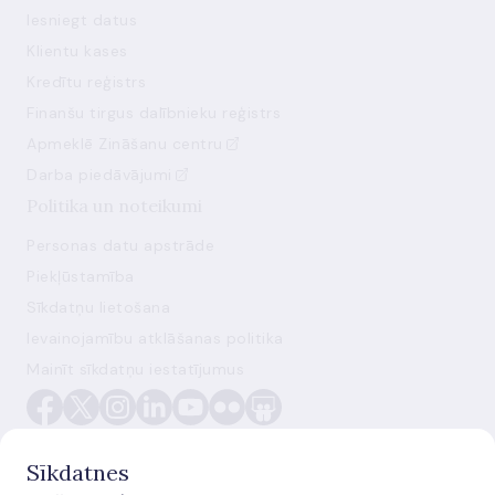
Iesniegt datus
Klientu kases
Kredītu reģistrs
Finanšu tirgus dalībnieku reģistrs
Apmeklē Zināšanu centru
Darba piedāvājumi
Politika un noteikumi
Personas datu apstrāde
Piekļūstamība
Sīkdatņu lietošana
Ievainojamību atklāšanas politika
Mainīt sīkdatņu iestatījumus
Sīkdatnes