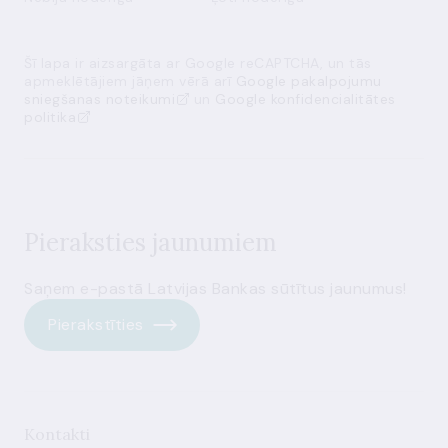
Šī lapa ir aizsargāta ar Google reCAPTCHA, un tās
apmeklētājiem jāņem vērā arī
Google pakalpojumu
sniegšanas noteikumi
un
Google konfidencialitātes
politika
Pieraksties jaunumiem
Saņem e-pastā Latvijas Bankas sūtītus jaunumus!
Pierakstīties
Kontakti