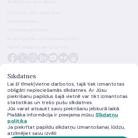
Politika un noteikumi
Personas datu apstrāde
Piekļūstamība
Sīkdatņu lietošana
Ievainojamību atklāšanas politika
Mainīt sīkdatņu iestatījumus
Sīkdatnes
Lai šī tīmekļvietne darbotos, tajā tiek izmantotas
obligāti nepieciešamās sīkdatnes. Ar Jūsu
E-monetas.lv
piekrišanu papildus šajā vietnē var tikt izmantotas
statistikas un trešo pušu sīkdatnes.
Jūs varat atsaukt savu piekrišanu jebkurā laikā.
Plašāka informācija ir pieejama mūsu
Sīkdatņu
politika
Ja piekrītat papildu sīkdatņu izmantošanai, lūdzu,
atzīmējiet savu izvēli: