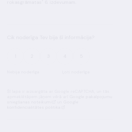
rokasgrāmatas" 6. izdevumam.
Cik noderīga Tev bija šī informācija?
1
2
3
4
5
Nebija noderīga
Ļoti noderīga
Šī lapa ir aizsargāta ar Google reCAPTCHA, un tās
apmeklētājiem jāņem vērā arī
Google pakalpojumu
sniegšanas noteikumi
un
Google
konfidencialitātes politika