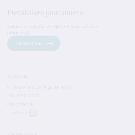
Pieraksties jaunumiem
Saņem e-pastā Latvijas Bankas sūtītus
jaunumus!
Pierakstīties
Kontakti
K. Valdemāra 2A, Rīga, LV-1050
+371 6702 2300
info@bank.lv
e-adrese
Klientu kases