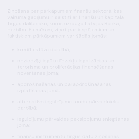
Ziņošana par pārkāpumiem finanšu sektorā, kas
vairumā gadījumu ir saistīti ar finanšu un kapitāla
tirgus dalībnieku, kurus uzrauga Latvijas Banka,
darbību. Piemēram, ziņot par iespējamiem un
faktiskiem pārkāpumiem var šādās jomās:
kredītiestāžu darbībā;
noziedzīgi iegūtu līdzekļu legalizācijas un
terorisma un proliferācijas finansēšanas
novēršanas jomā;
apdrošināšanas un pārapdrošināšanas
izplatīšanas jomā;
alternatīvo ieguldījumu fondu pārvaldnieku
darbībā;
ieguldījumu pārvaldes pakalpojumu sniegšanas
jomā;
finanšu instrumentu tirgus datu ziņošanas