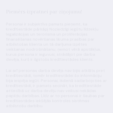
Piemērs izpratnei par ziņojumu!
Personai ir subjektīvs pamats pieņemt, ka
kredītiestāde pārkāpj Noziedzīgi iegūtu līdzekļu
legalizācijas un terorisma un proliferācijas
finansēšanas novēršanas likuma prasības par
atbilstošas klienta un tā darījuma izpētes
veikšanas nodrošināšanu, ņemot vērā apstākļus,
kurus persona ir ieguvusi, strādājot pie darba
devēja, kurš ir ilgstošs kredītiestādes klients.
Lai arī personas darba devējs nav bijis atklāts pret
kredītiestādi, tomēr kredītiestādei šo informāciju
bija iespēja iegūt. Personai, ikdienā sadarbojoties ar
kredītiestādi, ir pamats secināt, ka kredītiestāde
attiecībā uz darba devēju nav veikusi nekādas
papildu darbības. Līdz ar to personai ir šaubas par
kredītiestādes iekšējās kontroles sistēmas
atbilstošu darbību.