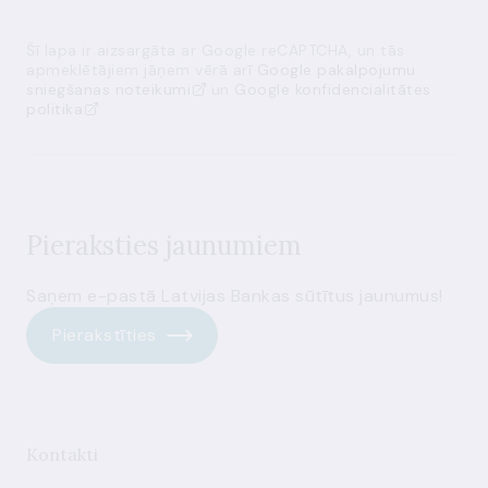
Šī lapa ir aizsargāta ar Google reCAPTCHA, un tās
apmeklētājiem jāņem vērā arī
Google pakalpojumu
sniegšanas noteikumi
un
Google konfidencialitātes
politika
Pieraksties jaunumiem
Saņem e-pastā Latvijas Bankas sūtītus jaunumus!
Pierakstīties
Kontakti