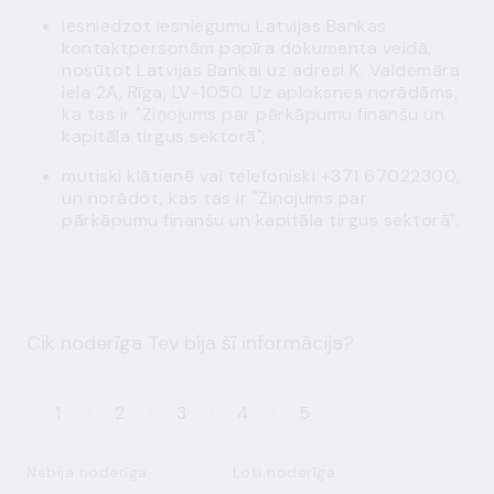
iesniedzot iesniegumu Latvijas Bankas
kontaktpersonām papīra dokumenta veidā,
nosūtot Latvijas Bankai uz adresi K. Valdemāra
iela 2A, Rīga, LV-1050. Uz aploksnes norādāms,
ka tas ir "Ziņojums par pārkāpumu finanšu un
kapitāla tirgus sektorā";
mutiski klātienē vai telefoniski +371 67022300,
un norādot, kas tas ir "Ziņojums par
pārkāpumu finanšu un kapitāla tirgus sektorā".
Cik noderīga Tev bija šī informācija?
1
2
3
4
5
Nebija noderīga
Ļoti noderīga