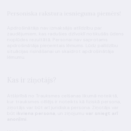
Personiska rakstura iesnieguma piemērs!
Apdrošinātājs nav izmaksājis atlīdzību par
zaudējumiem, kas radušies dzīvoklī notikušās ūdens
noplūdes rezultātā. Personai nav saprotams
apdrošinātāja pieņemtais lēmums. Lūdz palīdzību
situācijas risināšanai un skaidrot apdrošinātāja
lēmumu.
Kas ir ziņotājs?
Atšķirībā no Trauksmes celšanas likumā noteiktā,
kur trauksmes cēlējs ir noteikts kā fiziskā persona,
ziņotājs var būt arī juridiska persona. Ziņotājs var
būt
ikviena persona
, un ziņojumu
var sniegt arī
anonīmi
.