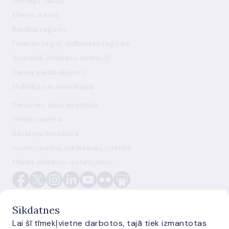
Iesniegt datus
Klientu kases
Kredītu reģistrs
Finanšu tirgus dalībnieku reģistrs
Apmeklē Zināšanu centru
Darba piedāvājumi
Politika un noteikumi
Personas datu apstrāde
Piekļūstamība
Sīkdatņu lietošana
Ievainojamību atklāšanas politika
Mainīt sīkdatņu iestatījumus
Sīkdatnes
Lai šī tīmekļvietne darbotos, tajā tiek izmantotas