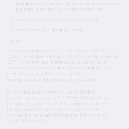
pakalpojumu sniegšanas jomā, kā arī par citiem
pārkāpumiem finanšu instrumentu tirgū;
regulētā tirgus organizētāja darbībā;
maksājumu pakalpojumu jomā;
u.c.
Ziņojuma iesniegšanas un izskatīšanas kārtība ir
noteikta
Latvijas Bankas 11.11.2024. noteikumos Nr.
337 ''Noteikumi par kārtību, kādā persona var
iesniegt un Latvijas Banka izskata ziņojumu par
finanšu tirgu regulējošo normatīvo aktu
iespējamiem vai faktiskiem pārkāpumiem".
Ziņot var par iespējamiem vai faktiskiem
pārkāpumiem, kas ir sabiedrības (vai noteikta
personu loka) interesēs! Ja ziņojums skar tikai
personiskas intereses, tas uzskatāms par
personiska rakstura iesniegumu, kas skatāms
vispārējā kārtībā.