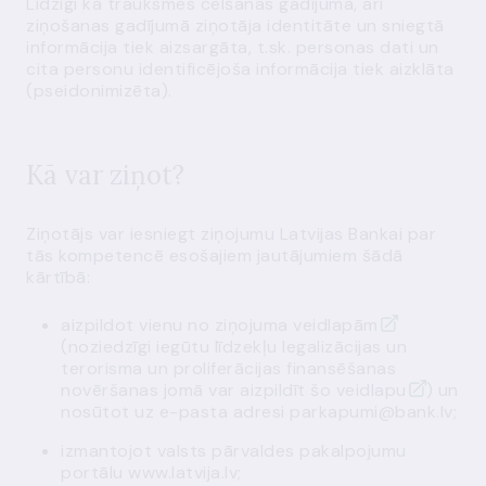
Līdzīgi kā
trauksmes celšanas gadījumā
, arī
ziņošanas gadījumā ziņotāja identitāte un sniegtā
informācija tiek aizsargāta, t.sk. personas dati un
cita personu identificējoša informācija tiek aizklāta
(pseidonimizēta).
Kā var ziņot?
Ziņotājs var iesniegt ziņojumu Latvijas Bankai par
tās kompetencē esošajiem jautājumiem šādā
kārtībā:
aizpildot vienu no
ziņojuma veidlapām
(noziedzīgi iegūtu līdzekļu legalizācijas un
terorisma un proliferācijas finansēšanas
novēršanas jomā var aizpildīt
šo veidlapu
) un
nosūtot uz e-pasta adresi
parkapumi@bank.lv
;
izmantojot valsts pārvaldes pakalpojumu
portālu www.latvija.lv;