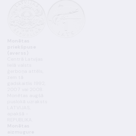
Monētas
priekšpuse
(averss)
Centrā Latvijas
lielā valsts
ģerboņa attēls,
zem tā
gadskaitlis 1992,
2007 vai 2008.
Monētas augšā
puslokā uzraksts
LATVIJAS,
apakšā -
REPUBLIKA.
Monētas
aizmugure