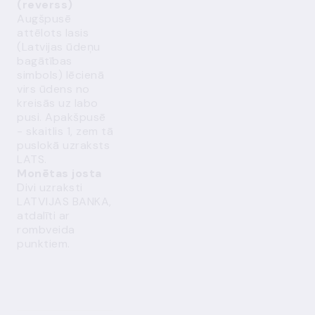
(reverss)
Augšpusē
attēlots lasis
(Latvijas ūdeņu
bagātības
simbols) lēcienā
virs ūdens no
kreisās uz labo
pusi. Apakšpusē
- skaitlis 1, zem tā
puslokā uzraksts
LATS.
Monētas josta
Divi uzraksti
LATVIJAS BANKA,
atdalīti ar
rombveida
punktiem.