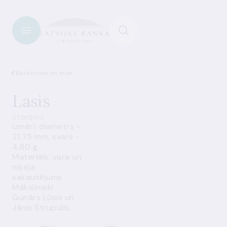
Banknotes un monētas - jaunumi
Lasis
01.01.2013.
Izmēri: diametrs -
21.75 mm, svars -
4.80 g
Materiāls: vara un
niķeļa
sakausējums
Mākslinieki
Gunārs Lūsis un
Jānis Strupulis.