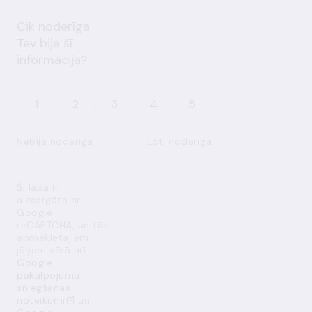
Cik noderīga
Tev bija šī
informācija?
1
2
3
4
5
Nebija noderīga
Ļoti noderīga
Šī lapa ir
aizsargāta ar
Google
reCAPTCHA, un tās
apmeklētājiem
jāņem vērā arī
Google
pakalpojumu
sniegšanas
noteikumi
un