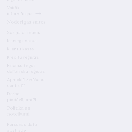
Vairāk
informācijas
Noderīgas saites
Saziņa ar mums
Iesniegt datus
Klientu kases
Kredītu reģistrs
Finanšu tirgus
dalībnieku reģistrs
Apmeklē Zināšanu
centru
Darba
piedāvājumi
Politika un
noteikumi
Personas datu
apstrāde