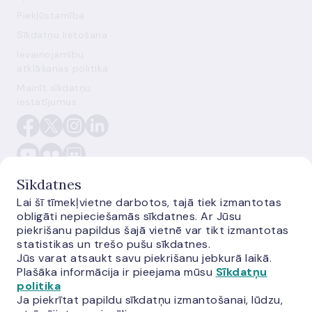
Piekļūstamība
Sīkdatņu lietošana
Ievainojamību
atklāšanas politika
Mainīt sīkdatņu
iestatījumus
Sīkdatnes
Lai šī tīmekļvietne darbotos, tajā tiek izmantotas
obligāti nepieciešamās sīkdatnes. Ar Jūsu
piekrišanu papildus šajā vietnē var tikt izmantotas
E-monetas.lv
statistikas un trešo pušu sīkdatnes.
Jūs varat atsaukt savu piekrišanu jebkurā laikā.
Plašāka informācija ir pieejama mūsu
Sīkdatņu
politika
Ja piekrītat papildu sīkdatņu izmantošanai, lūdzu,