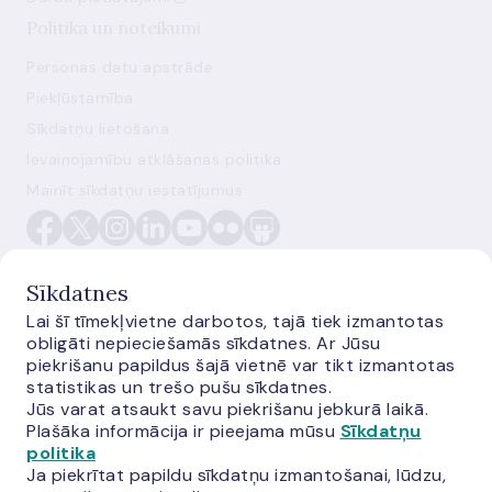
Politika un noteikumi
Personas datu apstrāde
Piekļūstamība
Sīkdatņu lietošana
Ievainojamību atklāšanas politika
Mainīt sīkdatņu iestatījumus
Sīkdatnes
Lai šī tīmekļvietne darbotos, tajā tiek izmantotas
obligāti nepieciešamās sīkdatnes. Ar Jūsu
E-monetas.lv
piekrišanu papildus šajā vietnē var tikt izmantotas
statistikas un trešo pušu sīkdatnes.
Jūs varat atsaukt savu piekrišanu jebkurā laikā.
Plašāka informācija ir pieejama mūsu
Sīkdatņu
politika
Ja piekrītat papildu sīkdatņu izmantošanai, lūdzu,