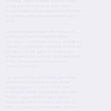
formātā, nepieciešams norādīt savā
programmā vai skriptā šādu adresi:
https://www.bank.lv/vk/ecb.xml
Norādot
šo adresi, Jums tiks nosūtīti aktuālie
kursi.
Ja nepieciešams iegūt eiro atsauces
kursus par kādu no iepriekšējiem
datumiem, tad kā parametrs norādāms
datums 'yyyymmdd' formātā. Piemēram,
lai iegūtu 2005. gada 23. marta eiro
atsauces kursu, adrese veidojama šādi:
https://www.bank.lv/vk/ecb.xml?
date=20050323
Ja, ņemot vērā, ka Eiropas Centrālās
bankas kursa maiņa notiek dienas
beigās (parasti - plkst. 17.00, bet
interneta vietnē tie parādās līdz plkst.
18.00), nepieciešams iegūt valūtas
kursus par kādu noteiktu datumu un
laiku, kā parametrs norādāms datums