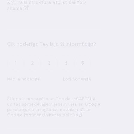
XML faila struktūra atbilst
šai XSD
shēmai
Cik noderīga Tev bija šī informācija?
1
2
3
4
5
Nebija noderīga
Ļoti noderīga
Šī lapa ir aizsargāta ar Google reCAPTCHA,
un tās apmeklētājiem jāņem vērā arī
Google
pakalpojumu sniegšanas noteikumi
un
Google konfidencialitātes politika