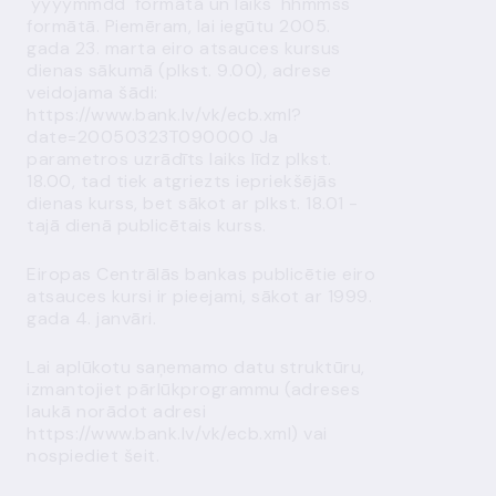
'yyyymmdd' formātā un laiks 'hhmmss'
formātā. Piemēram, lai iegūtu 2005.
gada 23. marta eiro atsauces kursus
dienas sākumā (plkst. 9.00), adrese
veidojama šādi:
https://www.bank.lv/vk/ecb.xml?
date=20050323T090000
Ja
parametros uzrādīts laiks līdz plkst.
18.00, tad tiek atgriezts iepriekšējās
dienas kurss, bet sākot ar plkst. 18.01 -
tajā dienā publicētais kurss.
Eiropas Centrālās bankas publicētie eiro
atsauces kursi ir pieejami, sākot ar 1999.
gada 4. janvāri.
Lai aplūkotu saņemamo datu struktūru,
izmantojiet pārlūkprogrammu (adreses
laukā norādot adresi
https://www.bank.lv/vk/ecb.xml
) vai
nospiediet
šeit
.