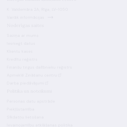
K. Valdemāra 2A, Rīga, LV-1050
Vairāk informācijas
Noderīgas saites
Saziņa ar mums
Iesniegt datus
Klientu kases
Kredītu reģistrs
Finanšu tirgus dalībnieku reģistrs
Apmeklē Zināšanu centru
Darba piedāvājumi
Politika un noteikumi
Personas datu apstrāde
Piekļūstamība
Sīkdatņu lietošana
Ievainojamību atklāšanas politika