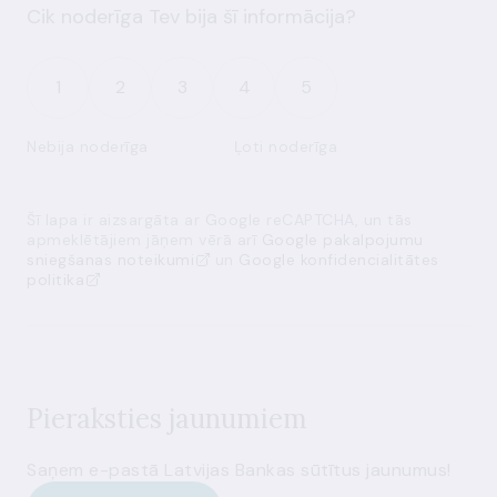
Cik noderīga Tev bija šī informācija?
1
2
3
4
5
Nebija noderīga
Ļoti noderīga
Šī lapa ir aizsargāta ar Google reCAPTCHA, un tās
apmeklētājiem jāņem vērā arī
Google pakalpojumu
sniegšanas noteikumi
un
Google konfidencialitātes
politika
Pieraksties jaunumiem
Saņem e-pastā Latvijas Bankas sūtītus jaunumus!