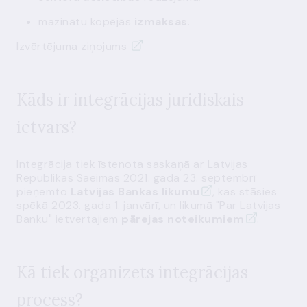
mazinātu kopējās
izmaksas
.
Izvērtējuma ziņojums
Kāds ir integrācijas juridiskais
ietvars?
Integrācija tiek īstenota saskaņā ar Latvijas
Republikas Saeimas 2021. gada 23. septembrī
pieņemto
Latvijas Bankas likumu
, kas stāsies
spēkā 2023. gada 1. janvārī, un likumā "Par Latvijas
Banku" ietvertajiem
pārejas noteikumiem
.
Kā tiek organizēts integrācijas
process?