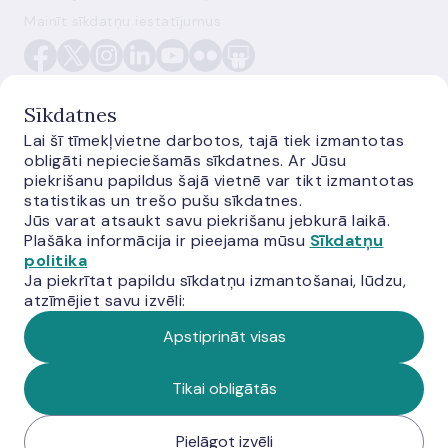
Mainīt sīkdatņu iestatījumus
Sīkdatnes
Lai šī tīmekļvietne darbotos, tajā tiek izmantotas
obligāti nepieciešamās sīkdatnes. Ar Jūsu
E-monetas.lv
piekrišanu papildus šajā vietnē var tikt izmantotas
statistikas un trešo pušu sīkdatnes.
Jūs varat atsaukt savu piekrišanu jebkurā laikā.
Plašāka informācija ir pieejama mūsu
Sīkdatņu
politika
Ja piekrītat papildu sīkdatņu izmantošanai, lūdzu,
atzīmējiet savu izvēli:
Apstiprināt visas
© Latvijas Banka, 2026
Tikai obligātās
Pielāgot izvēli