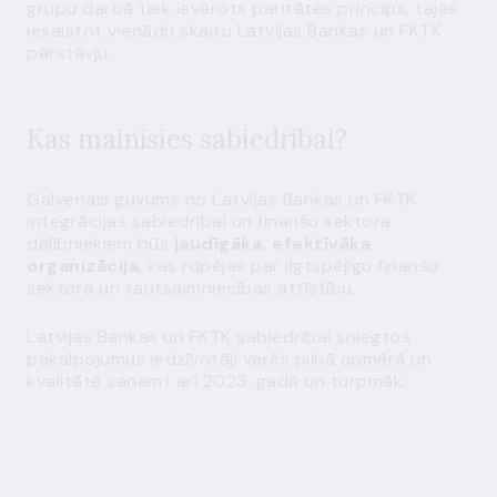
grupu darbā tiek ievērots paritātes princips, tajās
iesaistot vienādu skaitu Latvijas Bankas un FKTK
pārstāvju.
Kas mainīsies sabiedrībai?
Galvenais guvums no Latvijas Bankas un FKTK
integrācijas sabiedrībai un finanšu sektora
dalībniekiem būs
jaudīgāka, efektīvāka
organizācija
, kas rūpējas par ilgtspējīgu finanšu
sektora un tautsaimniecības attīstību.
Latvijas Bankas un FKTK sabiedrībai sniegtos
pakalpojumus iedzīvotāji varēs pilnā apmērā un
kvalitātē saņemt arī 2023. gadā un turpmāk.