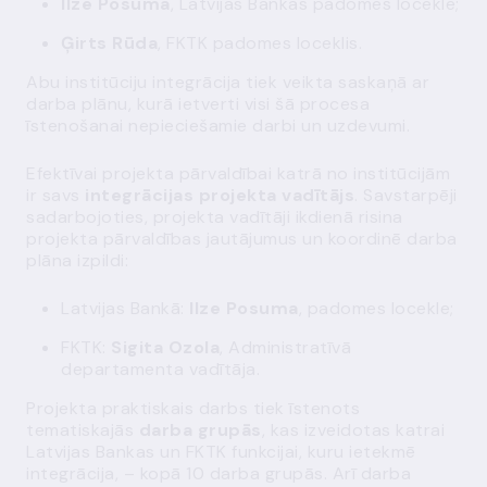
Ilze Posuma
, Latvijas Bankas padomes locekle;
Ģirts Rūda
, FKTK padomes loceklis.
Abu institūciju integrācija tiek veikta saskaņā ar
darba plānu, kurā ietverti visi šā procesa
īstenošanai nepieciešamie darbi un uzdevumi.
Efektīvai projekta pārvaldībai katrā no institūcijām
ir savs
integrācijas projekta vadītājs
. Savstarpēji
sadarbojoties, projekta vadītāji ikdienā risina
projekta pārvaldības jautājumus un koordinē darba
plāna izpildi:
Latvijas Bankā:
Ilze Posuma
, padomes locekle;
FKTK:
Sigita Ozola
, Administratīvā
departamenta vadītāja.
Projekta praktiskais darbs tiek īstenots
tematiskajās
darba grupās
, kas izveidotas katrai
Latvijas Bankas un FKTK funkcijai, kuru ietekmē
integrācija, – kopā 10 darba grupās. Arī darba