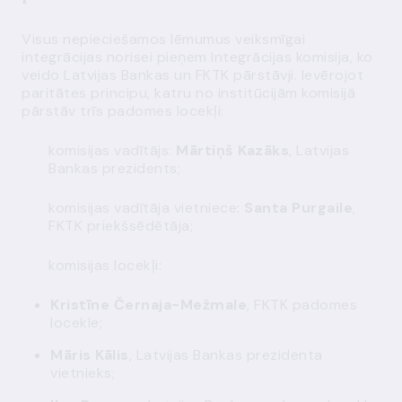
Visus nepieciešamos lēmumus veiksmīgai
integrācijas norisei pieņem
Integrācijas komisija
, ko
veido Latvijas Bankas un FKTK pārstāvji. Ievērojot
paritātes principu, katru no institūcijām komisijā
pārstāv trīs padomes locekļi:
komisijas vadītājs:
Mārtiņš Kazāks
, Latvijas
Bankas prezidents;
komisijas vadītāja vietniece:
Santa Purgaile
,
FKTK priekšsēdētāja;
komisijas locekļi:
Kristīne Černaja-Mežmale
, FKTK padomes
locekle;
Māris Kālis
, Latvijas Bankas prezidenta
vietnieks;