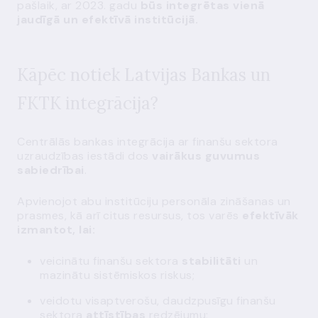
pašlaik, ar 2023. gadu
būs integrētas vienā
jaudīgā un efektīvā institūcijā.
Kāpēc notiek Latvijas Bankas un
FKTK integrācija?
Centrālās bankas integrācija ar finanšu sektora
uzraudzības iestādi dos
vairākus guvumus
sabiedrībai
.
Apvienojot abu institūciju personāla zināšanas un
prasmes, kā arī citus resursus, tos varēs
efektīvāk
izmantot, lai:
veicinātu finanšu sektora
stabilitāti
un
mazinātu sistēmiskos riskus;
veidotu visaptverošu, daudzpusīgu finanšu
sektora
attīstības
redzējumu;