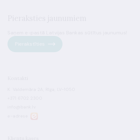
Pieraksties jaunumiem
Saņem e-pastā Latvijas Bankas sūtītus jaunumus!
Pierakstīties
Kontakti
K. Valdemāra 2A, Rīga, LV-1050
+371 6702 2300
info@bank.lv
e-adrese
Klientu kases