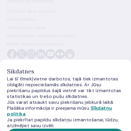
Politika un noteikumi
Personas datu apstrāde
Piekļūstamība
Sīkdatņu lietošana
Ievainojamību atklāšanas politika
Mainīt sīkdatņu iestatījumus
Sīkdatnes
Lai šī tīmekļvietne darbotos, tajā tiek izmantotas
obligāti nepieciešamās sīkdatnes. Ar Jūsu
E-monetas.lv
piekrišanu papildus šajā vietnē var tikt izmantotas
statistikas un trešo pušu sīkdatnes.
Jūs varat atsaukt savu piekrišanu jebkurā laikā.
Plašāka informācija ir pieejama mūsu
Sīkdatņu
politika
Ja piekrītat papildu sīkdatņu izmantošanai, lūdzu,
atzīmējiet savu izvēli: