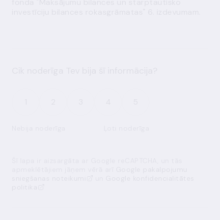
fonda "Maksājumu bilances un starptautisko
investīciju bilances rokasgrāmatas" 6. izdevumam.
Cik noderīga Tev bija šī informācija?
1
2
3
4
5
Nebija noderīga
Ļoti noderīga
Šī lapa ir aizsargāta ar Google reCAPTCHA, un tās
apmeklētājiem jāņem vērā arī
Google pakalpojumu
sniegšanas noteikumi
un
Google konfidencialitātes
politika