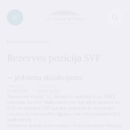
Statistikā lietotie jēdzieni
Rezerves pozīcija SVF
— jēdziena skaidrojums
Publicēts
Aktualizēts
15.06.2016.
25.07.2023.
"Rezerves kvota", t.i., ārvalstu valūtas (t.sk. SDR)
summas, ko SVF dalībvalsts var īsā laikā saņemt no
SVF, un jebkādi SVF parādi saskaņā ar Vispārējo
resursu konta kredīta līgumu, kas brīvi pieejami SVF
dalībvalstij.
Jēdziena skaidrojums atbilst Starptautiskā Valūtas