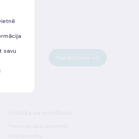
vietnē
ormācija
et savu
Pierakstīties
Politika un noteikumi
Personas datu apstrāde
Piekļūstamība