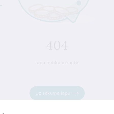
404
Lapa netika atrasta!
Uz sākuma lapu