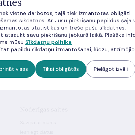
atnes
īmekļvietne darbotos, tajā tiek izmantotas obligāti
šamās sīkdatnes. Ar Jūsu piekrišanu papildus šajā 
 izmantotas statistikas un trešo pušu sīkdatnes.
t atsaukt savu piekrišanu jebkurā laikā. Plašāka inf
jama mūsu
Sīkdatņu politika
miem
ītat papildu sīkdatņu izmantošanai, lūdzu, atzīmēji
 jaunumus!
prināt visas
Tikai obligātās
Pielāgot izvēli
Noderīgas saites
Saziņa ar mums
Iesniegt datus