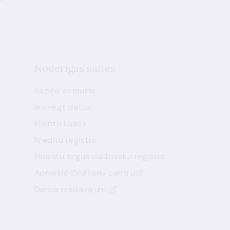
Noderīgas saites
Saziņa ar mums
Iesniegt datus
Klientu kases
Kredītu reģistrs
Finanšu tirgus dalībnieku reģistrs
Apmeklē Zināšanu centru
Darba piedāvājumi