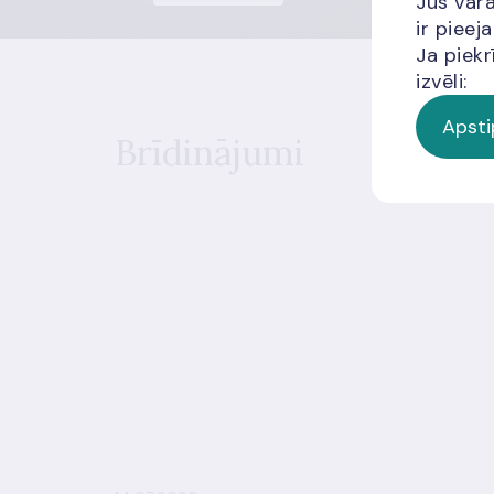
Jūs vara
ir piee
Ja piekr
izvēli:
Apsti
Brīdinājumi