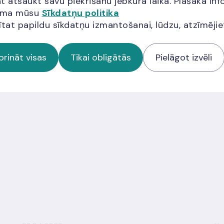
t atsaukt savu piekrišanu jebkurā laikā. Plašāka inf
jama mūsu
Sīkdatņu politika
ītat papildu sīkdatņu izmantošanai, lūdzu, atzīmēji
prināt visas
Tikai obligātās
Pielāgot izvēli