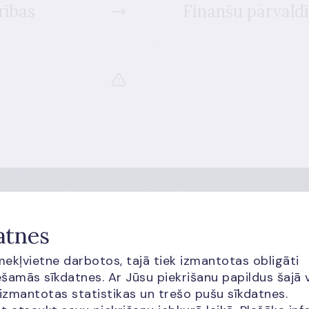
rības
Finanšu pārvaldī
atnes
es no krāpniekiem!
īmekļvietne darbotos, tajā tiek izmantotas obligāti
 ar informāciju par aktuālajām krāpniecības metod
šamās sīkdatnes. Ar Jūsu piekrišanu papildus šajā 
 izmantotas statistikas un trešo pušu sīkdatnes.