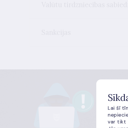
Valūtu tirdzniecības sabied
Sankcijas
Sīkd
Uzmani
Lai šī t
Iepazīsties
nepiecie
var tikt