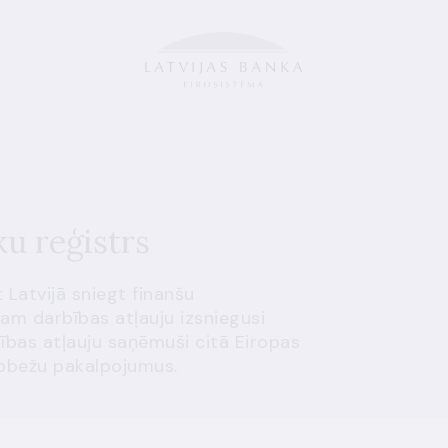
ku reģistrs
 Latvijā sniegt finanšu
am darbības atļauju izsniegusi
ības atļauju saņēmuši citā Eiropas
rrobežu pakalpojumus.