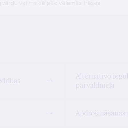
Alternatīvo iegu
edrības
pārvaldnieki
Apdrošināšanas 