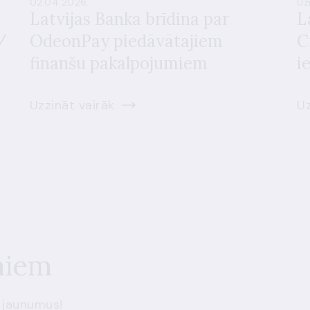
02.04.2026.
Uz
Latvijas Banka brīdina par
L
/
OdeonPay piedāvātajiem
C
finanšu pakalpojumiem
i
Uzzināt vairāk
Uz
miem
 jaunumus!