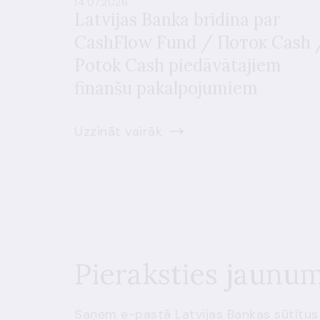
14.07.2026.
Latvijas Banka brīdina par
CashFlow Fund / Поток Cash 
Potok Cash piedāvātajiem
finanšu pakalpojumiem
Uzzināt vairāk
Pieraksties jaunu
Saņem e-pastā Latvijas Bankas sūtītus