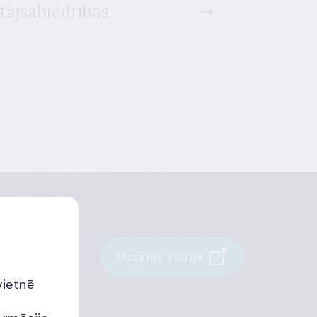
tājsabiedrības
Uzzināt vairāk
ēm
vietnē