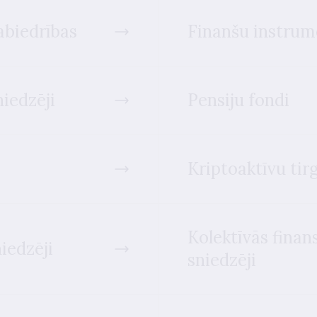
abiedrības
Finanšu instrum
iedzēji
Pensiju fondi
Kriptoaktīvu tir
Kolektīvās fina
iedzēji
sniedzēji