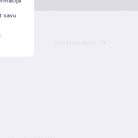
ormācija
et savu
Citi brīdinājumi