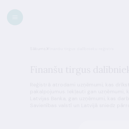
Sākums
Finanšu tirgus dalībnieku reģistrs
Finanšu tirgus dalībnie
Reģistrā atrodami uzņēmumi, kas drīkst
pakalpojumus. Iekļauti gan uzņēmumi, k
Latvijas Banka, gan uzņēmumi, kas darb
Savienības valstī un Latvijā sniedz pā