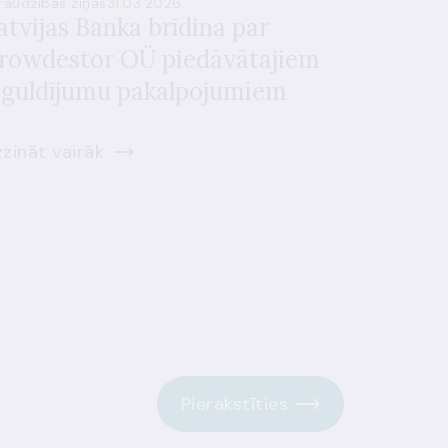
raudzības ziņas
31.03.2026.
atvijas Banka brīdina par
rowdestor OÜ piedāvātajiem
eguldījumu pakalpojumiem
zināt vairāk
Pierakstīties