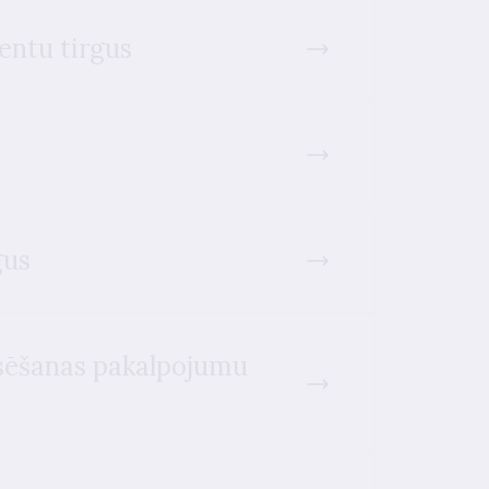
entu tirgus
gus
nsēšanas pakalpojumu