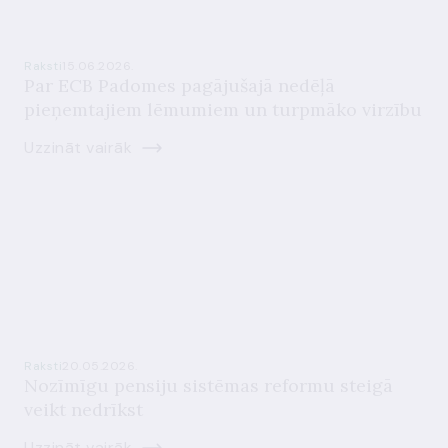
Raksti
15.06.2026.
Par ECB Padomes pagājušajā nedēļā
pieņemtajiem lēmumiem un turpmāko virzību
Uzzināt vairāk
Raksti
20.05.2026.
Nozīmīgu pensiju sistēmas reformu steigā
veikt nedrīkst
Uzzināt vairāk