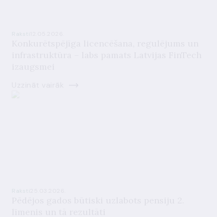
Raksti
12.05.2026.
Konkurētspējīga licencēšana, regulējums un
infrastruktūra – labs pamats Latvijas FinTech
izaugsmei
Uzzināt vairāk
Raksti
25.03.2026.
Pēdējos gados būtiski uzlabots pensiju 2.
līmenis un tā rezultāti