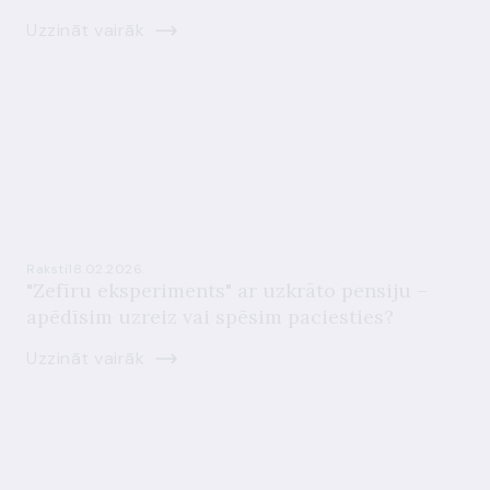
Uzzināt vairāk
Raksti
18.02.2026.
"Zefīru eksperiments" ar uzkrāto pensiju –
apēdīsim uzreiz vai spēsim paciesties?
Uzzināt vairāk