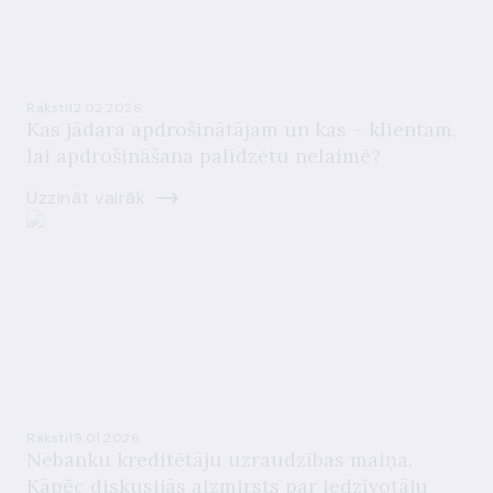
Raksti
12.02.2026.
Kas jādara apdrošinātājam un kas – klientam,
lai apdrošināšana palīdzētu nelaimē?
Uzzināt vairāk
Raksti
19.01.2026.
Nebanku kreditētāju uzraudzības maiņa.
Kāpēc diskusijās aizmirsts par iedzīvotāju