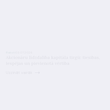
Raksti
03.07.2026.
Akcionāru līdzdalība kapitāla tirgū: tiesības,
iespējas un pievienotā vērtība
Uzzināt vairāk