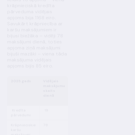
krāpnieciskā kredīta
pārveduma vidējais
apjoms bija 1168 eiro.
Savukārt krāpniecība ar
karšu maksājumiem ir
bijusi biežāka – vidēji 78
maksājumi dienā, toties
apjoma ziņā maksājumi
bijuši mazāki – viena tāda
maksājuma vidējais
apjoms bijis 85 eiro.
2025.gads
Vidējais
Viena
maksājumu
maksājuma
skaits
vidējā
dienā
summa,
eiro
Kredīta
19
1168
pārvedumi
Krāpnieciskie
78
85
karšu
maksājumi