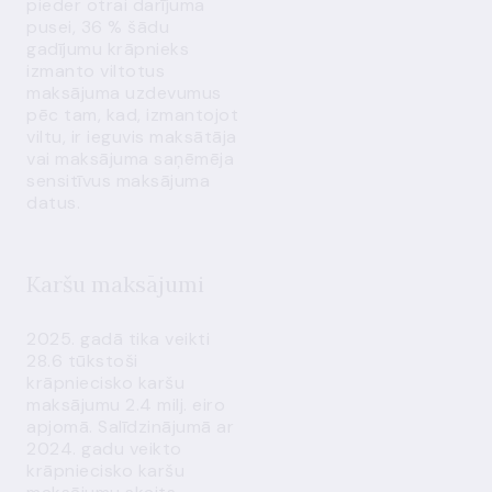
pieder otrai darījuma
pusei, 36 % šādu
gadījumu krāpnieks
izmanto viltotus
maksājuma uzdevumus
pēc tam, kad, izmantojot
viltu, ir ieguvis maksātāja
vai maksājuma saņēmēja
sensitīvus maksājuma
datus.
Karšu maksājumi
2025. gadā tika veikti
28.6 tūkstoši
krāpniecisko karšu
maksājumu 2.4 milj. eiro
apjomā. Salīdzinājumā ar
2024. gadu veikto
krāpniecisko karšu