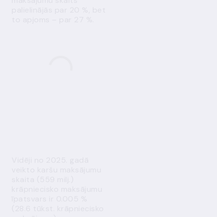
maksājumu skaits
palielinājās par 20 %, bet
to apjoms – par 27 %.
Vidēji no 2025. gadā
veikto karšu maksājumu
skaita (559 milj.)
krāpniecisko maksājumu
īpatsvars ir 0.005 %
(28.6 tūkst. krāpniecisko