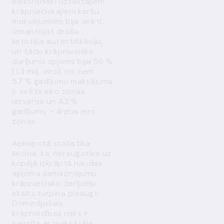
elektroniski uzsāktajiem
krāpnieciskajiem karšu
maksājumiem bija veikti,
izmantojot drošu
lietotāja autentifikāciju,
un šādu krāpniecisko
darījumu apjoms bija 56 %
(1.3 milj. eiro), no tiem
57 % gadījumu maksājums
ir veikts eiro zonas
ietvaros un 43 %
gadījumu – ārpus eiro
zonas.
Apkopotā statistika
liecina, ka, neraugoties uz
kopējā izkrāptā naudas
apjoma samazinājumu,
krāpniecisko darījumu
skaits turpina pieaugt.
Dominējošais
krāpniecības risks ir
saistīts ar maksātāja