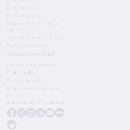
Klientu kases
Kredītu reģistrs
Finanšu tirgus dalībnieku
reģistrs
Apmeklē Zināšanu centru
Darba piedāvājumi
Politika un noteikumi
Personas datu apstrāde
Piekļūstamība
Sīkdatņu lietošana
Ievainojamību atklāšanas
politika
Mainīt sīkdatņu iestatījumus