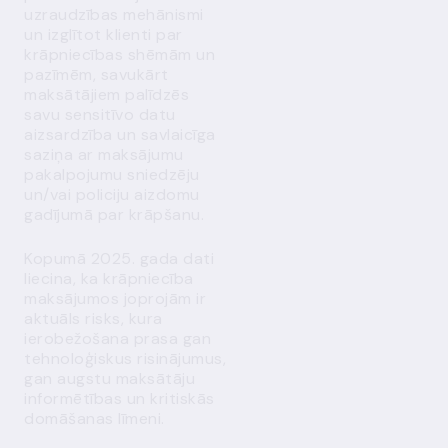
uzraudzības mehānismi
un izglītot klienti par
krāpniecības shēmām un
pazīmēm, savukārt
maksātājiem palīdzēs
savu sensitīvo datu
aizsardzība un savlaicīga
saziņa ar maksājumu
pakalpojumu sniedzēju
un/vai policiju aizdomu
gadījumā par krāpšanu.
Kopumā 2025. gada dati
liecina, ka krāpniecība
maksājumos joprojām ir
aktuāls risks, kura
ierobežošana prasa gan
tehnoloģiskus risinājumus,
gan augstu maksātāju
informētības un kritiskās
domāšanas līmeni.