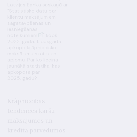
Latvijas Banka saskaņā ar
"
Statistisko datu par
klientu maksājumiem
sagatavošanas un
iesniegšanas
noteikumiem
" kopš
2022. gada. 1. pusgada
apkopo krāpniecisko
maksājumu skaitu un
apjomu. Par ko liecina
jaunākā statistika, kas
apkopota par
2025. gadu?
Krāpniecības
tendences karšu
maksājumos un
kredīta pārvedumos