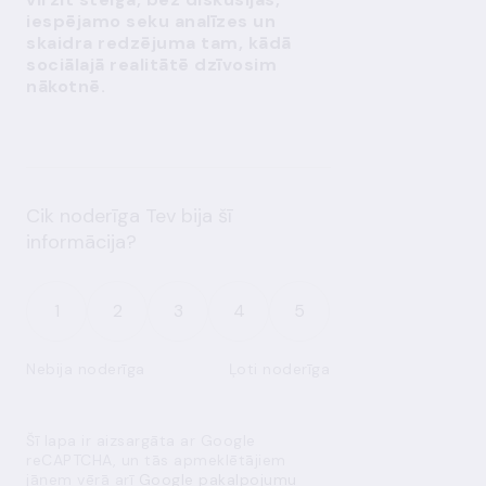
iespējamo seku analīzes un
skaidra redzējuma tam, kādā
sociālajā realitātē dzīvosim
nākotnē.
Cik noderīga Tev bija šī
informācija?
1
2
3
4
5
Nebija noderīga
Ļoti noderīga
Šī lapa ir aizsargāta ar Google
reCAPTCHA, un tās apmeklētājiem
jāņem vērā arī
Google pakalpojumu