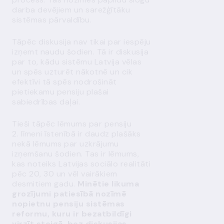
darba devējiem un sarežģītāku
sistēmas pārvaldību.
Tāpēc diskusija nav tikai par iespēju
izņemt naudu šodien. Tā ir diskusija
par to, kādu sistēmu Latvija vēlas
un spēs uzturēt nākotnē un cik
efektīvi tā spēs nodrošināt
pietiekamu pensiju plašai
sabiedrības daļai.
Tieši tāpēc lēmums par pensiju
2. līmeni īstenībā ir daudz plašāks
nekā lēmums par uzkrājumu
izņemšanu šodien. Tas ir lēmums,
kas noteiks Latvijas sociālo realitāti
pēc 20, 30 un vēl vairākiem
desmitiem gadu.
Minētie likuma
grozījumi patiesībā nozīmē
nopietnu pensiju sistēmas
reformu, kuru ir bezatbildīgi
virzīt steigā, bez diskusijas,