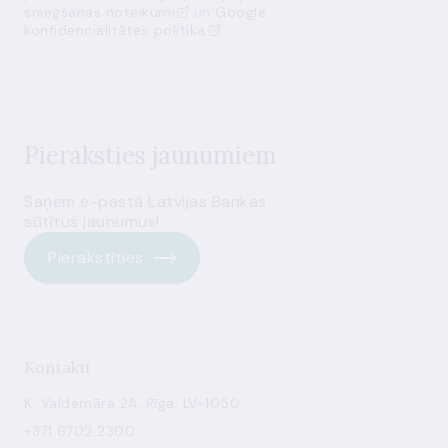
sniegšanas noteikumi
un
Google
konfidencialitātes politika
Pieraksties jaunumiem
Saņem e-pastā Latvijas Bankas
sūtītus jaunumus!
Pierakstīties
Kontakti
K. Valdemāra 2A, Rīga, LV-1050
+371 6702 2300