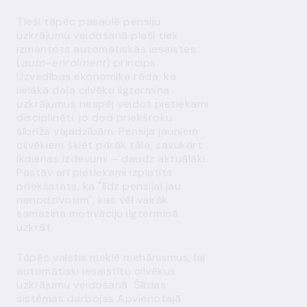
Tieši tāpēc pasaulē pensiju
uzkrājumu veidošanā plaši tiek
izmantots automātiskās iesaistes
(
auto-enrolment
) princips.
Uzvedības ekonomika rāda, ka
lielākā daļa cilvēku ilgtermiņa
uzkrājumus nespēj veidot pietiekami
disciplinēti, jo dod priekšroku
šībrīža vajadzībām. Pensija jauniem
cilvēkiem šķiet pārāk tāla, savukārt
ikdienas izdevumi – daudz aktuālāki.
Pastāv arī pietiekami izplatīts
priekšstats, ka "līdz pensijai jau
nenodzīvosim", kas vēl vairāk
samazina motivāciju ilgtermiņā
uzkrāt.
Tāpēc valstis meklē mehānismus, lai
automātiski iesaistītu cilvēkus
uzkrājumu veidošanā. Šādas
sistēmas darbojas Apvienotajā