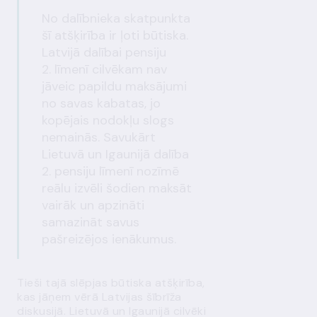
No dalībnieka skatpunkta
šī atšķirība ir ļoti būtiska.
Latvijā dalībai pensiju
2. līmenī cilvēkam nav
jāveic papildu maksājumi
no savas kabatas, jo
kopējais nodokļu slogs
nemainās. Savukārt
Lietuvā un Igaunijā dalība
2. pensiju līmenī nozīmē
reālu izvēli šodien maksāt
vairāk un apzināti
samazināt savus
pašreizējos ienākumus.
Tieši tajā slēpjas būtiska atšķirība,
kas jāņem vērā Latvijas šībrīža
diskusijā. Lietuvā un Igaunijā cilvēki