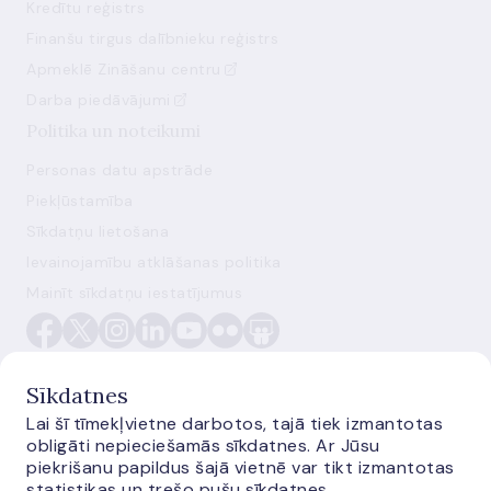
Kredītu reģistrs
Finanšu tirgus dalībnieku reģistrs
Apmeklē Zināšanu centru
Darba piedāvājumi
Politika un noteikumi
Personas datu apstrāde
Piekļūstamība
Sīkdatņu lietošana
Ievainojamību atklāšanas politika
Mainīt sīkdatņu iestatījumus
Sīkdatnes
Lai šī tīmekļvietne darbotos, tajā tiek izmantotas
obligāti nepieciešamās sīkdatnes. Ar Jūsu
E-monetas.lv
piekrišanu papildus šajā vietnē var tikt izmantotas
statistikas un trešo pušu sīkdatnes.