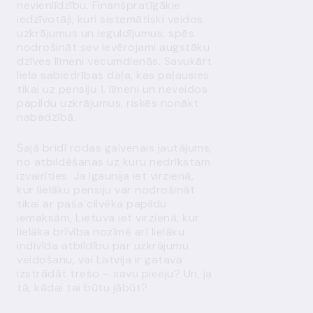
nevienlīdzību. Finanšpratīgākie
iedzīvotāji, kuri sistemātiski veidos
uzkrājumus un ieguldījumus, spēs
nodrošināt sev ievērojami augstāku
dzīves līmeni vecumdienās. Savukārt
liela sabiedrības daļa, kas paļausies
tikai uz pensiju 1. līmeni un neveidos
papildu uzkrājumus, riskēs nonākt
nabadzībā.
Šajā brīdī rodas galvenais jautājums,
no atbildēšanas uz kuru nedrīkstam
izvairīties. Ja Igaunija iet virzienā,
kur lielāku pensiju var nodrošināt
tikai ar paša cilvēka papildu
iemaksām, Lietuva iet virzienā, kur
lielāka brīvība nozīmē arī lielāku
indivīda atbildību par uzkrājumu
veidošanu, vai Latvija ir gatava
izstrādāt trešo – savu pieeju? Un, ja
tā, kādai tai būtu jābūt?