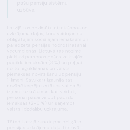
pašu pensiju sistēmu
uzbūve.
Latvijā tas nozīmētu atteikšanos no
uzkrājuma daļas, kura veidojas no
obligātajām sociālajām iemaksām un
paredzēta pensijas nodrošināšanai
vecumdienās. Lietuvā tas nozīmē
piekļuvi personas pašas veiktajām
papildu iemaksām (3 %) un peļņai
no to ieguldīšanas un valsts
piemaksas novirzīšanu uz pensiju
1. līmeni. Savukārt Igaunijā tas
nozīmē iespēju izstāties vai daļēji
izņemt uzkrājumus, kas veidoti,
personai pašai veicot papildu
iemaksas (2–6 %) un saņemot
valsts līdzdalību uzkrājumā.
Tātad Latvijā runa ir par obligāto
pensijas uzkrājuma daļu, Lietuvā –