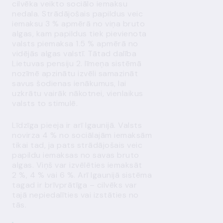
cilvēka veikto sociālo iemaksu
nedala. Strādājošais papildus veic
iemaksu 3 % apmērā no viņa bruto
algas, kam papildus tiek pievienota
valsts piemaksa 1.5 % apmērā no
vidējās algas valstī. Tātad dalība
Lietuvas pensiju 2. līmeņa sistēmā
nozīmē apzinātu izvēli samazināt
savus šodienas ienākumus, lai
uzkrātu vairāk nākotnei, vienlaikus
valsts to stimulē.
Līdzīga pieeja ir arī Igaunijā. Valsts
novirza 4 % no sociālajām iemaksām
tikai tad, ja pats strādājošais veic
papildu iemaksas no savas bruto
algas. Viņš var izvēlēties iemaksāt
2 %, 4 % vai 6 %. Arī Igaunijā sistēma
tagad ir brīvprātīga – cilvēks var
tajā nepiedalīties vai izstāties no
tās.