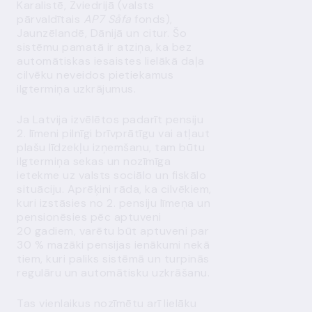
Karalistē, Zviedrijā (valsts
pārvaldītais
AP7 Såfa
fonds),
Jaunzēlandē, Dānijā un citur. Šo
sistēmu pamatā ir atziņa, ka bez
automātiskas iesaistes lielākā daļa
cilvēku neveidos pietiekamus
ilgtermiņa uzkrājumus.
Ja Latvija izvēlētos padarīt pensiju
2. līmeni pilnīgi brīvprātīgu vai atļaut
plašu līdzekļu izņemšanu, tam būtu
ilgtermiņa sekas un nozīmīga
ietekme uz valsts sociālo un fiskālo
situāciju. Aprēķini rāda, ka cilvēkiem,
kuri izstāsies no 2. pensiju līmeņa un
pensionēsies pēc aptuveni
20 gadiem, varētu būt aptuveni par
30 % mazāki pensijas ienākumi nekā
tiem, kuri paliks sistēmā un turpinās
regulāru un automātisku uzkrāšanu.
Tas vienlaikus nozīmētu arī lielāku