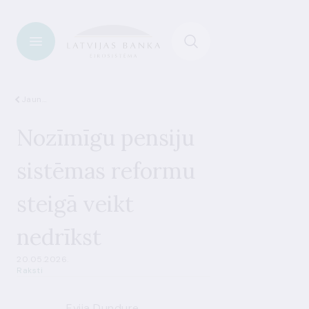
Jaunumi
Nozīmīgu pensiju
sistēmas reformu
steigā veikt
nedrīkst
20.05.2026.
Raksti
Evija Dundure