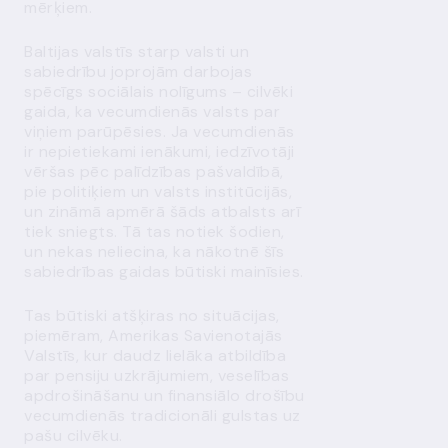
mērķiem.
Baltijas valstīs starp valsti un
sabiedrību joprojām darbojas
spēcīgs sociālais nolīgums – cilvēki
gaida, ka vecumdienās valsts par
viņiem parūpēsies. Ja vecumdienās
ir nepietiekami ienākumi, iedzīvotāji
vēršas pēc palīdzības pašvaldībā,
pie politiķiem un valsts institūcijās,
un zināmā apmērā šāds atbalsts arī
tiek sniegts. Tā tas notiek šodien,
un nekas neliecina, ka nākotnē šīs
sabiedrības gaidas būtiski mainīsies.
Tas būtiski atšķiras no situācijas,
piemēram, Amerikas Savienotajās
Valstīs, kur daudz lielāka atbildība
par pensiju uzkrājumiem, veselības
apdrošināšanu un finansiālo drošību
vecumdienās tradicionāli gulstas uz
pašu cilvēku.