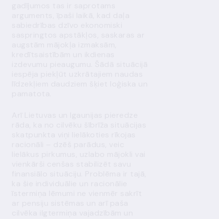
gadījumos tas ir saprotams
arguments, īpaši laikā, kad daļa
sabiedrības dzīvo ekonomiski
saspringtos apstākļos, saskaras ar
augstām mājokļa izmaksām,
kredītsaistībām un ikdienas
izdevumu pieaugumu. Šādā situācijā
iespēja piekļūt uzkrātajiem naudas
līdzekļiem daudziem šķiet loģiska un
pamatota.
Arī Lietuvas un Igaunijas pieredze
rāda, ka no cilvēku šībrīža situācijas
skatpunkta viņi lielākoties rīkojas
racionāli – dzēš parādus, veic
lielākus pirkumus, uzlabo mājokli vai
vienkārši cenšas stabilizēt savu
finansiālo situāciju. Problēma ir tajā,
ka šie individuālie un racionālie
īstermiņa lēmumi ne vienmēr sakrīt
ar pensiju sistēmas un arī paša
cilvēka ilgtermiņa vajadzībām un