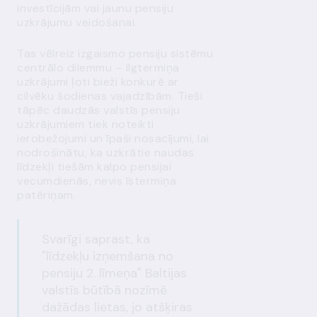
investīcijām vai jaunu pensiju
uzkrājumu veidošanai.
Tas vēlreiz izgaismo pensiju sistēmu
centrālo dilemmu – ilgtermiņa
uzkrājumi ļoti bieži konkurē ar
cilvēku šodienas vajadzībām. Tieši
tāpēc daudzās valstīs pensiju
uzkrājumiem tiek noteikti
ierobežojumi un īpaši nosacījumi, lai
nodrošinātu, ka uzkrātie naudas
līdzekļi tiešām kalpo pensijai
vecumdienās, nevis īstermiņa
patēriņam.
Svarīgi saprast, ka
"līdzekļu izņemšana no
pensiju 2. līmeņa" Baltijas
valstīs būtībā nozīmē
dažādas lietas, jo atšķiras