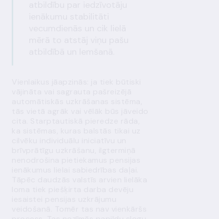
atbildību par iedzīvotāju
ienākumu stabilitāti
vecumdienās un cik lielā
mērā to atstāj viņu pašu
atbildībā un lemšanā.
Vienlaikus jāapzinās: ja tiek būtiski
vājināta vai sagrauta pašreizējā
automātiskās uzkrāšanas sistēma,
tās vietā agrāk vai vēlāk būs jāveido
cita. Starptautiskā pieredze rāda,
ka sistēmas, kuras balstās tikai uz
cilvēku individuālu iniciatīvu un
brīvprātīgu uzkrāšanu, ilgtermiņā
nenodrošina pietiekamus pensijas
ienākumus lielai sabiedrības daļai.
Tāpēc daudzās valstīs arvien lielāka
loma tiek piešķirta darba devēju
iesaistei pensijas uzkrājumu
veidošanā. Tomēr tas nav vienkāršs
process. Tas nozīmēs papildu slogu