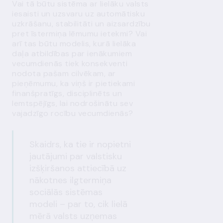
Vai tā būtu sistēma ar lielāku valsts
iesaisti un uzsvaru uz automātisku
uzkrāšanu, stabilitāti un aizsardzību
pret īstermiņa lēmumu ietekmi? Vai
arī tas būtu modelis, kurā lielāka
daļa atbildības par ienākumiem
vecumdienās tiek konsekventi
nodota pašam cilvēkam, ar
pieņēmumu, ka viņš ir pietiekami
finanšpratīgs, disciplinēts un
lemtspējīgs, lai nodrošinātu sev
vajadzīgo rocību vecumdienās?
Skaidrs, ka tie ir nopietni
jautājumi par valstisku
izšķiršanos attiecībā uz
nākotnes ilgtermiņa
sociālās sistēmas
modeli – par to, cik lielā
mērā valsts uzņemas