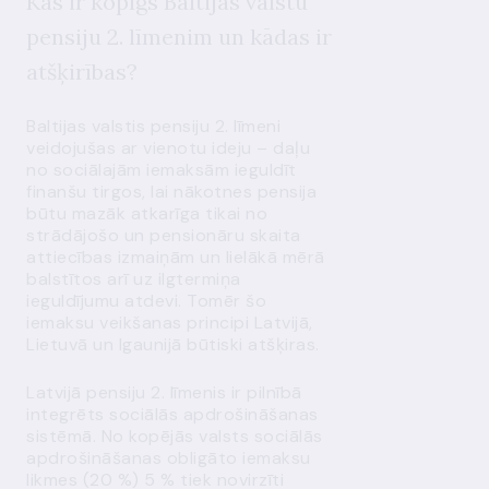
Kas ir kopīgs Baltijas valstu
pensiju 2. līmenim un kādas ir
atšķirības?
Baltijas valstis pensiju 2. līmeni
veidojušas ar vienotu ideju – daļu
no sociālajām iemaksām ieguldīt
finanšu tirgos, lai nākotnes pensija
būtu mazāk atkarīga tikai no
strādājošo un pensionāru skaita
attiecības izmaiņām un lielākā mērā
balstītos arī uz ilgtermiņa
ieguldījumu atdevi. Tomēr šo
iemaksu veikšanas principi Latvijā,
Lietuvā un Igaunijā būtiski atšķiras.
Latvijā pensiju 2. līmenis ir pilnībā
integrēts sociālās apdrošināšanas
sistēmā. No kopējās valsts sociālās
apdrošināšanas obligāto iemaksu
likmes (20 %) 5 % tiek novirzīti