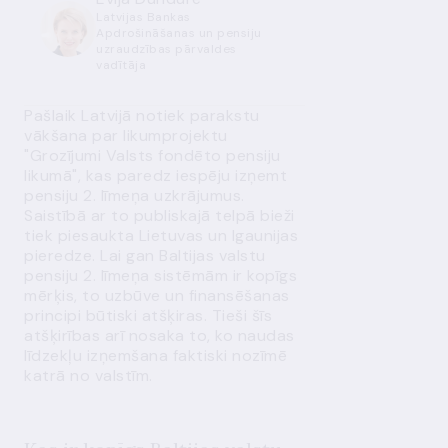
Latvijas Bankas
Apdrošināšanas un pensiju
uzraudzības pārvaldes
vadītāja
Pašlaik Latvijā notiek parakstu
vākšana par likumprojektu
"Grozījumi Valsts fondēto pensiju
likumā", kas paredz iespēju izņemt
pensiju 2. līmeņa uzkrājumus.
Saistībā ar to publiskajā telpā bieži
tiek piesaukta Lietuvas un Igaunijas
pieredze. Lai gan Baltijas valstu
pensiju 2. līmeņa sistēmām ir kopīgs
mērķis, to uzbūve un finansēšanas
principi būtiski atšķiras. Tieši šīs
atšķirības arī nosaka to, ko naudas
līdzekļu izņemšana faktiski nozīmē
katrā no valstīm.