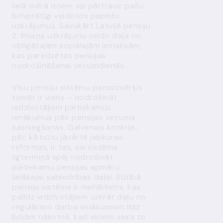
lielā mērā izņem vai pārtrauc pašu
brīvprātīgi veidotos papildu
uzkrājumus. Savukārt Latvijā pensiju
2. līmeņa uzkrājumu veido daļa no
obligātajām sociālajām iemaksām,
kas paredzētas pensijas
nodrošināšanai vecumdienās.
Visu pensiju sistēmu pamatmērķis
tomēr ir viens – nodrošināt
iedzīvotājiem pietiekamus
ienākumus pēc pensijas vecuma
sasniegšanas. Galvenais kritērijs,
pēc kā būtu jāvērtē jebkuras
reformas, ir tas, vai sistēma
ilgtermiņā spēj nodrošināt
pietiekamu pensijas apmēru
lielākajai sabiedrības daļai. Būtībā
pensiju sistēma ir mehānisms, kas
palīdz iedzīvotājiem uzkrāt daļu no
regulāriem darba ienākumiem līdz
brīdim nākotnē, kad viņiem vairs to