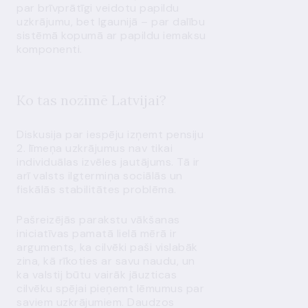
par brīvprātīgi veidotu papildu
uzkrājumu, bet Igaunijā – par dalību
sistēmā kopumā ar papildu iemaksu
komponenti.
Ko tas nozīmē Latvijai?
Diskusija par iespēju izņemt pensiju
2. līmeņa uzkrājumus nav tikai
individuālas izvēles jautājums. Tā ir
arī valsts ilgtermiņa sociālās un
fiskālās stabilitātes problēma.
Pašreizējās parakstu vākšanas
iniciatīvas pamatā lielā mērā ir
arguments, ka cilvēki paši vislabāk
zina, kā rīkoties ar savu naudu, un
ka valstij būtu vairāk jāuzticas
cilvēku spējai pieņemt lēmumus par
saviem uzkrājumiem. Daudzos