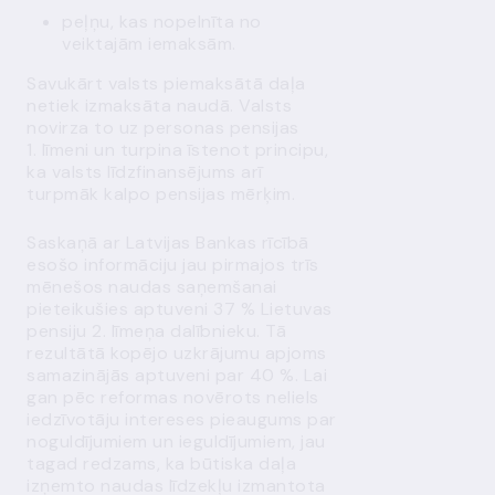
peļņu, kas nopelnīta no
veiktajām iemaksām.
Savukārt valsts piemaksātā daļa
netiek izmaksāta naudā. Valsts
novirza to uz personas pensijas
1. līmeni un turpina īstenot principu,
ka valsts līdzfinansējums arī
turpmāk kalpo pensijas mērķim.
Saskaņā ar Latvijas Bankas rīcībā
esošo informāciju jau pirmajos trīs
mēnešos naudas saņemšanai
pieteikušies aptuveni 37 % Lietuvas
pensiju 2. līmeņa dalībnieku. Tā
rezultātā kopējo uzkrājumu apjoms
samazinājās aptuveni par 40 %. Lai
gan pēc reformas novērots neliels
iedzīvotāju intereses pieaugums par
noguldījumiem un ieguldījumiem, jau
tagad redzams, ka būtiska daļa
izņemto naudas līdzekļu izmantota