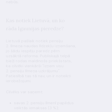
nebūs.
Kas notiek Lietuvā, un ko
rāda Igaunijas pieredze?
Lietuvā pašlaik notiek pensiju
2. līmeņa naudas līdzekļu izņemšana,
jo šādu iespēju paredz pērn
uzsāktā reforma. Publiskajā telpā
bieži rodas maldinošs priekšstats,
ka cilvēki vienkārši "izņem visu
2. pensiju līmeņa uzkrājumu".
Patiesībā tas tā nav, un ir noteikti
ierobežojumi.
Cilvēks var saņemt:
savas 2. pensiju līmenī papildus
veiktās iemaksas (3 %);