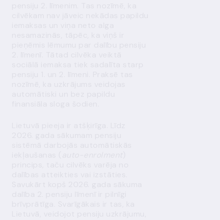
pensiju 2. līmenim. Tas nozīmē, ka
cilvēkam nav jāveic nekādas papildu
iemaksas un viņa neto alga
nesamazinās, tāpēc, ka viņš ir
pieņēmis lēmumu par dalību pensiju
2. līmenī. Tātad cilvēka veiktā
sociālā iemaksa tiek sadalīta starp
pensiju 1. un 2. līmeni. Praksē tas
nozīmē, ka uzkrājums veidojas
automātiski un bez papildu
finansiāla sloga šodien.
Lietuvā pieeja ir atšķirīga. Līdz
2026. gada sākumam pensiju
sistēmā darbojās automātiskās
iekļaušanas (
auto-enrolment
)
princips, taču cilvēks varēja no
dalības atteikties vai izstāties.
Savukārt kopš 2026. gada sākuma
dalība 2. pensiju līmenī ir pilnīgi
brīvprātīga. Svarīgākais ir tas, ka
Lietuvā, veidojot pensiju uzkrājumu,