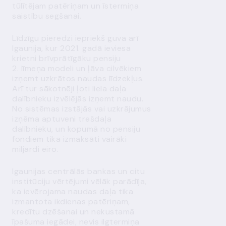
tūlītējam patēriņam un īstermiņa
saistību segšanai.
Līdzīgu pieredzi iepriekš guva arī
Igaunija, kur 2021. gadā ieviesa
krietni brīvprātīgāku pensiju
2. līmeņa modeli un ļāva cilvēkiem
izņemt uzkrātos naudas līdzekļus.
Arī tur sākotnēji ļoti liela daļa
dalībnieku izvēlējās izņemt naudu.
No sistēmas izstājās vai uzkrājumus
izņēma aptuveni trešdaļa
dalībnieku, un kopumā no pensiju
fondiem tika izmaksāti vairāki
miljardi eiro.
Igaunijas centrālās bankas un citu
institūciju vērtējumi vēlāk parādīja,
ka ievērojama naudas daļa tika
izmantota ikdienas patēriņam,
kredītu dzēšanai un nekustamā
īpašuma iegādei, nevis ilgtermiņa