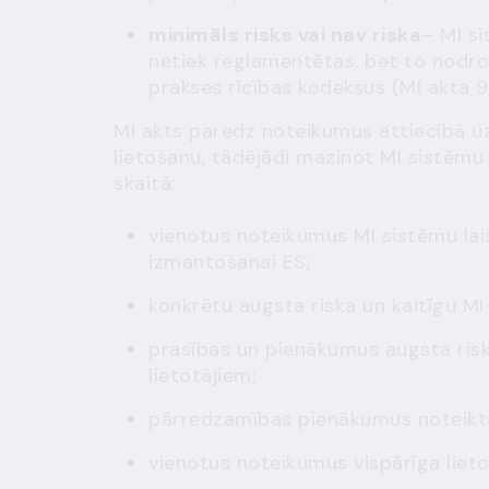
minimāls risks vai nav riska
– MI si
netiek reglamentētas, bet to nodroši
prakses rīcības kodeksus (
MI akta 9
MI akts paredz noteikumus attiecībā uz 
lietošanu, tādējādi mazinot MI sistēmu
skaitā:
vienotus noteikumus MI sistēmu laiš
izmantošanai ES;
konkrētu augsta riska un kaitīgu MI
prasības un pienākumus augsta risk
lietotājiem;
pārredzamības pienākumus noteikt
vienotus noteikumus vispārīga liet