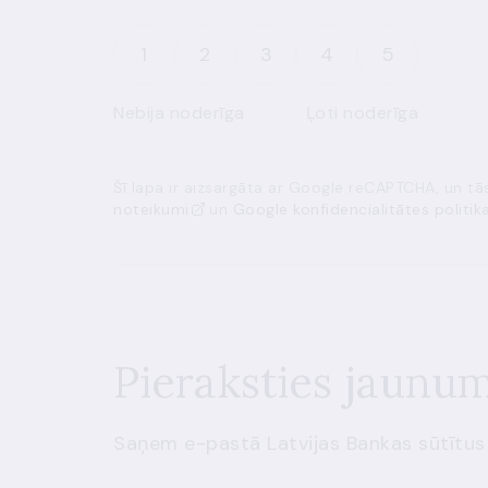
1
2
3
4
5
Nebija noderīga
Ļoti noderīga
Šī lapa ir aizsargāta ar Google reCAPTCHA, un t
noteikumi
un
Google konfidencialitātes politik
Pieraksties jaunu
Saņem e-pastā Latvijas Bankas sūtītus