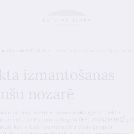
un kiberriski
Mākslīgā intelekta izmantošanas regulējums finan
ekta izmantošanas
anšu nozarē
aulē pirmais visaptverošais mākslīgā intelekta
arlamenta un Padomes Regula (ES) 2024/1689
je
kts), kas ir tieši piemērojams visās Eiropas