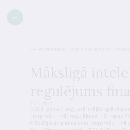
Sākums
Darbības jomas
Uzraudzība
IKT drošība 
Mākslīgā intel
regulējums fin
20.10.2025.
2024. gada 1. augustā stājās spēkā pas
(turpmāk – MI) regulējums –
Eiropas P
Mākslīgā intelekta akts (turpmāk – MI a