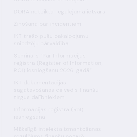
DORA noteiktā regulējuma ietvars
Ziņošana par incidentiem
IKT trešo pušu pakalpojumu
sniedzēju pārvaldība
Seminārs “Par Informācijas
reģistra (Register of Information,
ROI) iesniegšanu 2026. gadā”
IKT dokumentācijas
sagatavošanas ceļvedis finanšu
tirgus dalībniekiem
Informācijas reģistra (RoI)
iesniegšana
Mākslīgā intelekta izmantošanas
regulējums finanšu nozarē