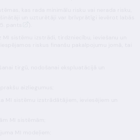
stēmas, kas rada minimālu risku vai nerada risku,
nātāji un uzturētāji var brīvprātīgi ievērot labās
5. pants
).
MI sistēmu izstrādi, tirdzniecību, ieviešanu un
 iespējamos riskus finanšu pakalpojumu jomā, tai
anai tirgū, nodošanai ekspluatācijā un
 prakšu aizliegumus;
a MI sistēmu izstrādātājiem, ieviesējiem un
ām MI sistēmām;
ojuma MI modeļiem;