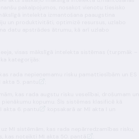
. MI akts saskaņo mākslīgā intelekta izmantošanas
inanšu pakalpojumos, nosakot vienotu tiesisko
mākslīgā intelekta izmantošana paaugstina
 un produktivitāti, optimizē resursus, uzlabo
elina datu apstrādes ātrumu, kā arī uzlabo
pieeja, visas mākslīgā intelekta sistēmas (turpmāk –
ka kategorijās:
 kas rada nepieņemamu risku pamattiesībām un ES
I akta 5. pantu
;
ēmām, kas rada augstu risku veselībai, drošumam un
pienākumu kopumu. Šīs sistēmas klasificē kā
I akta 6. pantu
kopsakarā ar MI akta I un
ā uz MI sistēmām, kas rada nepārredzamības risku,
, kas noteikti
MI akta 50. pantā
;