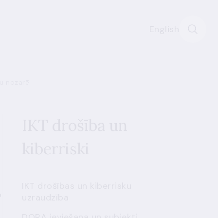
English
šu nozarē
IKT drošība un
kiberriski
IKT drošības un kiberrisku
b
uzraudzība
DORA ieviešana un subjekti