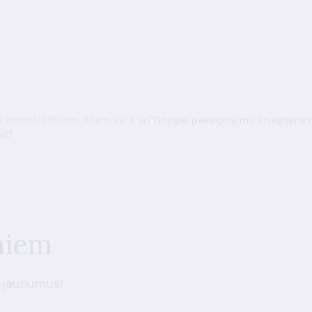
ās apmeklētājiem jāņem vērā arī
Google pakalpojumu sniegšanas
a
miem
 jaunumus!