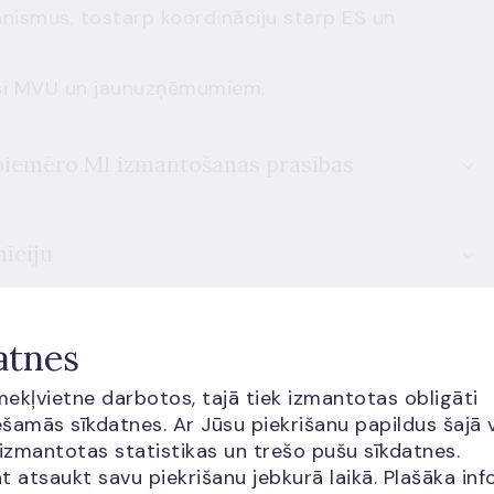
ānismus, tostarp koordināciju starp ES un
aši MVU un jaunuzņēmumiem.
m piemēro MI izmantošanas prasības
īciju
ā intelekta praksi
atnes
īmekļvietne darbotos, tajā tiek izmantotas obligāti
šamās sīkdatnes. Ar Jūsu piekrišanu papildus šajā 
ācijas piemēri finanšu nozarē
 izmantotas statistikas un trešo pušu sīkdatnes.
t atsaukt savu piekrišanu jebkurā laikā. Plašāka inf