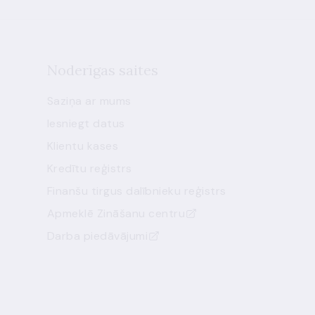
Noderīgas saites
Saziņa ar mums
Iesniegt datus
Klientu kases
Kredītu reģistrs
Finanšu tirgus dalībnieku reģistrs
Apmeklē Zināšanu centru
Darba piedāvājumi