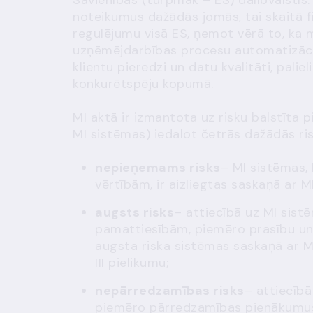
Savienības (turpmāk – ES) dalībvalstīs
noteikumus dažādās jomās, tai skaitā f
regulējumu visā ES, ņemot vērā to, ka 
uzņēmējdarbības procesu automatizāciju
klientu pieredzi un datu kvalitāti, pali
konkurētspēju kopumā.
MI aktā ir izmantota uz risku balstīta 
MI sistēmas) iedalot četrās dažādās ris
nepieņemams risks
– MI sistēmas,
vērtībām, ir aizliegtas saskaņā ar
M
augsts risks
– attiecībā uz MI sist
pamattiesībām, piemēro prasību un 
augsta riska sistēmas saskaņā ar
M
III pielikumu;
nepārredzamības risks
– attiecīb
piemēro pārredzamības pienākumus