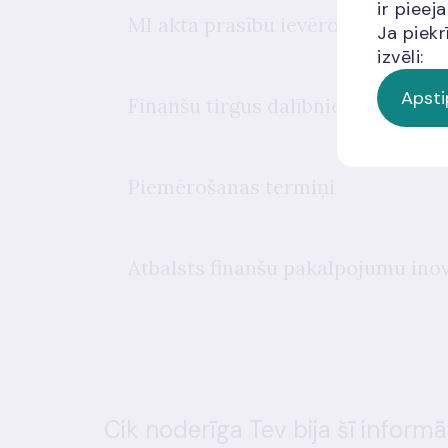
ir piee
MI akta prasību ievērošanas uzra
Ja piekr
izvēli:
Apsti
Finanšu tirgus dalībnieku pienāk
Piemērošanas termiņi
Atbalsts finanšu pakalpojumu ino
Cik noderīga Tev bija šī informā