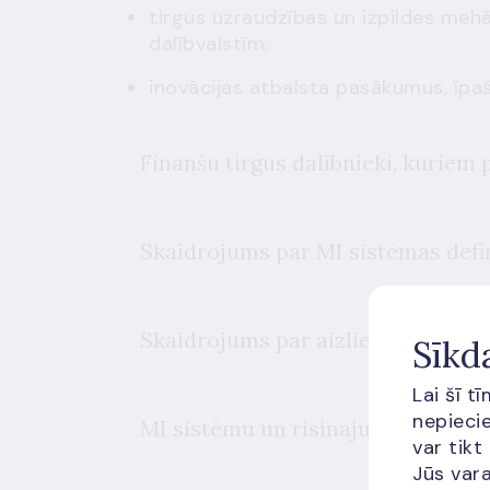
tirgus uzraudzības un izpildes meh
dalībvalstīm;
inovācijas atbalsta pasākumus, īp
Finanšu tirgus dalībnieki, kurie
Skaidrojums par MI sistēmas defin
Skaidrojums par aizliegtu mākslīg
Sīkd
Lai šī t
nepiecie
MI sistēmu un risinājumu klasifik
var tikt
Jūs vara