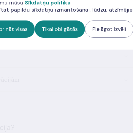
jama mūsu
Sīkdatņu politika
udzība finanšu pakalpojumu jomā
ītat papildu sīkdatņu izmantošanai, lūdzu, atzīmēji
prināt visas
Tikai obligātās
Pielāgot izvēli
umi
vācijām
cija?