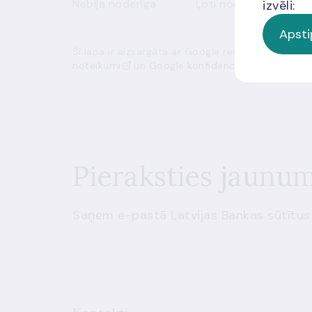
Nebija noderīga
Ļoti noderīga
izvēli:
Apsti
Šī lapa ir aizsargāta ar Google reCAPTCHA, un t
noteikumi
un
Google konfidencialitātes politik
Pieraksties jaunu
Saņem e-pastā Latvijas Bankas sūtītus