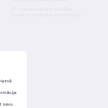
IKT riska pārvaldība mākslīgā
intelekta risinājumu izmantošanā
vietnē
ormācija
et savu