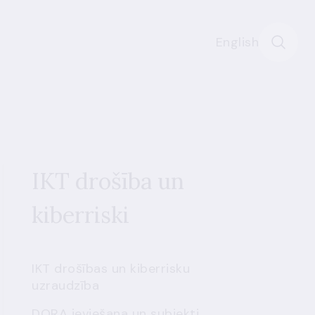
English
IKT drošība un
kiberriski
IKT drošības un kiberrisku
uzraudzība
DORA ieviešana un subjekti