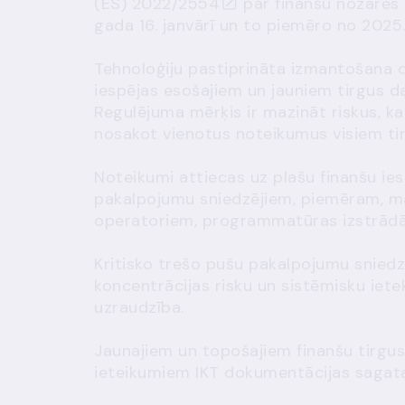
(ES) 2022/2554
par finanšu nozares 
gada 16. janvārī un to piemēro no 2025.
Tehnoloģiju pastiprināta izmantošana di
iespējas esošajiem un jauniem tirgus da
Regulējuma mērķis ir mazināt riskus, kas
nosakot vienotus noteikumus visiem tir
Noteikumi attiecas uz plašu finanšu ies
pakalpojumu sniedzējiem, piemēram, m
operatoriem, programmatūras izstrādāt
Kritisko trešo pušu pakalpojumu snied
koncentrācijas risku un sistēmisku iete
uzraudzība.
Jaunajiem un topošajiem finanšu tirgu
ieteikumiem IKT dokumentācijas sagat