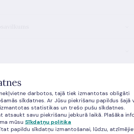
psavilkums
atnes
īmekļvietne darbotos, tajā tiek izmantotas obligāti
cija?
šamās sīkdatnes. Ar Jūsu piekrišanu papildus šajā 
 izmantotas statistikas un trešo pušu sīkdatnes.
t atsaukt savu piekrišanu jebkurā laikā. Plašāka inf
jama mūsu
Sīkdatņu politika
ītat papildu sīkdatņu izmantošanai, lūdzu, atzīmēji