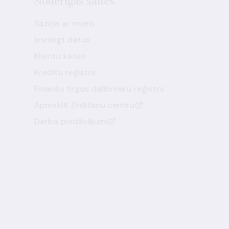
Noderīgas saites
Saziņa ar mums
Iesniegt datus
Klientu kases
Kredītu reģistrs
Finanšu tirgus dalībnieku reģistrs
Apmeklē Zināšanu centru
Darba piedāvājumi