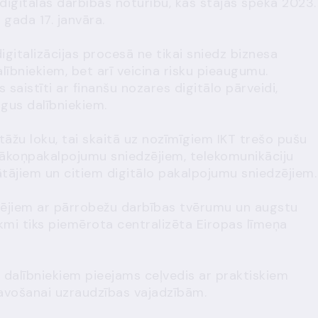
digitālās darbības noturību, kas stājās spēkā 2023.
 gada 17. janvāra.
gitalizācijas procesā ne tikai sniedz biznesa
lībniekiem, bet arī veicina risku pieaugumu.
 saistīti ar finanšu nozares digitālo pārveidi,
gus dalībniekiem.
tāžu loku, tai skaitā uz nozīmīgiem IKT trešo pušu
ākoņpakalpojumu sniedzējiem, telekomunikāciju
ājiem un citiem digitālo pakalpojumu sniedzējiem.
zējiem ar pārrobežu darbības tvērumu un augstu
kmi tiks piemērota centralizēta Eiropas līmeņa
s dalībniekiem pieejams
ceļvedis ar praktiskiem
avošanai uzraudzības vajadzībām
.