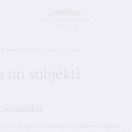
un kiberriski
DORA ieviešana un subjekti
 un subjekti
ciešamība
e Act
ir Eiropas Parlamenta un Padomes
Regula