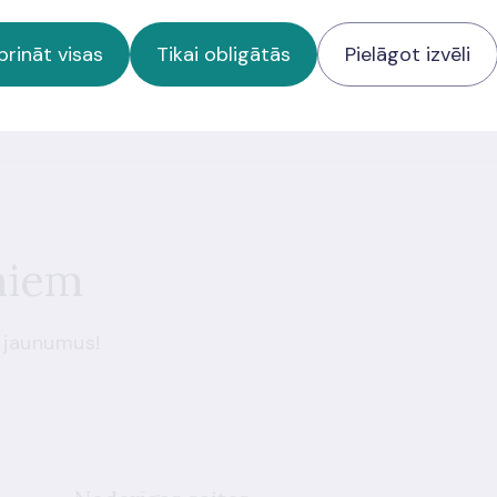
prināt visas
Tikai obligātās
Pielāgot izvēli
ās apmeklētājiem jāņem vērā arī
Google pakalpojumu sniegšanas
a
miem
 jaunumus!