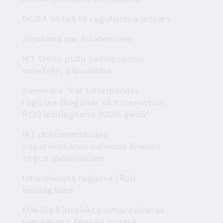
DORA noteiktā regulējuma ietvars
Ziņošana par incidentiem
IKT trešo pušu pakalpojumu
sniedzēju pārvaldība
Seminārs “Par Informācijas
reģistra (Register of Information,
ROI) iesniegšanu 2026. gadā”
IKT dokumentācijas
sagatavošanas ceļvedis finanšu
tirgus dalībniekiem
Informācijas reģistra (RoI)
iesniegšana
Mākslīgā intelekta izmantošanas
regulējums finanšu nozarē