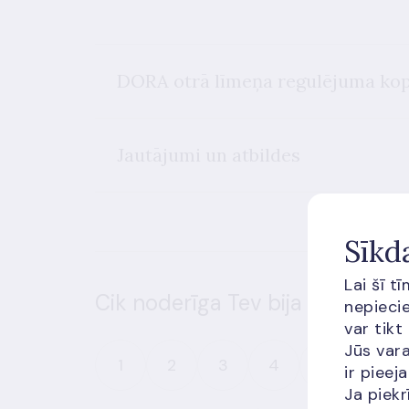
DORA otrā līmeņa regulējuma ko
Jautājumi un atbildes
Sīkd
Lai šī t
Cik noderīga Tev bija šī informā
nepiecie
var tikt
Jūs vara
1
2
3
4
5
ir piee
Ja piekr