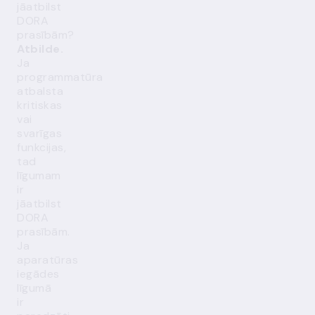
jāatbilst
DORA
prasībām?
Atbilde.
Ja
programmatūra
atbalsta
kritiskas
vai
svarīgas
funkcijas,
tad
līgumam
ir
jāatbilst
DORA
prasībām.
Ja
aparatūras
iegādes
līgumā
ir