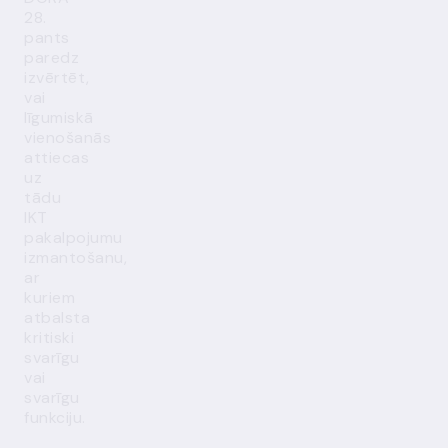
28.
pants
paredz
izvērtēt,
vai
līgumiskā
vienošanās
attiecas
uz
tādu
IKT
pakalpojumu
izmantošanu,
ar
kuriem
atbalsta
kritiski
svarīgu
vai
svarīgu
funkciju.