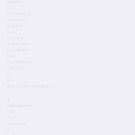
sniedz
FAS
sistēma
,
savukārt,
atbildi
par
satura
atbilstību
prasībām
var
noskaidrot,
rakstot
uz
e-
pastu
dora@bank.lv
.
2.
jautājums.
Vai
DORA
tvērumā
ir