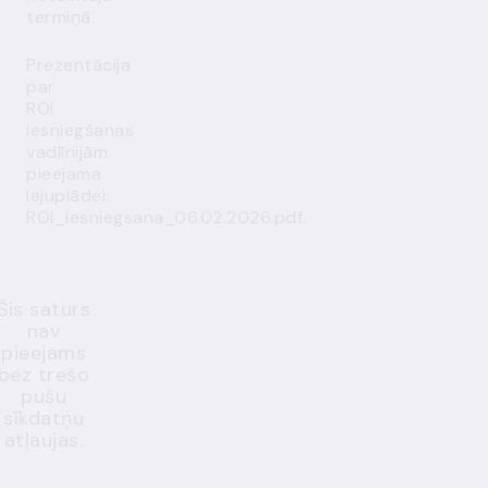
termiņā.
Prezentācija
par
ROI
iesniegšanas
vadlīnijām
pieejama
lejuplādei:
ROI_iesniegsana_06.02.2026.pdf
.
Šis saturs
nav
pieejams
bez trešo
pušu
sīkdatņu
atļaujas.