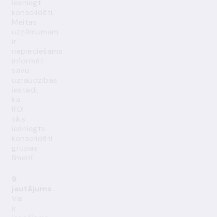
iesniegt
konsolidēti.
Meitas
uzņēmumam
ir
nepieciešams
informēt
savu
uzraudzības
iestādi,
ka
ROI
tiks
iesniegts
konsolidēti
grupas
līmenī.
9.
jautājums.
Vai
ir