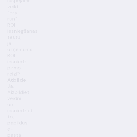
iespējams
veikt
“dry
run”
ROI
iesniegšanas
testu,
ja
uzņēmums
ROI
iesniedz
pirmo
reizi?
Atbilde.
Jā.
Aizpildiet
veidni
un
iesniedziet
to,
papildus
e-
pastā