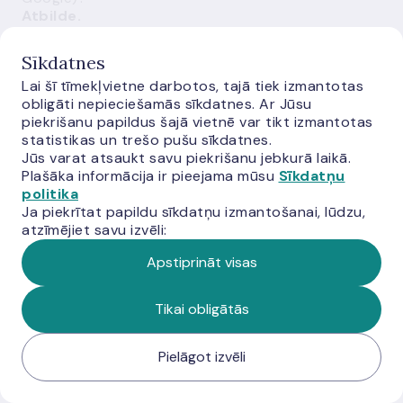
Atbilde.
Jā.
ROI
Sīkdatnes
jāiekļauj
Lai šī tīmekļvietne darbotos, tajā tiek izmantotas
arī
obligāti nepieciešamās sīkdatnes. Ar Jūsu
ESA
piekrišanu papildus šajā vietnē var tikt izmantotas
uzraudzītie
statistikas un trešo pušu sīkdatnes.
pakalpojumu
Jūs varat atsaukt savu piekrišanu jebkurā laikā.
sniedzēji,
Plašāka informācija ir pieejama mūsu
Sīkdatņu
lai
politika
varētu
Ja piekrītat papildu sīkdatņu izmantošanai, lūdzu,
novērtēt
atzīmējiet savu izvēli:
koncentrācijas
risku,
Apstiprināt visas
kā
arī
citi
Tikai obligātās
liela
mēroga
Pielāgot izvēli
pakalpojumu
sniedzēji.
Ja