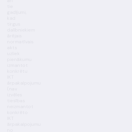
arī
tie
gadījumi,
kad
tirgus
dalībniekiem
ārējais
normatīvais
akts
uzliek
pienākumu
izmantot
konkrētu
IKT
ārpakalpojumu
(nav
izvēles
tiesības
neizmantot
konkrēto
IKT
ārpakalpojumu
no