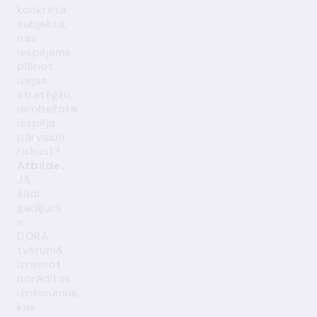
konkrēta
subjekta,
nav
iespējams
plānot
izejas
stratēģiju,
ierobežota
iespēja
pārvaldīt
riskus)?
Atbilde.
Jā,
šādi
gadījumi
ir
DORA
tvērumā,
izņemot
norādītos
izņēmumus,
kas