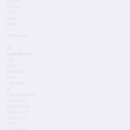
gada
veidni.
TOC
lapā
dati
ir
jāatjauno.
11.
jautājums.
Vai
ROI
jāiekļauj
liela
mēroga
IKT
pakalpojumu
sniedzēji
(piemēram,
Microsoft,
Amazon
AWS,
Google)?