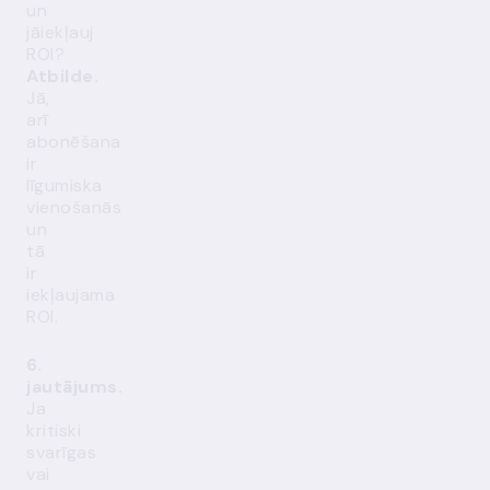
un
jāiekļauj
ROI?
Atbilde.
Jā,
arī
abonēšana
ir
līgumiska
vienošanās
un
tā
ir
iekļaujama
ROI.
6.
jautājums.
Ja
kritiski
svarīgas
vai