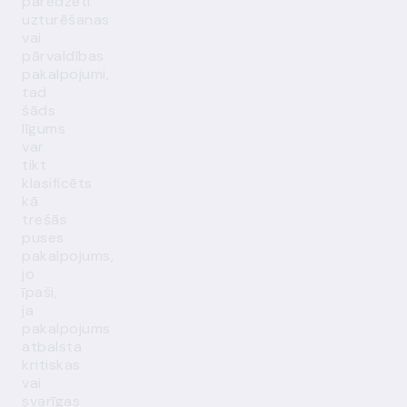
paredzēti
uzturēšanas
vai
pārvaldības
pakalpojumi,
tad
šāds
līgums
var
tikt
klasificēts
kā
trešās
puses
pakalpojums,
jo
īpaši,
ja
pakalpojums
atbalsta
kritiskas
vai
svarīgas