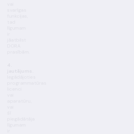
vai
svarīgas
funkcijas,
tad
līgumam
ir
jāatbilst
DORA
prasībām.
4.
jautājums.
Iegādājoties
programmatūras
licenci
vai
aparatūru,
vai
šī
piegādātāja
līgumam
ir