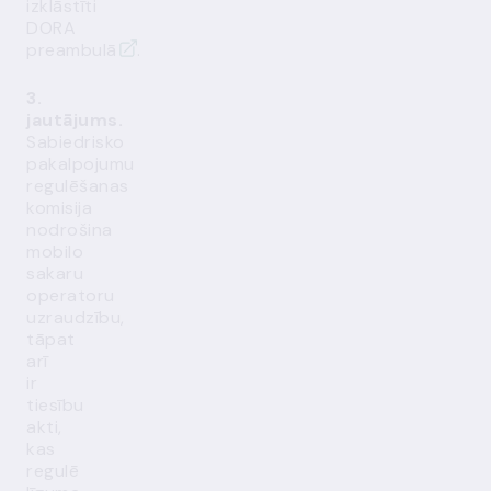
izklāstīti
DORA
preambulā
.
3.
jautājums.
Sabiedrisko
pakalpojumu
regulēšanas
komisija
nodrošina
mobilo
sakaru
operatoru
uzraudzību,
tāpat
arī
ir
tiesību
akti,
kas
regulē