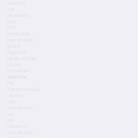
valodā).
Vai
iestādēm,
kas
ROI
iesniedza
iepriekšējā
gadā,
reģistrs
jāpārstrādā
jaunā
formātā?
Atbilde.
Nē.
Taksonomijas
versija
nav
mainījusies,
un
var
izmantot
iepriekšējā