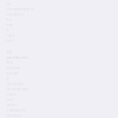
uz
dora@bank.lv
norādot,
ka
tas
ir
“dry
run”.
10.
jautājums.
ROI
veidnē
vizuāli
ir
izmaiņas
(piemēram,
vairs
nav
lauku
tulkojumu
latviešu