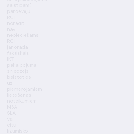
saistībām),
pārdevēju
ROI
norādīt
nav
nepieciešams.
ROI
jānorāda
faktiskais
IKT
pakalpojuma
sniedzējs,
balstoties
uz
piemērojamiem
lietošanas
noteikumiem,
MSA,
SLA
vai
citu
līgumisko