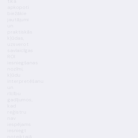
tika
apkopoti
biežākie
jautājumi
un
praktiskās
kļūdas,
uzsverot
savlaicīgas
ROI
iesniegšanas
nozīmi,
kļūdu
interpretēšanu
un
rīcību
gadījumos,
kad
reģistru
nav
iespējams
iesniegt
noteiktajā