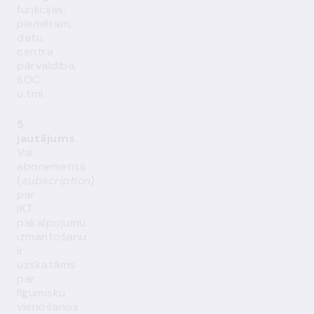
funkcijas,
piemēram,
datu
centra
pārvaldība,
SOC
u.tml.
5.
jautājums.
Vai
abonements
(
subscription
)
par
IKT
pakalpojumu
izmantošanu
ir
uzskatāms
par
līgumisku
vienošanos