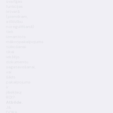
svarīgas
funkcijas
ietvarā
(piemēram,
atlīdzību
noregulēšanā)
tiek
izmantots
mākoņpakalpojums
tulkošanai
tikai
iekšējo
dokumentu
sagatavošanai,
vai
šāds
pakalpojums
ir
jāiekļauj
ROI?
Atbilde.
Jā.
DORA