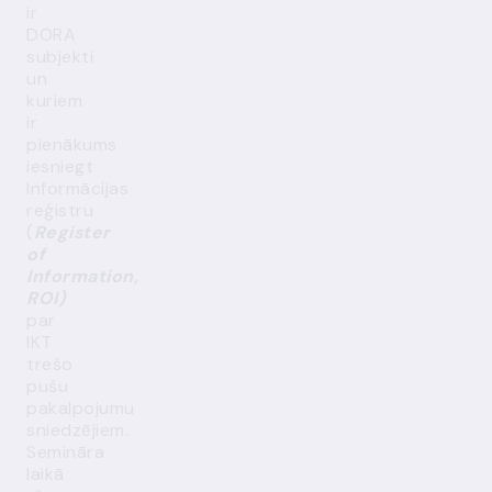
ir
DORA
subjekti
un
kuriem
ir
pienākums
iesniegt
Informācijas
reģistru
(
Register
of
Information,
ROI)
par
IKT
trešo
pušu
pakalpojumu
sniedzējiem.
Semināra
laikā