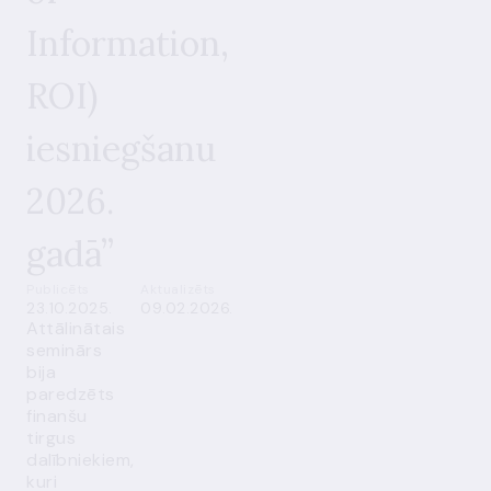
Information,
ROI)
iesniegšanu
2026.
gadā”
Publicēts
Aktualizēts
23.10.2025.
09.02.2026.
Attālinātais
seminārs
bija
paredzēts
finanšu
tirgus
dalībniekiem,
kuri