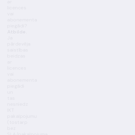
ar
licences
vai
abonementa
piegādi?
Atbilde.
Ja
pārdevēja
saistības
beidzas
ar
licences
vai
abonementa
piegādi
un
tas
nesniedz
IKT
pakalpojumu
(tostarp
bez
SLA/pakalpojuma