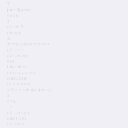
7.
jautājums.
Kāda
ir
pareizā
pieeja,
ja
licenci/abonementu
pārdod
pārdevējs,
bet
faktiskais
pakalpojuma
sniedzējs
(piemēram,
mākoņpakalpojums)
ir
cits,
un
pārdevēja
saistības
beidzas