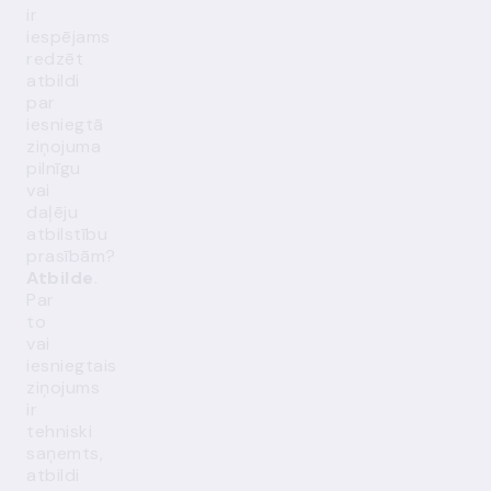
ir
iespējams
redzēt
atbildi
par
iesniegtā
ziņojuma
pilnīgu
vai
daļēju
atbilstību
prasībām?
Atbilde
.
Par
to
vai
iesniegtais
ziņojums
ir
tehniski
saņemts,
atbildi