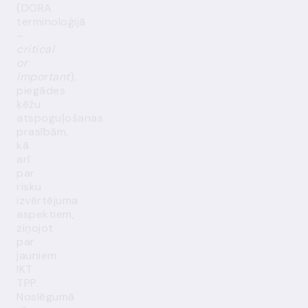
(DORA
terminoloģijā
–
critical
or
important
),
piegādes
ķēžu
atspoguļošanas
prasībām,
kā
arī
par
risku
izvērtējuma
aspektiem,
ziņojot
par
jauniem
IKT
TPP.
Noslēgumā