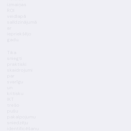
izmaiņas
ROI
veidlapā
salīdzinājumā
ar
iepriekšējo
gadu.
Tika
sniegti
praktiski
skaidrojumi
par
svarīgu
un
kritisku
IKT
trešo
pušu
pakalpojumu
sniedzēju
identificēšanu