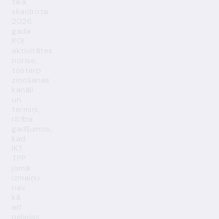
tika
skaidrota
2026.
gada
ROI
aktivitātes
norise,
tostarp
ziņošanas
kanāli
un
termiņi,
rīcība
gadījumos,
kad
IKT
TPP
jomā
izmaiņu
nav,
kā
arī
nelielas