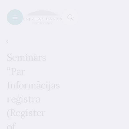
IKT drošība un kiberriski
Seminārs
“Par
Informācijas
reģistra
(Register
of