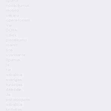
līguma
nosacījumus
mobilo
sakaru
operatoriem.
Vai
DORA
uzliek
pienākumu
mainīt
šos
standarta
līgumus,
ja
tie
atbalsta
svarīgas
funkcijas
Atbilde.
Ja
pakalpojums
atbalsta
kritiskas