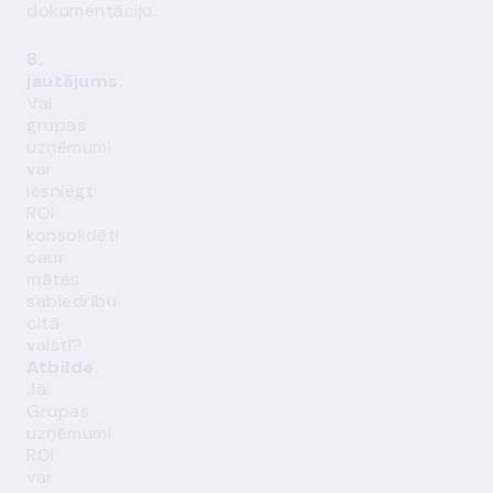
dokumentāciju.
8.
jautājums.
Vai
grupas
uzņēmumi
var
iesniegt
ROI
konsolidēti
caur
mātes
sabiedrību
citā
valstī?
Atbilde.
Jā.
Grupas
uzņēmumi
ROI
var