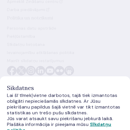
Apmeklē Zināšanu centru
Darba piedāvājumi
Politika un noteikumi
Personas datu apstrāde
Piekļūstamība
Sīkdatņu lietošana
Ievainojamību atklāšanas politika
Mainīt sīkdatņu iestatījumus
Sīkdatnes
Lai šī tīmekļvietne darbotos, tajā tiek izmantotas
obligāti nepieciešamās sīkdatnes. Ar Jūsu
E-monetas.lv
piekrišanu papildus šajā vietnē var tikt izmantotas
statistikas un trešo pušu sīkdatnes.
Jūs varat atsaukt savu piekrišanu jebkurā laikā.
Plašāka informācija ir pieejama mūsu
Sīkdatņu