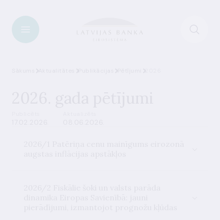
Sākums
Aktualitātes
Publikācijas
Pētījumi
2026
2026. gada pētījumi
Publicēts
Aktualizēts
17.02.2026.
08.06.2026.
2026/1 Patēriņa cenu mainīgums eirozonā
augstas inflācijas apstākļos
2026/2 Fiskālie šoki un valsts parāda
dinamika Eiropas Savienībā: jauni
pierādījumi, izmantojot prognožu kļūdas