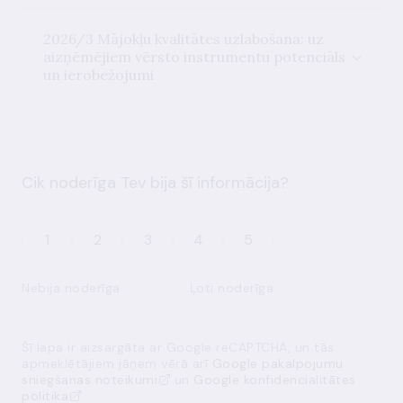
2026/3 Mājokļu kvalitātes uzlabošana: uz
aizņēmējiem vērsto instrumentu potenciāls
un ierobežojumi
Cik noderīga Tev bija šī informācija?
1
2
3
4
5
Nebija noderīga
Ļoti noderīga
Šī lapa ir aizsargāta ar Google reCAPTCHA, un tās
apmeklētājiem jāņem vērā arī
Google pakalpojumu
sniegšanas noteikumi
un
Google konfidencialitātes
politika