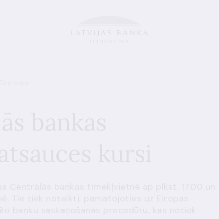
Eiro kursi
lās bankas
 atsauces kursi
as Centrālās bankas tīmekļvietnē
ap plkst. 17.00 un
ē. Tie tiek noteikti, pamatojoties uz Eiropas
ālo banku saskaņošanas procedūru, kas notiek