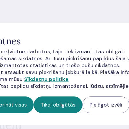
atnes
īmekļvietne darbotos, tajā tiek izmantotas obligāti
šamās sīkdatnes. Ar Jūsu piekrišanu papildus šajā 
 izmantotas statistikas un trešo pušu sīkdatnes.
t atsaukt savu piekrišanu jebkurā laikā. Plašāka inf
jama mūsu
Sīkdatņu politika
ītat papildu sīkdatņu izmantošanai, lūdzu, atzīmēji
prināt visas
Tikai obligātās
Pielāgot izvēli
miem