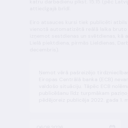
katru darbadienu plkst. 15.15 (pēc Latvi
attiecīgajā brīdī.
Eiro atsauces kursi tiek publicēti atbi
vienotā automatizētā reālā laika bruto 
izņemot sestdienas un svētdienas, kā ar
Lielā piektdiena, pirmās Lieldienas, Darb
decembris).
Ņemot vērā pašreizējo tirdzniecības
Eiropas Centrālā banka (ECB) nevar
valdošo situāciju. Tāpēc ECB nolēma
publicēšanu līdz turpmākam paziņ
pēdējoreiz publicēja 2022. gada 1. 