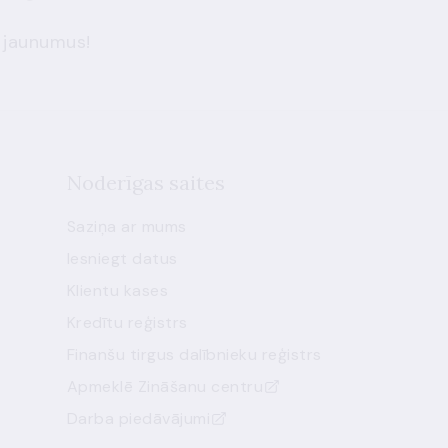
 jaunumus!
Noderīgas saites
Saziņa ar mums
Iesniegt datus
Klientu kases
Kredītu reģistrs
Finanšu tirgus dalībnieku reģistrs
Apmeklē Zināšanu centru
Darba piedāvājumi