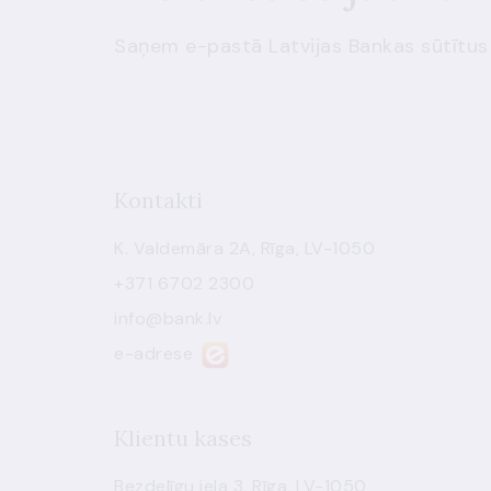
Saņem e-pastā Latvijas Bankas sūtītus
Kontakti
K. Valdemāra 2A, Rīga, LV-1050
+371 6702 2300
info@bank.lv
e-adrese
Klientu kases
Bezdelīgu iela 3, Rīga, LV-1050