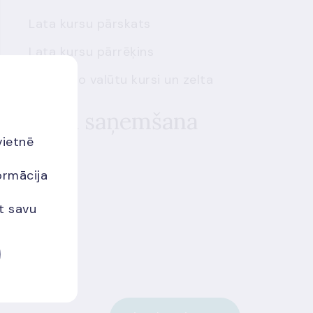
Lata kursu pārskats
Lata kursu pārrēķins
Nekotēto valūtu kursi un zelta
cena
Datu saņemšana
vietnē
XML
ormācija
CSV
et savu
RSS