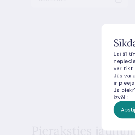
Sīkd
Lai šī t
nepiecie
var tikt
Jūs vara
ir piee
Ja piekr
izvēli:
Apsti
Pieraksties jaunu