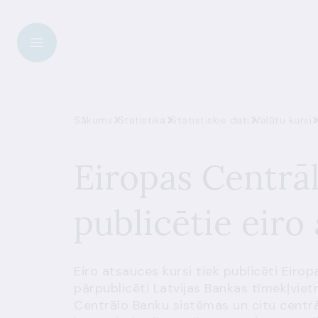
Sākums
Statistika
Statistiskie dati
Valūtu kursi
Eiropas Centrā
publicētie eiro
Eiro atsauces kursi tiek publicēti
Eirop
pārpublicēti Latvijas Bankas tīmekļvietn
Centrālo Banku sistēmas un citu centr