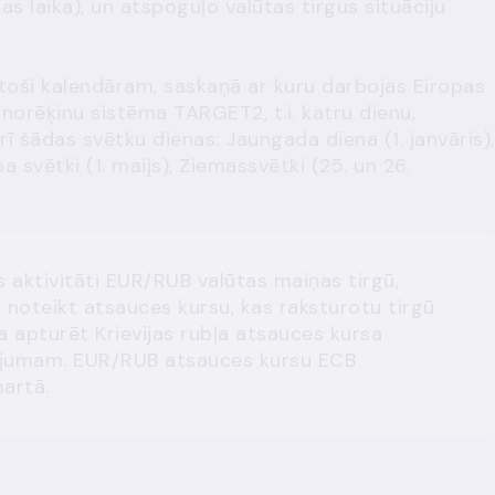
jas laika), un atspoguļo valūtas tirgus situāciju
lstoši kalendāram, saskaņā ar kuru darbojas Eiropas
norēķinu sistēma TARGET2, t.i. katru dienu,
ī šādas svētku dienas: Jaungada diena (1. janvāris),
a svētki (1. maijs), Ziemassvētki (25. un 26.
 aktivitāti EUR/RUB valūtas maiņas tirgū,
 noteikt atsauces kursu, kas raksturotu tirgū
 apturēt Krievijas rubļa atsauces kursa
ojumam. EUR/RUB atsauces kursu ECB
martā.