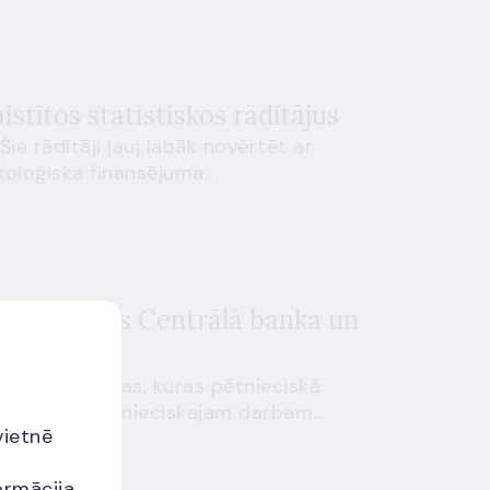
stītos statistiskos rādītājus
ie rādītāji ļauj labāk novērtēt ar
oloģiska finansējuma...
edz Eiropas Centrālā banka un
entrālās bankas, kuras pētnieciskā
di. Datus pētnieciskajam darbam...
vietnē
ormācija