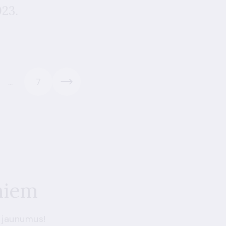
023.
...
7
miem
 jaunumus!