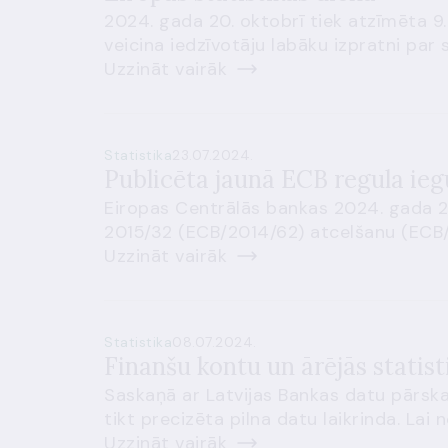
2024. gada 20. oktobrī tiek atzīmēta 9. 
veicina iedzīvotāju labāku izpratni par 
Uzzināt vairāk
Statistika
23.07.2024.
Publicēta jaunā ECB regula ieg
Eiropas Centrālās bankas 2024. gada 27
2015/32 (ECB/2014/62) atcelšanu (ECB/20
Uzzināt vairāk
Statistika
08.07.2024.
Finanšu kontu un ārējās statist
Saskaņā ar Latvijas Bankas datu pārskat
tikt precizēta pilna datu laikrinda. La
Uzzināt vairāk