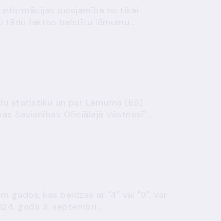
 informācijas pieejamība ne tikai
u tādu faktos balstītu lēmumu...
ndu statistiku un par Lēmuma (ES)
 Savienības Oficiālajā Vēstnesī"....
m gados, kas beidzas ar "4" vai "9", var
024. gada 3. septembrī...