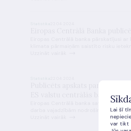
Statistika
22.04.2024.
Eiropas Centrālā Banka publicēj
Eiropas Centrālā banka pārskatījusi ar k
klimata pārmaiņām saistīto risku ietekm
Uzzināt vairāk
Statistika
22.04.2024.
Publicēts apskats par to, kādu
ES valstu centrālās bankas
Sīkd
Eiropas Centrālā banka savā tīmekļvietn
Lai šī t
darba vajadzībām nodrošina piekļuvi mi
nepiecie
Uzzināt vairāk
var tikt
Jūs vara