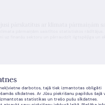
usi pārskatītus ar klimata pārmaiņām sai
limata pārmaiņām saistītos statistiskos rādītājus. Š
i uz finanšu sektoru un pārraudzīt ilgtspējīga un ek
s datus pētnieciskā darba vajadzībām sni
atnes
ē publicējusi sarakstu, kurā ietvertas tās valstu c
īmekļvietne darbotos, tajā tiek izmantotas obligāti
krodatiem. Sarakstā norādīti arī pieejamie datu vei
šamās sīkdatnes. Ar Jūsu piekrišanu papildus šajā 
 izmantotas statistikas un trešo pušu sīkdatnes.
t atsaukt savu piekrišanu jebkurā laikā. Plašāka inf