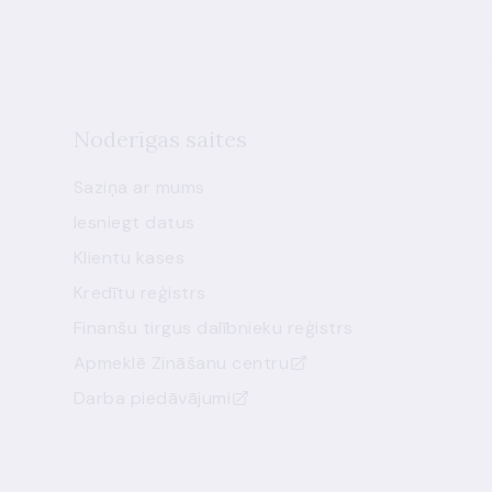
Noderīgas saites
Saziņa ar mums
Iesniegt datus
Klientu kases
Kredītu reģistrs
Finanšu tirgus dalībnieku reģistrs
Apmeklē Zināšanu centru
Darba piedāvājumi