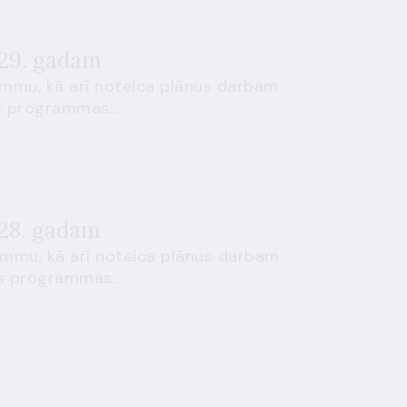
2029. gadam
ammu, kā arī noteica plānus darbam
s programmas...
028. gadam
ammu, kā arī noteica plānus darbam
as programmas...