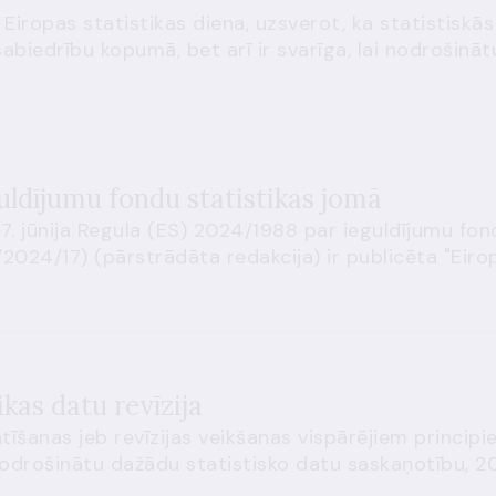
Eiropas statistikas diena, uzsverot, ka statistiskās
sabiedrību kopumā, bet arī ir svarīga, lai nodrošināt
uldījumu fondu statistikas jomā
. jūnija Regula (ES) 2024/1988 par ieguldījumu fo
24/17) (pārstrādāta redakcija) ir publicēta "Eiropas
ikas datu revīzija
īšanas jeb revīzijas veikšanas vispārējiem principie
i nodrošinātu dažādu statistisko datu saskaņotību, 2