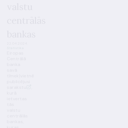
valstu
centrālās
bankas
22.04.2024.
Statistika
Eiropas
Centrālā
banka
savā
tīmekļvietnē
publicējusi
sarakstu
,
kurā
ietvertas
tās
valstu
centrālās
bankas,
kuras