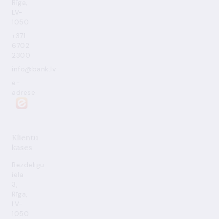
Rīga,
LV-
1050
+371
6702
2300
info@bank.lv
e-
adrese
Klientu
kases
Bezdelīgu
iela
3,
Rīga,
LV-
1050