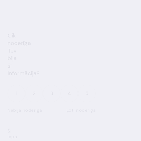
Cik
noderīga
Tev
bija
šī
informācija?
1
2
3
4
5
Nebija noderīga
Ļoti noderīga
Šī
lapa