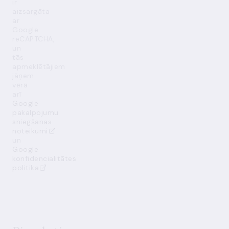
ir
aizsargāta
ar
Google
reCAPTCHA,
un
tās
apmeklētājiem
jāņem
vērā
arī
Google
pakalpojumu
sniegšanas
noteikumi
un
Google
konfidencialitātes
politika