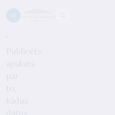
Informācija datu lietotājiem
Publicēts
apskats
par
to,
kādus
datus