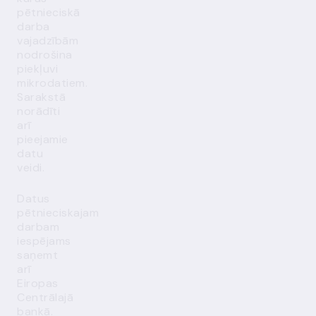
pētnieciskā
darba
vajadzībām
nodrošina
piekļuvi
mikrodatiem.
Sarakstā
norādīti
arī
pieejamie
datu
veidi.
Datus
pētnieciskajam
darbam
iespējams
saņemt
arī
Eiropas
Centrālajā
bankā.