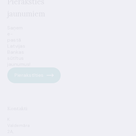
Pieraksties
jaunumiem
Saņem
e-
pastā
Latvijas
Bankas
sūtītus
jaunumus!
Pierakstīties
Kontakti
K.
Valdemāra
2A,