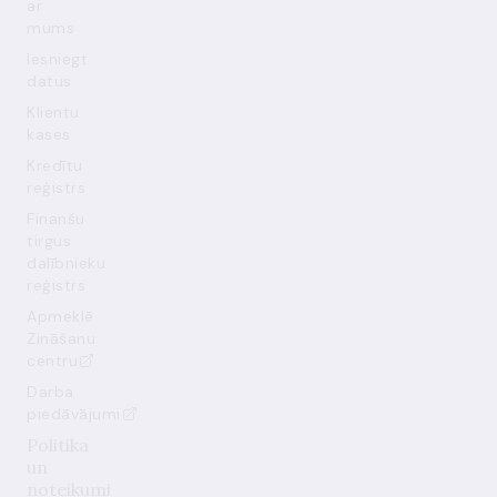
ar
mums
Iesniegt
datus
Klientu
kases
Kredītu
reģistrs
Finanšu
tirgus
dalībnieku
reģistrs
Apmeklē
Zināšanu
centru
Darba
piedāvājumi
Politika
un
noteikumi