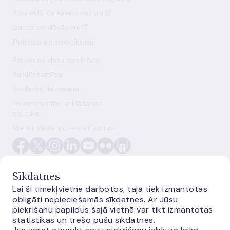
Apmeklē Zināšanu centru
Darba piedāvājumi
Politika un noteikumi
Personas datu apstrāde
Piekļūstamība
Sīkdatņu lietošana
Ievainojamību atklāšanas
politika
Mainīt sīkdatņu iestatījumus
Sīkdatnes
Lai šī tīmekļvietne darbotos, tajā tiek izmantotas
obligāti nepieciešamās sīkdatnes. Ar Jūsu
E-monetas.lv
piekrišanu papildus šajā vietnē var tikt izmantotas
statistikas un trešo pušu sīkdatnes.