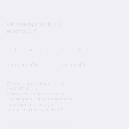
Cik noderīga Tev bija šī
informācija?
1
2
3
4
5
Nebija noderīga
Ļoti noderīga
Šī lapa ir aizsargāta ar Google
reCAPTCHA, un tās
apmeklētājiem jāņem vērā arī
Google pakalpojumu sniegšanas
noteikumi
un
Google
konfidencialitātes politika