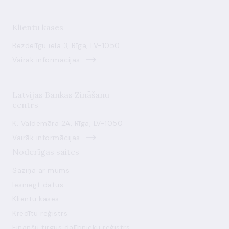
Klientu kases
Bezdelīgu iela 3, Rīga, LV-1050
Vairāk informācijas
Latvijas Bankas Zināšanu
centrs
K. Valdemāra 2A, Rīga, LV-1050
Vairāk informācijas
Noderīgas saites
Saziņa ar mums
Iesniegt datus
Klientu kases
Kredītu reģistrs
Finanšu tirgus dalībnieku reģistrs