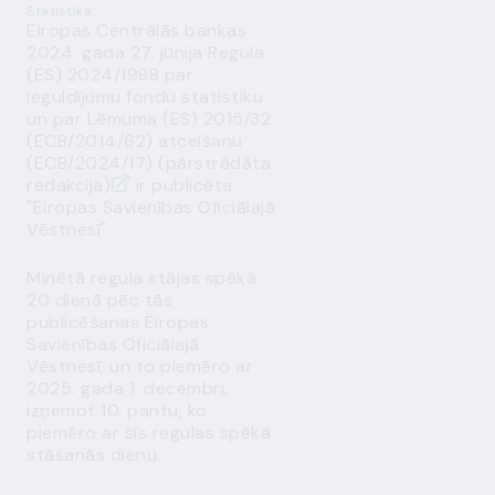
Statistika
Eiropas Centrālās bankas
2024. gada 27. jūnija Regula
(ES) 2024/1988 par
ieguldījumu fondu statistiku
un par Lēmuma (ES) 2015/32
(ECB/2014/62) atcelšanu
(ECB/2024/17) (pārstrādāta
redakcija)
ir publicēta
"Eiropas Savienības Oficiālajā
Vēstnesī".
Minētā regula stājas spēkā
20 dienā pēc tās
publicēšanas Eiropas
Savienības Oficiālajā
Vēstnesī, un to piemēro ar
2025. gada 1. decembri,
izņemot 10. pantu, ko
piemēro ar šīs regulas spēkā
stāšanās dienu.