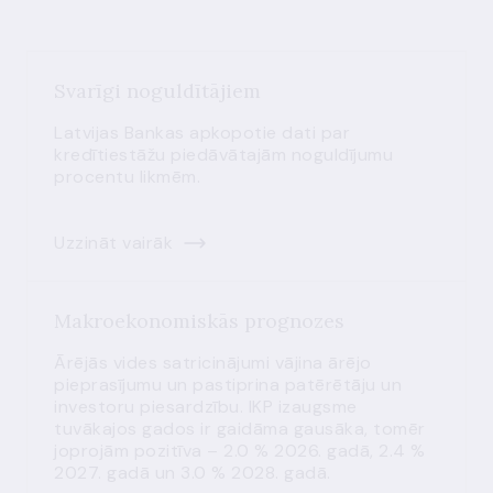
Svarīgi noguldītājiem
Latvijas Bankas apkopotie dati par
kredītiestāžu piedāvātajām noguldījumu
procentu likmēm.
Uzzināt vairāk
Makroekonomiskās prognozes
Ārējās vides satricinājumi vājina ārējo
pieprasījumu un pastiprina patērētāju un
investoru piesardzību. IKP izaugsme
tuvākajos gados ir gaidāma gausāka, tomēr
joprojām pozitīva – 2.0 % 2026. gadā, 2.4 %
2027. gadā un 3.0 % 2028. gadā.