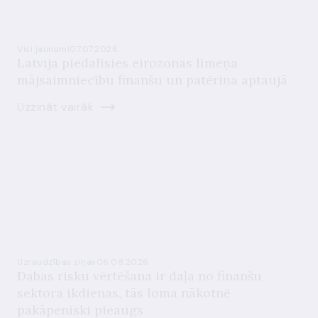
Visi jaunumi
07.07.2026.
Latvija piedalīsies eirozonas līmeņa
mājsaimniecību finanšu un patēriņa aptaujā
Uzzināt vairāk
Uzraudzības ziņas
06.08.2026.
Dabas risku vērtēšana ir daļa no finanšu
sektora ikdienas, tās loma nākotnē
pakāpeniski pieaugs