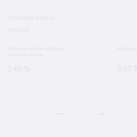
Procentu likmes
17.06.2026.
Galveno refinansēšanas
Aizdevu
operāciju likme
2.40 %
2.65 