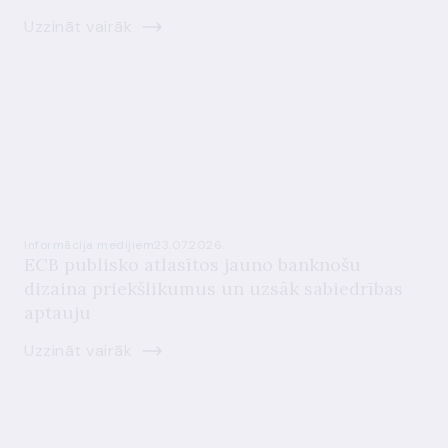
Uzzināt vairāk
Informācija medijiem
23.07.2026.
ECB publisko atlasītos jauno banknošu
dizaina priekšlikumus un uzsāk sabiedrības
aptauju
Uzzināt vairāk