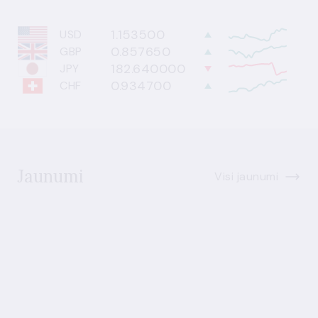
1.153500
USD
0.857650
GBP
182.640000
JPY
0.934700
CHF
Jaunumi
Visi jaunumi