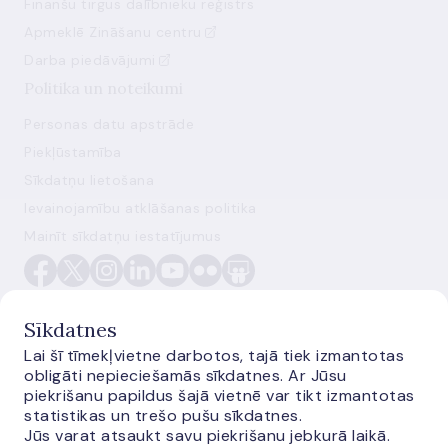
Finanšu tirgus dalībnieku reģistrs
Apmeklē Zināšanu centru
Darba piedāvājumi
Politika un noteikumi
Personas datu apstrāde
Piekļūstamība
Sīkdatņu lietošana
Ievainojamību atklāšanas politika
Mainīt sīkdatņu iestatījumus
Sīkdatnes
Lai šī tīmekļvietne darbotos, tajā tiek izmantotas
obligāti nepieciešamās sīkdatnes. Ar Jūsu
E-monetas.lv
piekrišanu papildus šajā vietnē var tikt izmantotas
statistikas un trešo pušu sīkdatnes.
Jūs varat atsaukt savu piekrišanu jebkurā laikā.