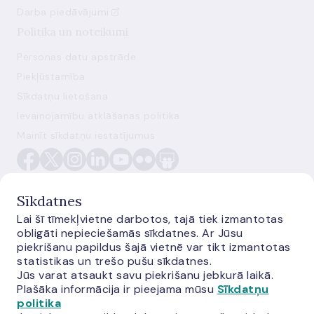
Darba piedāvājumi
Politika un noteikumi
Personas datu apstrāde
Piekļūstamība
Sīkdatņu lietošana
Ievainojamību atklāšanas politika
Mainīt sīkdatņu iestatījumus
Sīkdatnes
Lai šī tīmekļvietne darbotos, tajā tiek izmantotas
obligāti nepieciešamās sīkdatnes. Ar Jūsu
E-monetas.lv
piekrišanu papildus šajā vietnē var tikt izmantotas
statistikas un trešo pušu sīkdatnes.
Jūs varat atsaukt savu piekrišanu jebkurā laikā.
Plašāka informācija ir pieejama mūsu
Sīkdatņu
politika