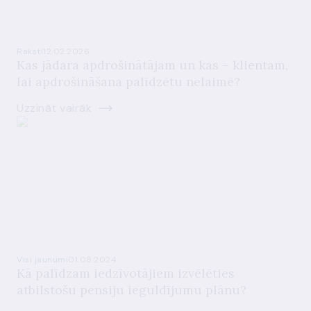
Raksti
12.02.2026.
Kas jādara apdrošinātājam un kas – klientam,
lai apdrošināšana palīdzētu nelaimē?
Uzzināt vairāk
Visi jaunumi
01.08.2024.
Kā palīdzam iedzīvotājiem izvēlēties
atbilstošu pensiju ieguldījumu plānu?