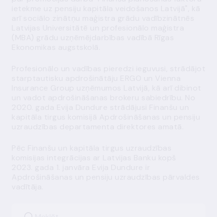
ietekme uz pensiju kapitāla veidošanos Latvijā", kā
arī sociālo zinātņu maģistra grādu vadībzinātnēs
Latvijas Universitātē un profesionālo maģistra
(MBA) grādu uzņēmējdarbības vadībā Rīgas
Ekonomikas augstskolā.
Profesionālo un vadības pieredzi ieguvusi, strādājot
starptautisku apdrošinātāju ERGO un Vienna
Insurance Group uzņēmumos Latvijā, kā arī dibinot
un vadot apdrošināšanas brokeru sabiedrību. No
2020. gada Evija Dundure strādājusi Finanšu un
kapitāla tirgus komisijā Apdrošināšanas un pensiju
uzraudzības departamenta direktores amatā.
Pēc Finanšu un kapitāla tirgus uzraudzības
komisijas integrācijas ar Latvijas Banku kopš
2023. gada 1. janvāra Evija Dundure ir
Apdrošināšanas un pensiju uzraudzības pārvaldes
vadītāja.