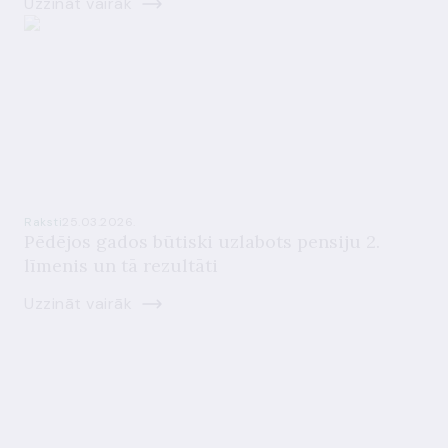
Uzzināt vairāk
Raksti
25.03.2026.
Pēdējos gados būtiski uzlabots pensiju 2.
līmenis un tā rezultāti
Uzzināt vairāk