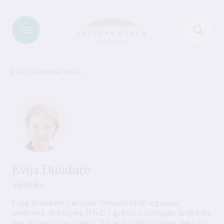
Latvijas Bankas struktūra
Evija Dundure
Vadītāja
Evija Dundure Latvijas Universitātē ieguvusi
zinātnes doktores (Ph.D.) grādu sociālajās zinātnēs
par promocijas darbu "Finanšu plānošanas faktoru