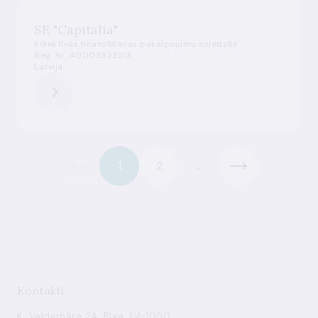
SE "Capitalia"
Kolektīvās finansēšanas pakalpojumu sniedzēji
Reg. Nr. 40003933213
Latvija
1
2
...
Kontakti
K. Valdemāra 2A, Rīga, LV-1050