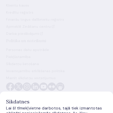
Klientu kases
Kredītu reģistrs
Finanšu tirgus dalībnieku reģistrs
Apmeklē Zināšanu centru
Darba piedāvājumi
Politika un noteikumi
Personas datu apstrāde
Piekļūstamība
Sīkdatņu lietošana
Ievainojamību atklāšanas politika
Mainīt sīkdatņu iestatījumus
Sīkdatnes
Lai šī tīmekļvietne darbotos, tajā tiek izmantotas