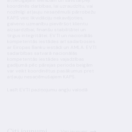
attiecīgajām vienībām un savstarpēji
koordinēs darbības, lai uzraudzītu, vai
nozīmīgi atļauju nesaņēmuši pārrobežu
KAPS veic likvidāciju nekavējoties,
galveno uzmanību pievēršot klientu
aizsardzībai, finanšu stabilitātei un
tirgus integritātei. EVTI un nacionālās
kompetentās iestādes arī sadarbosies
ar Eiropas Banku iestādi un AMLA. EVTI
sadarbības satvarā nacionālās
kompetentās iestādes vajadzības
gadījumā pēc pārejas perioda beigām
var veikt koordinētus pasākumus pret
atļauju nesaņēmušajiem KAPS.
Lasīt EVTI paziņojumu angļu valodā
Citi jaunumi
Visi jaunumi