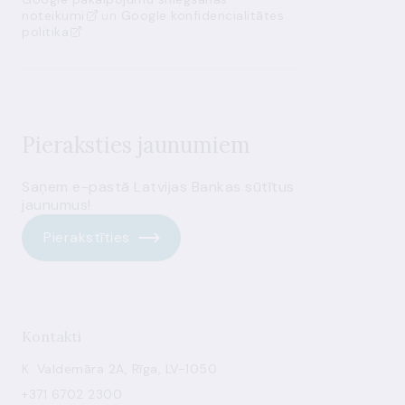
noteikumi
un
Google konfidencialitātes
politika
Pieraksties jaunumiem
Saņem e-pastā Latvijas Bankas sūtītus
jaunumus!
Pierakstīties
Kontakti
K. Valdemāra 2A, Rīga, LV-1050
+371 6702 2300