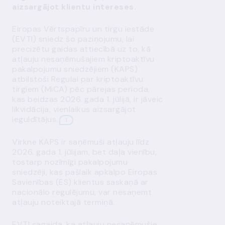
aizsargājot klientu intereses.
Eiropas Vērtspapīru un tirgu iestāde
(EVTI) sniedz šo paziņojumu, lai
precizētu gaidas attiecībā uz to, kā
atļauju nesaņēmušajiem kriptoaktīvu
pakalpojumu sniedzējiem (KAPS)
atbilstoši Regulai par kriptoaktīvu
tirgiem (MiCA) pēc pārejas perioda,
kas beidzas 2026. gada 1. jūlijā, ir jāveic
likvidācija, vienlaikus aizsargājot
ieguldītājus.
1
Virkne KAPS ir saņēmuši atļauju līdz
2026. gada 1. jūlijam, bet daļa vienību,
tostarp nozīmīgi pakalpojumu
sniedzēji, kas pašlaik apkalpo Eiropas
Savienības (ES) klientus saskaņā ar
nacionālo regulējumu, var nesaņemt
atļauju noteiktajā termiņā.
EVTI sagaida, ka atļauju nesaņēmušie