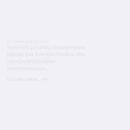
Visi jaunumi
19.06.2026.
Noslēgts projekta finansēšanas
līgums par Latvijas Bankas ēku
energoefektivitātes
paaugstināšanu
Uzzināt vairāk