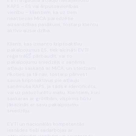
EVTI atgādina atļauju nesaņēmušu
KAPS – ES vai ārpussavienības
vienību – klientiem, ka uz tiem
neattiecas MiCA paredzētie
aizsardzības pasākumi, tostarp klientu
aktīvu aizsardzība.
Klienti, kas izmanto kriptoaktīvu
pakalpojumus ES, tiek aicināti
EVTI
reģistrā
pārbaudīt, vai to
pakalpojumu sniedzējs ir saņēmis
atļauju saskaņā ar MiCA, un steidzami
rīkoties, ja tā nav, tostarp pārvest
savus kriptoaktīvus pie atļauju
saņēmuša KAPS, ja tāds ir identificēts,
vai uz pašuzturētu maku. Klientiem, kuri
saskaras ar grūtībām, vispirms būtu
jāsazinās ar savu pakalpojumu
sniedzēju.
EVTI un nacionālās kompetentās
iestādes tieši sadarbojas ar