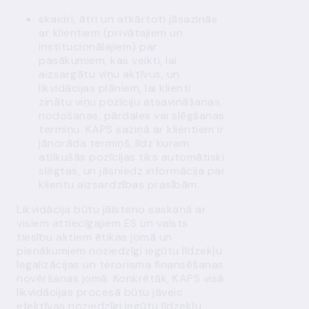
skaidri, ātri un atkārtoti jāsazinās
ar klientiem (privātajiem un
institucionālajiem) par
pasākumiem, kas veikti, lai
aizsargātu viņu aktīvus, un
likvidācijas plāniem, lai klienti
zinātu viņu pozīciju atsavināšanas,
nodošanas, pārdales vai slēgšanas
termiņu. KAPS saziņā ar klientiem ir
jānorāda termiņš, līdz kuram
atlikušās pozīcijas tiks automātiski
slēgtas, un jāsniedz informācija par
klientu aizsardzības prasībām.
Likvidācija būtu jāīsteno saskaņā ar
visiem attiecīgajiem ES un valsts
tiesību aktiem ētikas jomā un
pienākumiem noziedzīgi iegūtu līdzekļu
legalizācijas un terorisma finansēšanas
novēršanas jomā. Konkrētāk, KAPS visā
likvidācijas procesā būtu jāveic
efektīvas noziedzīgi iegūtu līdzekļu