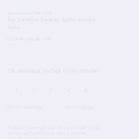
Visi jaunumi
15.06.2026.
Par Latvijas Bankas darbu svētku
laikā
Uzzināt vairāk
Cik noderīga Tev bija šī informācija?
1
2
3
4
5
Nebija noderīga
Ļoti noderīga
Šī lapa ir aizsargāta ar Google reCAPTCHA,
un tās apmeklētājiem jāņem vērā arī
Google pakalpojumu sniegšanas