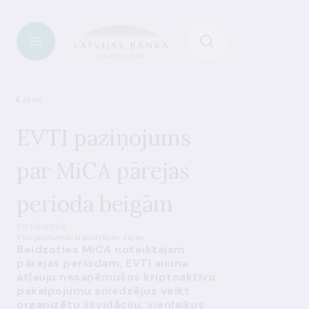
Jaunumi
EVTI paziņojums
par MiCA pārejas
perioda beigām
29.06.2026.
Visi jaunumi
Uzraudzības ziņas
Beidzoties MiCA noteiktajam
pārejas periodam, EVTI aicina
atļauju nesaņēmušos kriptoaktīvu
pakalpojumu sniedzējus veikt
organizētu likvidāciju, vienlaikus