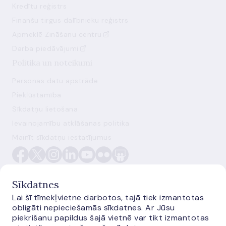
Kredītu reģistrs
Finanšu tirgus dalībnieku reģistrs
Apmeklē Zināšanu centru
Darba piedāvājumi
Politika un noteikumi
Personas datu apstrāde
Piekļūstamība
Sīkdatņu lietošana
Ievainojamību atklāšanas politika
Mainīt sīkdatņu iestatījumus
Sīkdatnes
Lai šī tīmekļvietne darbotos, tajā tiek izmantotas
obligāti nepieciešamās sīkdatnes. Ar Jūsu
E-monetas.lv
piekrišanu papildus šajā vietnē var tikt izmantotas