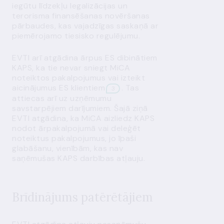
iegūtu līdzekļu legalizācijas un
terorisma finansēšanas novēršanas
pārbaudes, kas vajadzīgas saskaņā ar
piemērojamo tiesisko regulējumu.
EVTI arī atgādina ārpus ES dibinātiem
KAPS, ka tie nevar sniegt MiCA
noteiktos pakalpojumus vai izteikt
aicinājumus ES klientiem
. Tas
3
attiecas arī uz uzņēmumu
savstarpējiem darījumiem. Šajā ziņā
EVTI atgādina, ka MiCA aizliedz KAPS
nodot ārpakalpojumā vai deleģēt
noteiktus pakalpojumus, jo īpaši
glabāšanu, vienībām, kas nav
saņēmušas KAPS darbības atļauju.
Brīdinājums patērētājiem