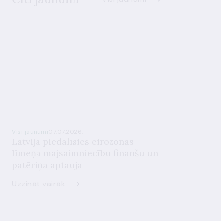
Visi jaunumi
07.07.2026.
Latvija piedalīsies eirozonas
līmeņa mājsaimniecību finanšu un
patēriņa aptaujā
Uzzināt vairāk