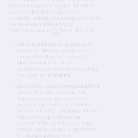
KAPS nekavējoties rīkosies, lai veiktu
savas ES darbības organizētu
likvidāciju, vienlaikus aizsargājot klientu
intereses un mazinot tirgus
integritātes riskus.
Proti, KAPS ir:
2
nekavējoties jāizbeidz piesaistīt
jaunus ES klientus, jāatturas no
jaunu attiecību uzsākšanas ar
klientiem vai jaunu kontu
atvēršanas un jāaptur mārketinga
darbības un aicinājumi;
jāierobežo pakalpojumu sniegšana,
veicot tikai tās darbības, kas
nepieciešamas, lai pārdotu vai
nodotu kriptoaktīvus, pārdalītu
aktīvus vai slēgtu pozīcijas. Klientu
kriptoaktīvu glabāšanu var
turpināt tikai uz laikposmu, kas ir
stingri nepieciešams organizētas
likvidācijas pabeigšanai;