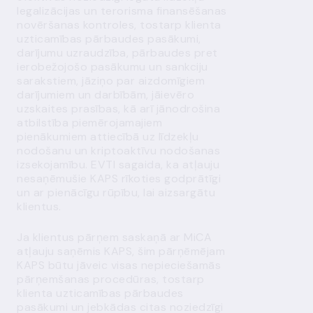
legalizācijas un terorisma finansēšanas
novēršanas kontroles, tostarp klienta
uzticamības pārbaudes pasākumi,
darījumu uzraudzība, pārbaudes pret
ierobežojošo pasākumu un sankciju
sarakstiem, jāziņo par aizdomīgiem
darījumiem un darbībām, jāievēro
uzskaites prasības, kā arī jānodrošina
atbilstība piemērojamajiem
pienākumiem attiecībā uz līdzekļu
nodošanu un kriptoaktīvu nodošanas
izsekojamību. EVTI sagaida, ka atļauju
nesaņēmušie KAPS rīkoties godprātīgi
un ar pienācīgu rūpību, lai aizsargātu
klientus.
Ja klientus pārņem saskaņā ar MiCA
atļauju saņēmis KAPS, šim pārņēmējam
KAPS būtu jāveic visas nepieciešamās
pārņemšanas procedūras, tostarp
klienta uzticamības pārbaudes
pasākumi un jebkādas citas noziedzīgi