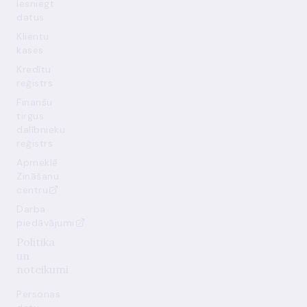
Iesniegt
datus
Klientu
kases
Kredītu
reģistrs
Finanšu
tirgus
dalībnieku
reģistrs
Apmeklē
Zināšanu
centru
Darba
piedāvājumi
Politika
un
noteikumi
Personas