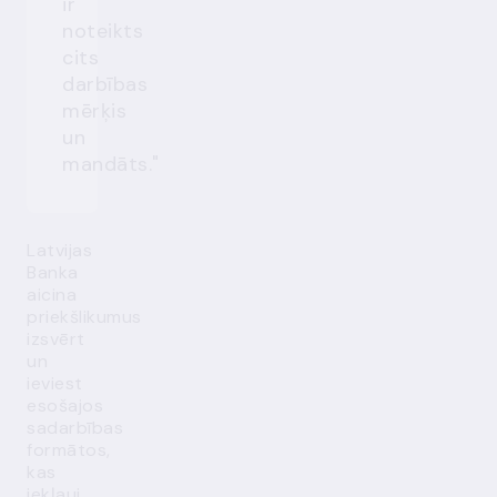
ir
noteikts
cits
darbības
mērķis
un
mandāts."
Latvijas
Banka
aicina
priekšlikumus
izsvērt
un
ieviest
esošajos
sadarbības
formātos,
kas
iekļauj