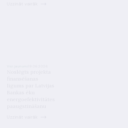
Uzzināt vairāk
Visi jaunumi
19.06.2026.
Noslēgts projekta
finansēšanas
līgums par Latvijas
Bankas ēku
energoefektivitātes
paaugstināšanu
Uzzināt vairāk