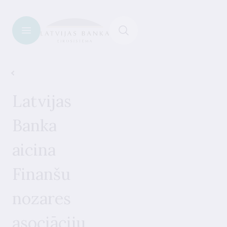
Jaunumi
Latvijas
Banka
aicina
Finanšu
nozares
asociāciju