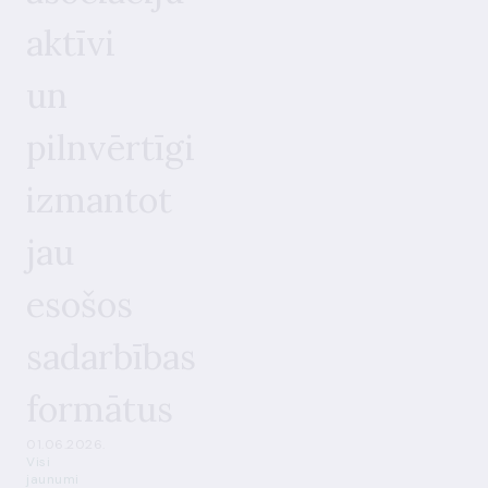
aktīvi
un
pilnvērtīgi
izmantot
jau
esošos
sadarbības
formātus
01.06.2026.
Visi
jaunumi