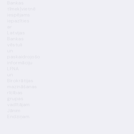
Bankas
tīmekļvietnē
iespējams
iepazīties
ar
Latvijas
Bankas
vēstuli
un
paskaidrojošo
informāciju
LFNA
un
Birokrātijas
mazināšanas
rīcības
grupas
vadītājam
Jānim
Endziņam.