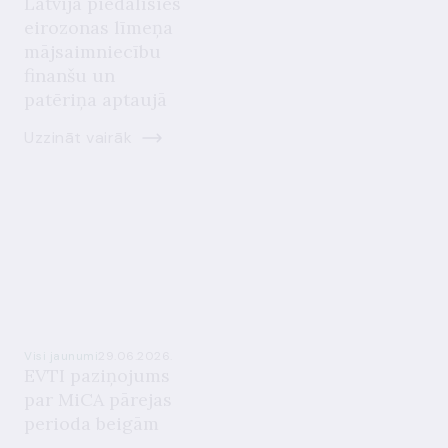
Latvija piedalīsies
eirozonas līmeņa
mājsaimniecību
finanšu un
patēriņa aptaujā
Uzzināt vairāk
Visi jaunumi
29.06.2026.
EVTI paziņojums
par MiCA pārejas
perioda beigām