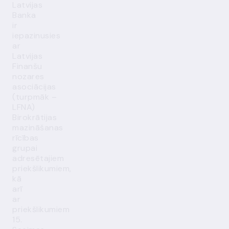
Latvijas
Banka
ir
iepazinusies
ar
Latvijas
Finanšu
nozares
asociācijas
(turpmāk –
LFNA)
Birokrātijas
mazināšanas
rīcības
grupai
adresētajiem
priekšlikumiem,
kā
arī
ar
priekšlikumiem
15.