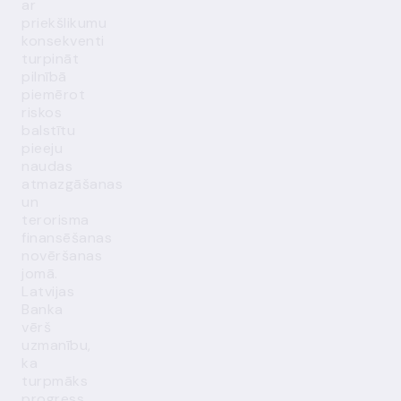
ar
priekšlikumu
konsekventi
turpināt
pilnībā
piemērot
riskos
balstītu
pieeju
naudas
atmazgāšanas
un
terorisma
finansēšanas
novēršanas
jomā.
Latvijas
Banka
vērš
uzmanību,
ka
turpmāks
progress