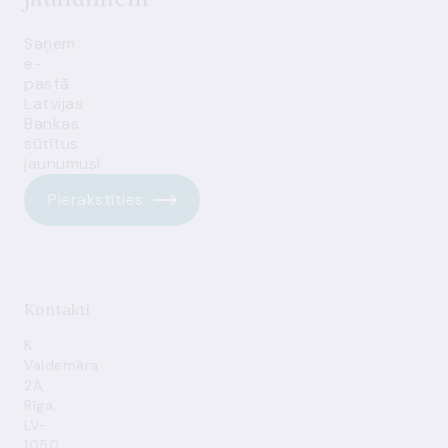
Saņem
e-
pastā
Latvijas
Bankas
sūtītus
jaunumus!
Pierakstīties
Kontakti
K.
Valdemāra
2A,
Rīga,
LV-
1050