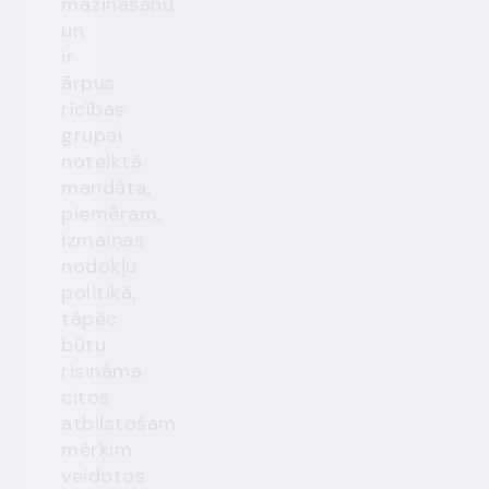
mazināšanu
un
ir
ārpus
rīcības
grupai
noteiktā
mandāta,
piemēram,
izmaiņas
nodokļu
politikā,
tāpēc
būtu
risināma
citos
atbilstošam
mērķim
veidotos