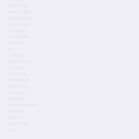
politikas
veidotājus
(atbildīgās
ministrijas),
uzraugu
(Latvijas
Banku)
un
nozari,
piemēram,
Finanšu
sektora
attīstības
padome,
Latvijas
Bankas
konsultatīvā
finanšu
tirgus
padome
u. c.