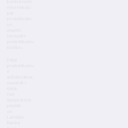
konkretizēt
informāciju
par
problēmām
un
skaidri
formulēt
priekšlikumu
būtību.
Daļa
priekšlikumu
ir
atbalstāma,
savukārt
daļa
nav
apspriesta
plašāk
un
Latvijas
Banka