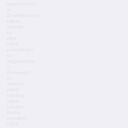
Iepazīstoties
ar
priekšlikumiem,
nākas
secināt,
ka
daļa
LFNA
priekšlikumu
un
apgalvojumu
ir
deklaratīvi
un
definēti
pārāk
vispārīgi,
tāpēc
Latvijas
Banka
aicinājusi
LFNA