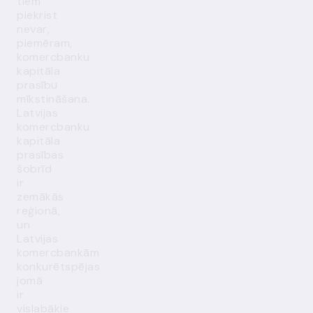
tiem
piekrist
nevar,
piemēram,
komercbanku
kapitāla
prasību
mīkstināšana.
Latvijas
komercbanku
kapitāla
prasības
šobrīd
ir
zemākās
reģionā,
un
Latvijas
komercbankām
konkurētspējas
jomā
ir
vislabākie