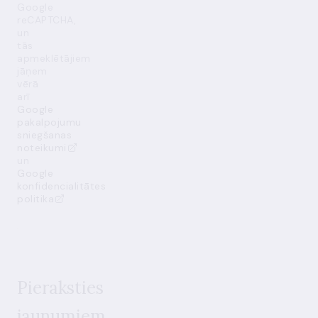
Google
reCAPTCHA,
un
tās
apmeklētājiem
jāņem
vērā
arī
Google
pakalpojumu
sniegšanas
noteikumi
un
Google
konfidencialitātes
politika
Pieraksties
jaunumiem