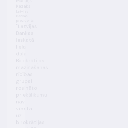
Mārtiņš
Kazāks
Latvijas
Bankas
prezidents
"Latvijas
Bankas
ieskatā
liela
daļa
Birokrātijas
mazināšanas
rīcības
grupai
rosināto
priekšlikumu
nav
vērsta
uz
birokrātijas