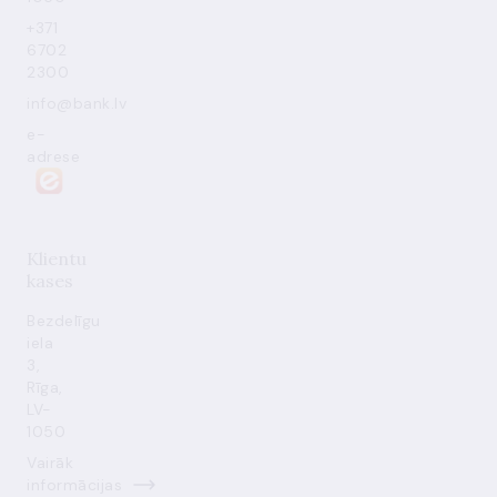
+371
6702
2300
info@bank.lv
e-
adrese
Klientu
kases
Bezdelīgu
iela
3,
Rīga,
LV-
1050
Vairāk
informācijas