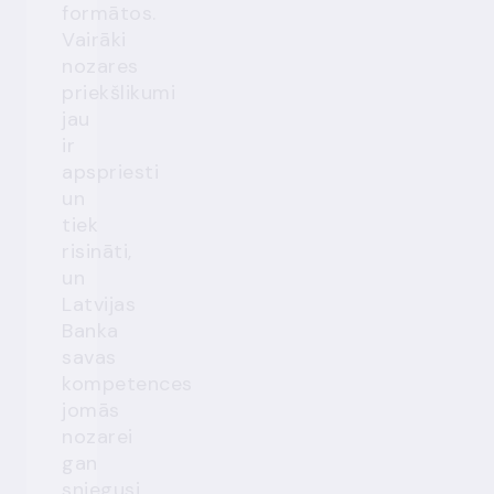
formātos.
Vairāki
nozares
priekšlikumi
jau
ir
apspriesti
un
tiek
risināti,
un
Latvijas
Banka
savas
kompetences
jomās
nozarei
gan
sniegusi