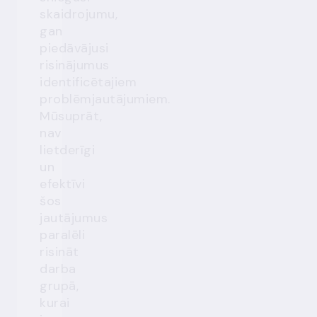
skaidrojumu,
gan
piedāvājusi
risinājumus
identificētajiem
problēmjautājumiem.
Mūsuprāt,
nav
lietderīgi
un
efektīvi
šos
jautājumus
paralēli
risināt
darba
grupā,
kurai