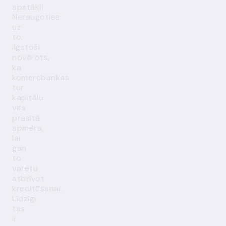
apstākļi.
Neraugoties
uz
to,
ilgstoši
novērots,
ka
komercbankas
tur
kapitālu
virs
prasītā
apmēra,
lai
gan
to
varētu
atbrīvot
kreditēšanai.
Līdzīgi
tas
ir