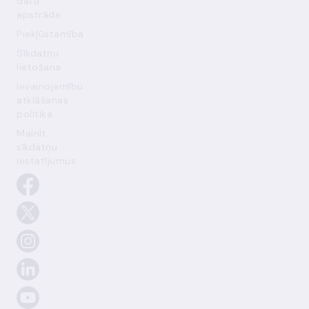
datu
apstrāde
Piekļūstamība
Sīkdatņu
lietošana
Ievainojamību
atklāšanas
politika
Mainīt
sīkdatņu
iestatījumus