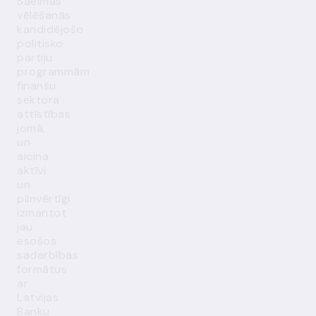
Saeimas
vēlēšanās
kandidējošo
politisko
partiju
programmām
finanšu
sektora
attīstības
jomā,
un
aicina
aktīvi
un
pilnvērtīgi
izmantot
jau
esošos
sadarbības
formātus
ar
Latvijas
Banku