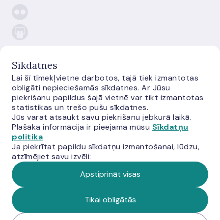
Sīkdatnes
Lai šī tīmekļvietne darbotos, tajā tiek izmantotas
E-
obligāti nepieciešamās sīkdatnes. Ar Jūsu
monetas.lv
piekrišanu papildus šajā vietnē var tikt izmantotas
statistikas un trešo pušu sīkdatnes.
Jūs varat atsaukt savu piekrišanu jebkurā laikā.
Plašāka informācija ir pieejama mūsu
Sīkdatņu
politika
Ja piekrītat papildu sīkdatņu izmantošanai, lūdzu,
atzīmējiet savu izvēli:
©
Latvijas
Apstiprināt visas
Banka,
2026
Tikai obligātās