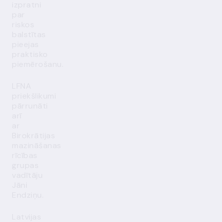
izpratni
par
riskos
balstītas
pieejas
praktisko
piemērošanu.
LFNA
priekšlikumi
pārrunāti
arī
ar
Birokrātijas
mazināšanas
rīcības
grupas
vadītāju
Jāni
Endziņu.
Latvijas