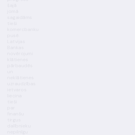
šajā
jomā
sagaidāms
tieši
komercbanku
pusē.
Latvijas
Bankas
novērojumi
klātienes
pārbaudēs
un
neklātienes
uzraudzības
ietvaros
liecina
tieši
par
finanšu
tirgus
dalībnieku
nepilnīgu