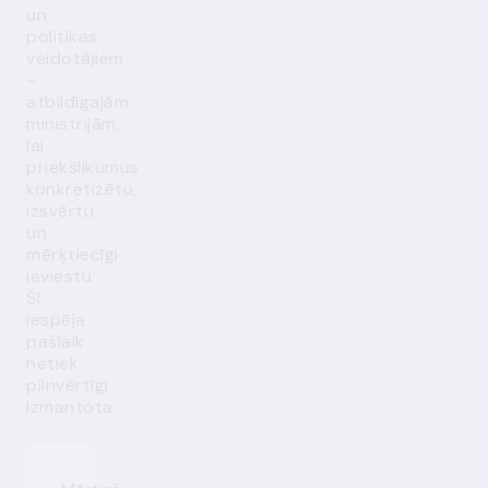
un
politikas
veidotājiem
–
atbildīgajām
ministrijām,
lai
priekšlikumus
konkretizētu,
izsvērtu
un
mērķtiecīgi
ieviestu.
Šī
iespēja
pašlaik
netiek
pilnvērtīgi
izmantota.