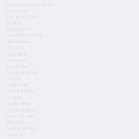
proporcionalitātes
principu,
uzraudzības
maksu
piesaistot
kredītportfeļa
apjomam.
Šobrīd
mazākie
nebanku
patēriņa
kreditēšanas
tirgus
dalībnieki
dotē lielāko
tirgus
dalībnieku
uzraudzību,
kas Latvijas
Bankas
ieskatā nav
taisnīgi.