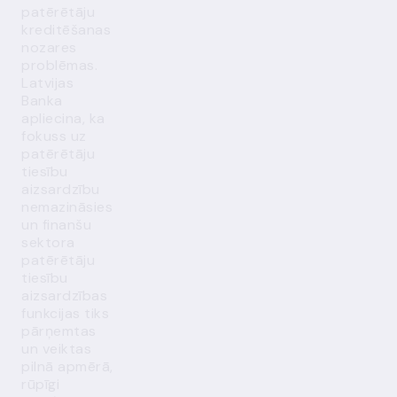
patērētāju
kreditēšanas
nozares
problēmas.
Latvijas
Banka
apliecina, ka
fokuss uz
patērētāju
tiesību
aizsardzību
nemazināsies
un finanšu
sektora
patērētāju
tiesību
aizsardzības
funkcijas tiks
pārņemtas
un veiktas
pilnā apmērā,
rūpīgi