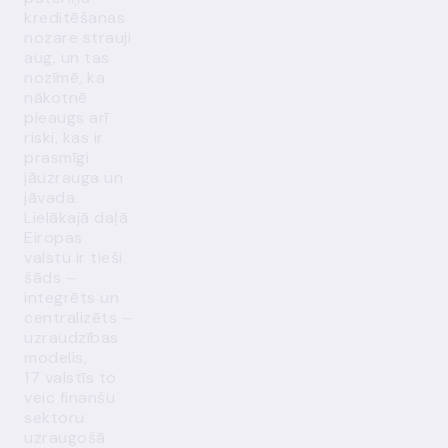
kreditēšanas
nozare strauji
aug, un tas
nozīmē, ka
nākotnē
pieaugs arī
riski, kas ir
prasmīgi
jāuzrauga un
jāvada.
Lielākajā daļā
Eiropas
valstu ir tieši
šāds –
integrēts un
centralizēts –
uzraudzības
modelis,
17 valstīs to
veic finanšu
sektoru
uzraugošā