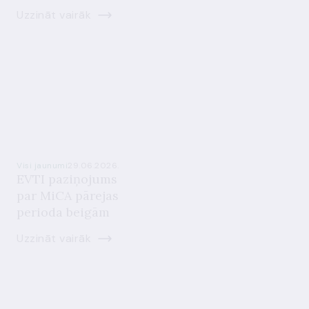
Uzzināt vairāk
Visi jaunumi
29.06.2026.
EVTI paziņojums
par MiCA pārejas
perioda beigām
Uzzināt vairāk