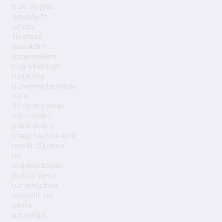
būs vieglāk
aizstāvēt
savas
tiesības,
savukārt
uzņēmējiem
būs skaidrāk
noteikta
uzņēmējdarbības
vide;
3) nodrošinās
efektīvāku
pārstāvību
starptautiskajos
novērtējumos
un
organizācijās,
jo būs viens
uzraudzības
modelis un
viena
atbildīgā