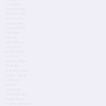
nebanku
patērētāju
kreditētāju
un kredītu
starpnieku
uzraudzību
Latvijas
Bankā,
vienlaikus
stiprinot
patērētāju
tiesību
aizsardzību
finanšu
pakalpojumu
jomā. Tāpat
Latvijas
Banka
turpmāk
nodrošinās
negodīgas
komercprakses