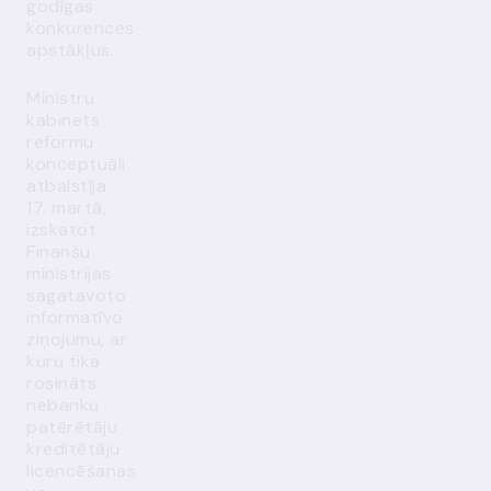
godīgas
konkurences
apstākļus.
Ministru
kabinets
reformu
konceptuāli
atbalstīja
17. martā,
izskatot
Finanšu
ministrijas
sagatavoto
informatīvo
ziņojumu, ar
kuru tika
rosināts
nebanku
patērētāju
kreditētāju
licencēšanas