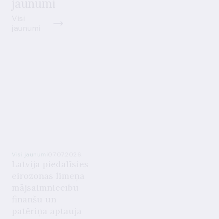
jaunumi
Visi
jaunumi
Visi jaunumi
07.07.2026.
Latvija piedalīsies
eirozonas līmeņa
mājsaimniecību
finanšu un
patēriņa aptaujā