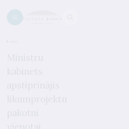
Jaunumi
Ministru
kabinets
apstiprinājis
likumprojektu
pakotni
vienotai