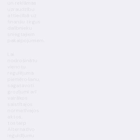
un reklāmas
uzraudzību
attiecībā uz
finanšu tirgus
dalībnieku
sniegtajiem
pakalpojumiem.
Lai
nodrošinātu
vienotu
regulējuma
piemērošanu,
sagatavoti
grozījumi arī
vairākos
saistītajos
normatīvajos
aktos,
tostarp
Alternatīvo
ieguldījumu