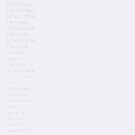
patērētāju
kreditētāju
uzraudzības
reformas
īstenošanai.
Reformas
īstenošanas
rezultātā
plānots
ieviest
vienotu
uzraudzības
modeli, kas
būs
efektīvāks,
mazinās
administratīvo
slogu,
novērsīs
funkciju
dublēšanos
un veicinās