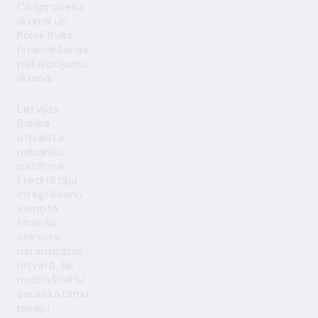
Civilprocesa
likumā un
Kolektīvās
finansēšanas
pakalpojumu
likumā.
Latvijas
Banka
atbalsta
nebanku
patēriņa
kreditētāju
integrēšanu
vienotā
finanšu
sektora
uzraudzības
ietvarā, lai
nodrošinātu
caurskatāmu
pieeju