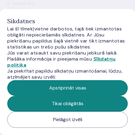
K. Valdemāra
2A, Rīga, LV-
1050
Sīkdatnes
+371 6702
Lai šī tīmekļvietne darbotos, tajā tiek izmantotas
2300
obligāti nepieciešamās sīkdatnes. Ar Jūsu
info@bank.lv
piekrišanu papildus šajā vietnē var tikt izmantotas
statistikas un trešo pušu sīkdatnes.
e-adrese
Jūs varat atsaukt savu piekrišanu jebkurā laikā.
Plašāka informācija ir pieejama mūsu
Sīkdatņu
politika
Klientu kases
Ja piekrītat papildu sīkdatņu izmantošanai, lūdzu,
atzīmējiet savu izvēli:
Bezdelīgu iela
3, Rīga, LV-
Apstiprināt visas
1050
Vairāk
Tikai obligātās
informācijas
Pielāgot izvēli
Latvijas
Bankas