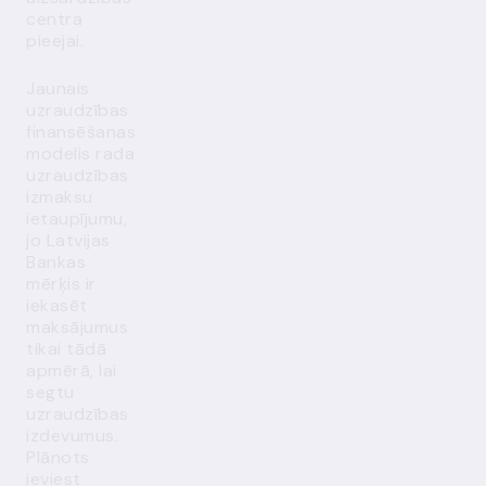
centra
pieejai.
Jaunais
uzraudzības
finansēšanas
modelis rada
uzraudzības
izmaksu
ietaupījumu,
jo Latvijas
Bankas
mērķis ir
iekasēt
maksājumus
tikai tādā
apmērā, lai
segtu
uzraudzības
izdevumus.
Plānots
ieviest