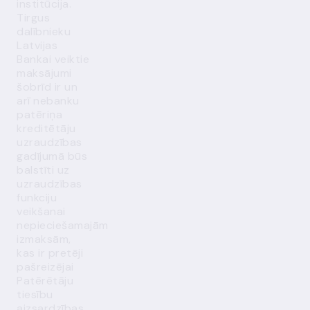
institūcija.
Tirgus
dalībnieku
Latvijas
Bankai veiktie
maksājumi
šobrīd ir un
arī nebanku
patēriņa
kreditētāju
uzraudzības
gadījumā būs
balstīti uz
uzraudzības
funkciju
veikšanai
nepieciešamajām
izmaksām,
kas ir pretēji
pašreizējai
Patērētāju
tiesību
aizsardzības