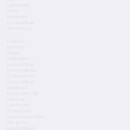
samazināt,
nevis
palielināt
uzraudzības
aktivitātes.
Finanšu
sektora
tirgus
dalībnieku
uzraudzības
konsolidācija:
1) samazinās
uzraudzības
izmaksas,
kuras sedz šā
sektora
uzņēmumi;
2) mazinās
sadrumstalotību,
līdz ar to
patērētājiem