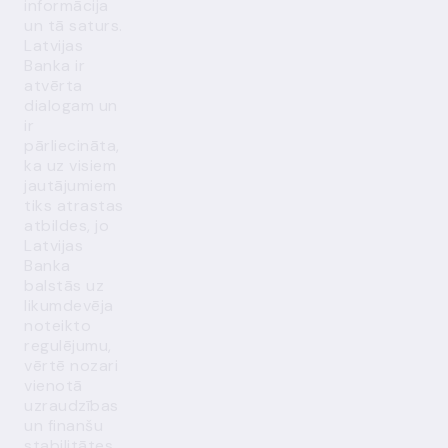
informācija
un tā saturs.
Latvijas
Banka ir
atvērta
dialogam un
ir
pārliecināta,
ka uz visiem
jautājumiem
tiks atrastas
atbildes, jo
Latvijas
Banka
balstās uz
likumdevēja
noteikto
regulējumu,
vērtē nozari
vienotā
uzraudzības
un finanšu
stabilitātes