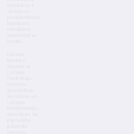
ietvarā un ir
vērsta uz
problemātisko
jautājumu
risināšanu
sadarbībā ar
nozari.
Latvijas
Banka ir
tikusies ar
Latvijas
Patērētāju
interešu
aizstāvības
asociāciju un
Latvijas
Kredītņēmēju
asociāciju, lai
pārrunātu
galvenās
nebanku