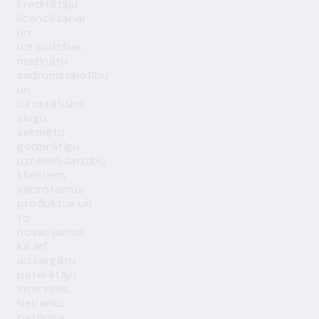
kreditētāju
licencēšanai
un
uzraudzībai,
mazinātu
sadrumstalotību
un
birokrātisko
slogu,
sekmētu
godprātīgu
uzņēmējdarbību,
klientiem
saprotamus
produktus un
to
nosacījumus,
kā arī
aizsargātu
patērētāju
intereses.
Nebanku
patēriņa