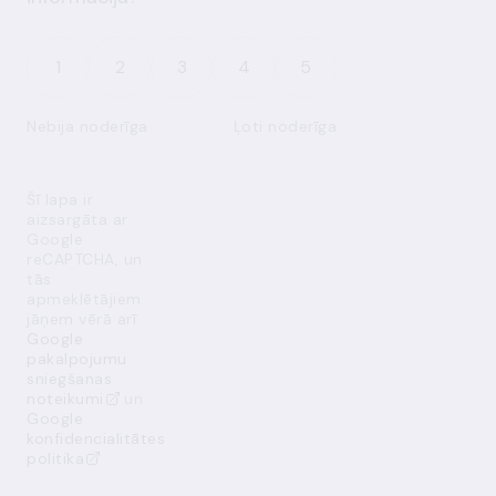
1
2
3
4
5
Nebija noderīga
Ļoti noderīga
Šī lapa ir
aizsargāta ar
Google
reCAPTCHA, un
tās
apmeklētājiem
jāņem vērā arī
Google
pakalpojumu
sniegšanas
noteikumi
un
Google
konfidencialitātes
politika