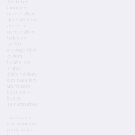
Atbilstoši
jaunajam
uzraudzības
finansēšanas
modelim
uzraudzības
izdevumi
varētu
pieaugt tikai
diviem
lielākajiem
tirgus
dalībniekiem,
bet pārējiem
un nozarei
kopumā –
būtiski
samazināties.
Jautājums
par vienotas
patērētāju