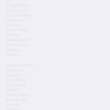
un
uzraudzības
funkciju, kā
arī patērētāju
tiesību un
interešu
aizsardzību
finanšu
pakalpojumu
jomā nodot
Latvijas
Bankai.
Likumprojektu
pakotnes
pamatā
ir grozījumi
Patērētāju
tiesību
aizsardzības
likumā, kas
paredz
integrēt