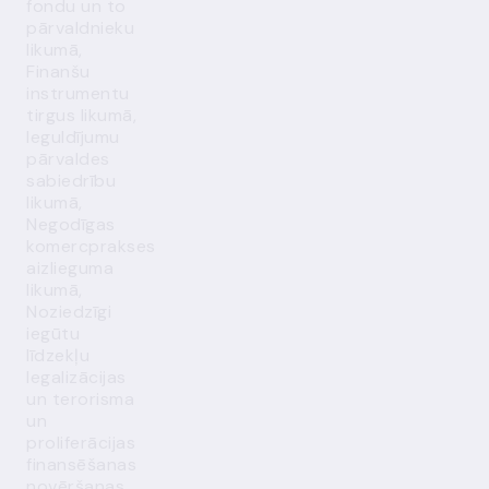
fondu un to
pārvaldnieku
likumā,
Finanšu
instrumentu
tirgus likumā,
Ieguldījumu
pārvaldes
sabiedrību
likumā,
Negodīgas
komercprakses
aizlieguma
likumā,
Noziedzīgi
iegūtu
līdzekļu
legalizācijas
un terorisma
un
proliferācijas
finansēšanas
novēršanas