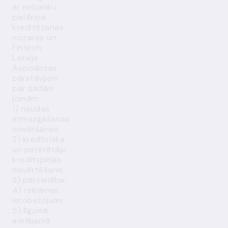
ar nebanku
patēriņa
kreditēšanas
nozares un
Fintech
Latvija
Asociācijas
pārstāvjiem
par šādām
jomām:
1) naudas
atmazgāšanas
novēršanas;
2) kredītriska
un patērētāju
kredītspējas
novērtēšana;
3) pārvaldība;
4) reklāmas
ierobežojumi;
5) līgumā
atklājamā