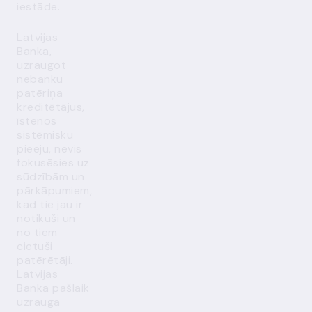
iestāde.
Latvijas
Banka,
uzraugot
nebanku
patēriņa
kreditētājus,
īstenos
sistēmisku
pieeju, nevis
fokusēsies uz
sūdzībām un
pārkāpumiem,
kad tie jau ir
notikuši un
no tiem
cietuši
patērētāji.
Latvijas
Banka pašlaik
uzrauga