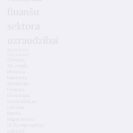
finanšu
sektora
uzraudzībai
26.05.2026.
Visi jaunumi
Otrdien,
26. maijā,
Ministru
kabinets
atbalstīja
Finanšu
ministrijas
sadarbībā ar
Latvijas
Banku
sagatavoto
13 likumprojektu
pakotni