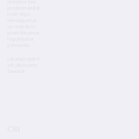
iedziļinoties
problemātikā,
izvērtējot
iesniegumus
un sniedzot
priekšlikumus
regulējuma
pilnveidei.
Likumprojekti
vēl jāpieņem
Saeimā.
Citi