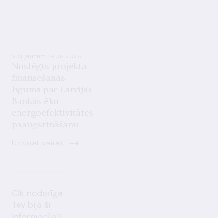
Visi jaunumi
19.06.2026.
Noslēgts projekta
finansēšanas
līgums par Latvijas
Bankas ēku
energoefektivitātes
paaugstināšanu
Uzzināt vairāk
Cik noderīga
Tev bija šī
informācija?