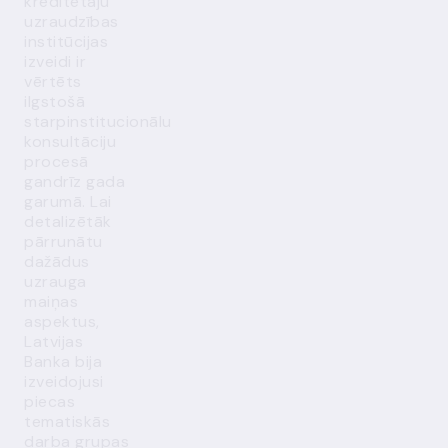
kreditētāju
uzraudzības
institūcijas
izveidi ir
vērtēts
ilgstošā
starpinstitucionālu
konsultāciju
procesā
gandrīz gada
garumā. Lai
detalizētāk
pārrunātu
dažādus
uzrauga
maiņas
aspektus,
Latvijas
Banka bija
izveidojusi
piecas
tematiskās
darba grupas