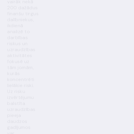
vairāk nekā
200 dažādus
finanšu tirgus
dalībniekus,
ikdienā
analizē to
darbības
riskus un
uzraudzības
aktivitātes
fokusē uz
tām jomām,
kurās
koncentrēti
lielākie riski.
Uz risku
izvērtējumu
balstīta
uzraudzības
pieeja
daudzos
gadījumos
var