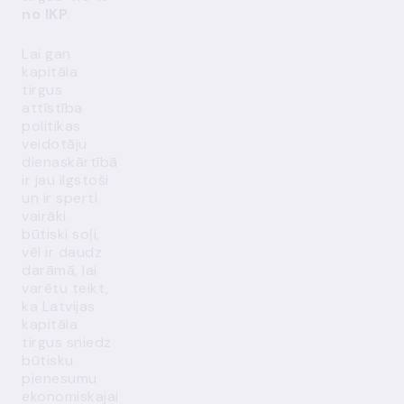
no IKP
.
Lai gan
kapitāla
tirgus
attīstība
politikas
veidotāju
dienaskārtībā
ir jau ilgstoši
un ir sperti
vairāki
būtiski soļi,
vēl ir daudz
darāmā, lai
varētu teikt,
ka Latvijas
kapitāla
tirgus sniedz
būtisku
pienesumu
ekonomiskajai