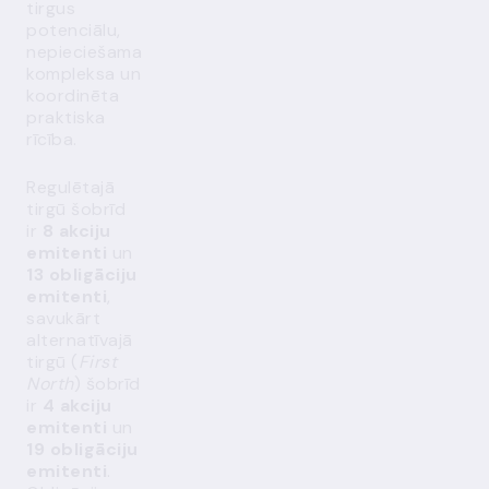
tirgus
potenciālu,
nepieciešama
kompleksa un
koordinēta
praktiska
rīcība.
Regulētajā
tirgū šobrīd
ir
8 akciju
emitenti
un
13 obligāciju
emitenti
,
savukārt
alternatīvajā
tirgū (
First
North
) šobrīd
ir
4 akciju
emitenti
un
19 obligāciju
emitenti
.