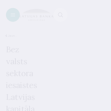
Jaunumi
Bez
valsts
sektora
iesaistes
Latvijas
kapitāla