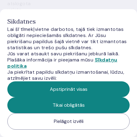
atslogota
valsts
finansējuma
Sīkdatnes
daļa un
valsts šos
Lai šī tīmekļvietne darbotos, tajā tiek izmantotas
budžeta
obligāti nepieciešamās sīkdatnes. Ar Jūsu
līdzekļus var
piekrišanu papildus šajā vietnē var tikt izmantotas
novirzīt
statistikas un trešo pušu sīkdatnes.
citām
Jūs varat atsaukt savu piekrišanu jebkurā laikā.
prioritātēm.
Plašāka informācija ir pieejama mūsu
Sīkdatņu
politika
Šie ir tikai
Ja piekrītat papildu sīkdatņu izmantošanai, lūdzu,
daži no
atzīmējiet savu izvēli:
ieguvumiem.
Apstiprināt visas
Latvijas
Banka šo
jautājumu
Tikai obligātās
uzskata par
prioritāti un
trupinās
Pielāgot izvēli
uzturēt to
dienaskārtībā,