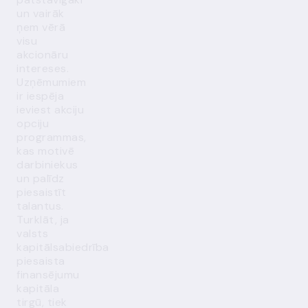
un vairāk
ņem vērā
visu
akcionāru
intereses.
Uzņēmumiem
ir iespēja
ieviest akciju
opciju
programmas,
kas motivē
darbiniekus
un palīdz
piesaistīt
talantus.
Turklāt, ja
valsts
kapitālsabiedrība
piesaista
finansējumu
kapitāla
tirgū, tiek