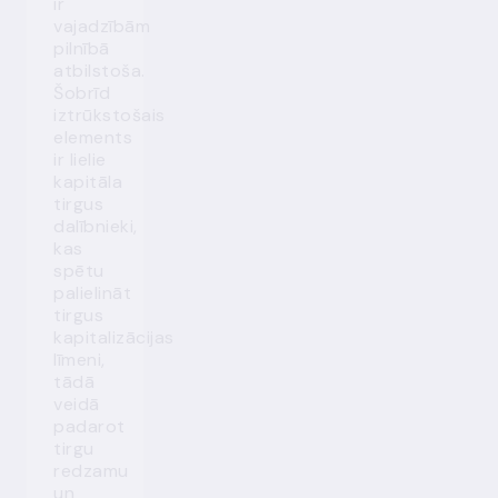
ir
vajadzībām
pilnībā
atbilstoša.
Šobrīd
iztrūkstošais
elements
ir lielie
kapitāla
tirgus
dalībnieki,
kas
spētu
palielināt
tirgus
kapitalizācijas
līmeni,
tādā
veidā
padarot
tirgu
redzamu
un