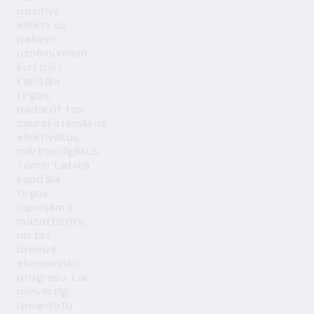
pozitīvs
efekts uz
pašiem
uzņēmumiem,
kuri iziet
kapitāla
tirgos,
padarot tos
caurskatāmākus,
efektīvākus,
mērķtiecīgākus.
Tomēr Latvijā
kapitāla
tirgus
joprojām ir
mazattīstīts,
un tas
bremzē
ekonomisko
progresu. Lai
pilnvērtīgi
izmantotu