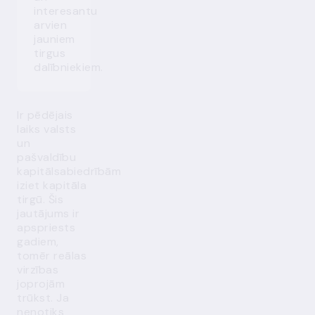
interesantu
arvien
jauniem
tirgus
dalībniekiem.
Ir pēdējais
laiks valsts
un
pašvaldību
kapitālsabiedrībām
iziet kapitāla
tirgū. Šis
jautājums ir
apspriests
gadiem,
tomēr reālas
virzības
joprojām
trūkst. Ja
nenotiks