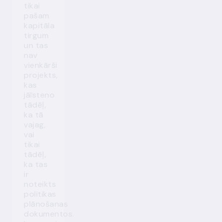
tikai
pašam
kapitāla
tirgum
un tas
nav
vienkārši
projekts,
kas
jāīsteno
tādēļ,
ka tā
vajag,
vai
tikai
tādēļ,
ka tas
ir
noteikts
politikas
plānošanas
dokumentos.