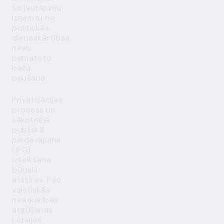
šo jautājumu
izņemtu no
politiskās
dienaskārtības,
nevis
pamatotu
bažu
paušana.
Privatizācijas
process un
sākotnējā
publiskā
piedāvājuma
(IPO)
izteikšana
būtiski
atšķiras. Pēc
valstiskās
neatkarības
atgūšanas
Latvijas