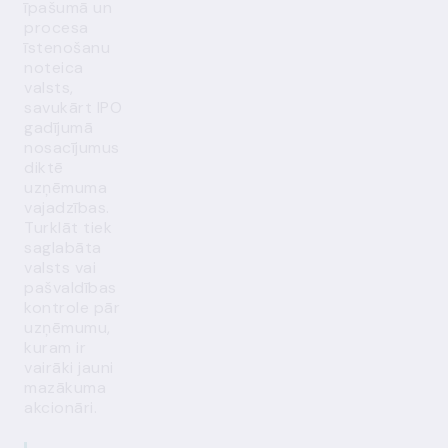
īpašumā un
procesa
īstenošanu
noteica
valsts,
savukārt IPO
gadījumā
nosacījumus
diktē
uzņēmuma
vajadzības.
Turklāt tiek
saglabāta
valsts vai
pašvaldības
kontrole pār
uzņēmumu,
kuram ir
vairāki jauni
mazākuma
akcionāri.