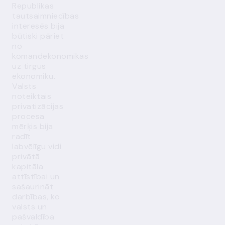
Republikas
tautsaimniecības
interesēs bija
būtiski pāriet
no
komandekonomikas
uz tirgus
ekonomiku.
Valsts
noteiktais
privatizācijas
procesa
mērķis bija
radīt
labvēlīgu vidi
privātā
kapitāla
attīstībai un
sašaurināt
darbības, ko
valsts un
pašvaldība