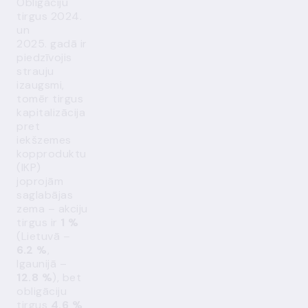
Obligāciju
tirgus 2024.
un
2025. gadā ir
piedzīvojis
strauju
izaugsmi,
tomēr tirgus
kapitalizācija
pret
iekšzemes
kopproduktu
(IKP)
joprojām
saglabājas
zema – akciju
tirgus ir
1 %
(Lietuvā –
6.2 %
,
Igaunijā –
12.8 %
), bet
obligāciju
tirgus
4.6 %