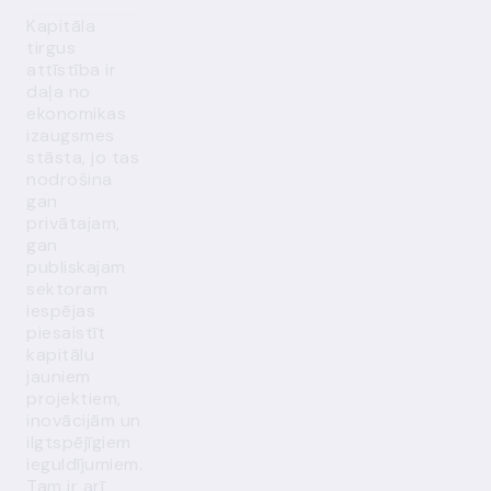
Kapitāla
tirgus
attīstība ir
daļa no
ekonomikas
izaugsmes
stāsta, jo tas
nodrošina
gan
privātajam,
gan
publiskajam
sektoram
iespējas
piesaistīt
kapitālu
jauniem
projektiem,
inovācijām un
ilgtspējīgiem
ieguldījumiem.
Tam ir arī