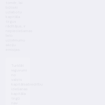
tomēr, lai
būtiski
uzlabotu
kapitāla
tirgus
rādītājus, ir
nepieciešamas
lielo
uzņēmumu
akciju
emisijas.
Turklāt
ieguvumi
no
valsts
kapitālsabiedrību
iziešanas
kapitāla
tirgū
nav