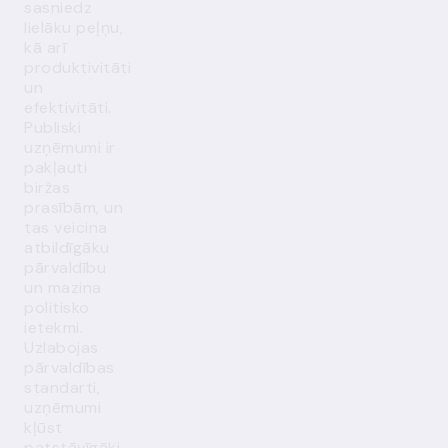
sasniedz
lielāku peļņu,
kā arī
produktivitāti
un
efektivitāti.
Publiski
uzņēmumi ir
pakļauti
biržas
prasībām, un
tas veicina
atbildīgāku
pārvaldību
un mazina
politisko
ietekmi.
Uzlabojas
pārvaldības
standarti,
uzņēmumi
kļūst
patstāvīgāki