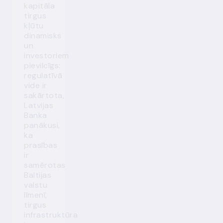
kapitāla
tirgus
kļūtu
dinamisks
un
investoriem
pievilcīgs:
regulatīvā
vide ir
sakārtota,
Latvijas
Banka
panākusi,
ka
prasības
ir
samērotas
Baltijas
valstu
līmenī,
tirgus
infrastruktūra