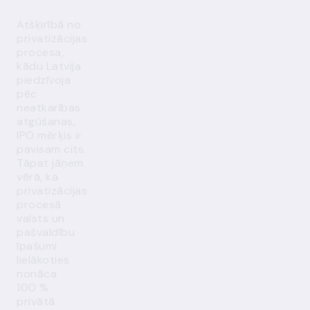
Atšķirībā no
privatizācijas
procesa,
kādu Latvija
piedzīvoja
pēc
neatkarības
atgūšanas,
IPO mērķis ir
pavisam cits.
Tāpat jāņem
vērā, ka
privatizācijas
procesā
valsts un
pašvaldību
īpašumi
lielākoties
nonāca
100 %
privātā