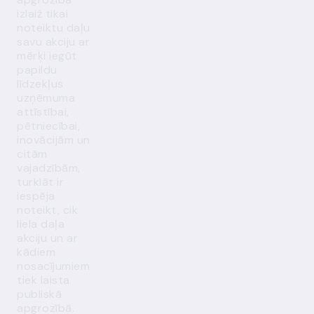
izlaiž tikai
noteiktu daļu
savu akciju ar
mērķi iegūt
papildu
līdzekļus
uzņēmuma
attīstībai,
pētniecībai,
inovācijām un
citām
vajadzībām,
turklāt ir
iespēja
noteikt, cik
liela daļa
akciju un ar
kādiem
nosacījumiem
tiek laista
publiskā
apgrozībā.