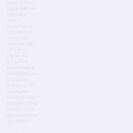
visas pūles,
kas pieliktas
kapitāla
tirgus
attīstīšanai,
būs bijušas
liekas, un
diez vai mēs
kā valsts
varam to
atļauties.
Ekonomiskā
stabilitāte un
izaugsme
šobrīd ir vēl
svarīgāka
nekā jebkad
iepriekš, īpaši
ņemot vērā
ģeopolitiskos
apstākļus.