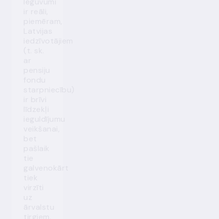
Ieguvumi
ir reāli,
piemēram,
Latvijas
iedzīvotājiem
(t. sk.
ar
pensiju
fondu
starpniecību)
ir brīvi
līdzekļi
ieguldījumu
veikšanai,
bet
pašlaik
tie
galvenokārt
tiek
virzīti
uz
ārvalstu
tirgiem.