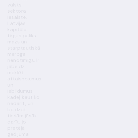
valsts
sektora
iesaiste,
Latvijas
kapitāla
tirgus paliks
mazs un
starptautiskā
mērogā
nenozīmīgs. Ir
jābeidz
meklēt
attaisnojumus
un
iebildumus,
kādēļ kaut ko
nedarīt, un
beidzot
tiešām jāsāk
darīt, jo
pretējā
gadījumā