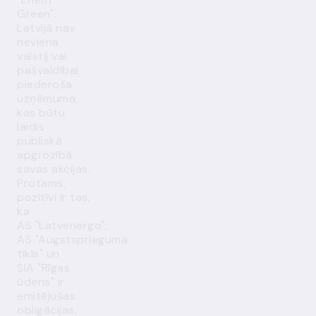
Green".
Latvijā nav
neviena
valstij vai
pašvaldībai
piederoša
uzņēmuma,
kas būtu
laidis
publiskā
apgrozībā
savas akcijas.
Protams,
pozitīvi ir tas,
ka
AS "Latvenergo",
AS "Augstsprieguma
tīkls" un
SIA "Rīgas
ūdens" ir
emitējušas
obligācijas,