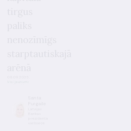
tirgus
paliks
nenozīmīgs
starptautiskajā
arēnā
08.09.2025.
Visi jaunumi
Santa
Purgaile
Latvijas
Bankas
prezidenta
vietniece