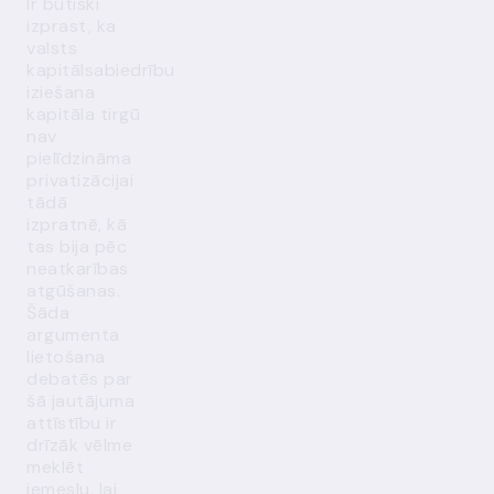
Ir būtiski
izprast, ka
valsts
kapitālsabiedrību
iziešana
kapitāla tirgū
nav
pielīdzināma
privatizācijai
tādā
izpratnē, kā
tas bija pēc
neatkarības
atgūšanas.
Šāda
argumenta
lietošana
debatēs par
šā jautājuma
attīstību ir
drīzāk vēlme
meklēt
iemeslu, lai