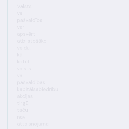
Valsts
vai
pašvaldība
var
apsvērt
atbilstošāko
veidu,
kā
kotēt
valsts
vai
pašvaldības
kapitālsabiedrību
akcijas
tirgū,
taču
nav
attaisnojuma