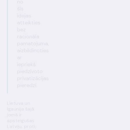
no
šīs
idejas
atteikties
bez
racionāla
pamatojuma,
aizbildinoties
ar
iepriekš
piedzīvoto
privatizācijas
pieredzi.
Lietuva un
Igaunija šajā
jomā ir
apsteigušas
Latviju, proti,