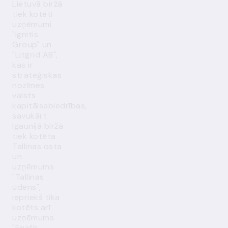
Lietuvā biržā
tiek kotēti
uzņēmumi
"Ignitis
Group" un
"Litgrid AB",
kas ir
stratēģiskas
nozīmes
valsts
kapitālsabiedrības,
savukārt
Igaunijā biržā
tiek kotēta
Tallinas osta
un
uzņēmums
"Tallinas
ūdens",
iepriekš tika
kotēts arī
uzņēmums
"Enefit