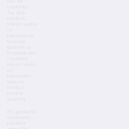
veic kā
uzņēmējs.
Tas tika
panākts,
mainot valsts
un
pašvaldības
īpašuma
īpašniekus.
Privatizācijas
rezultātā
daudzi valsts
un
pašvaldību
īpašumi
nonāca
privātā
īpašumā.
IPO gadījumā
uzņēmums
publiskā
apgrozībā