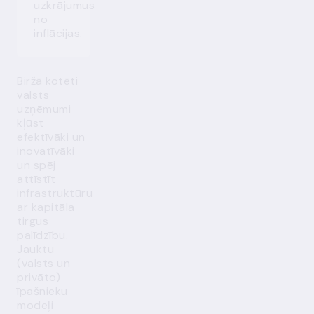
uzkrājumus
no
inflācijas.
Biržā kotēti
valsts
uzņēmumi
kļūst
efektīvāki un
inovatīvāki
un spēj
attīstīt
infrastruktūru
ar kapitāla
tirgus
palīdzību.
Jauktu
(valsts un
privāto)
īpašnieku
modeļi