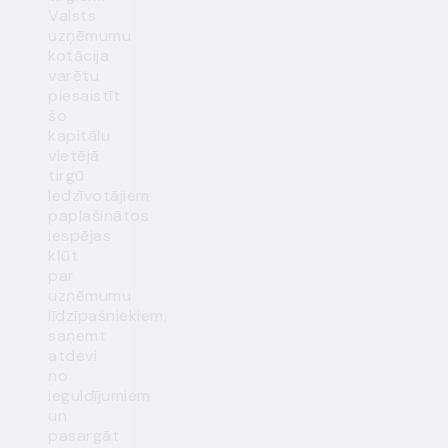
Valsts
uzņēmumu
kotācija
varētu
piesaistīt
šo
kapitālu
vietējā
tirgū.
Iedzīvotājiem
paplašinātos
iespējas
kļūt
par
uzņēmumu
līdzīpašniekiem,
saņemt
atdevi
no
ieguldījumiem
un
pasargāt