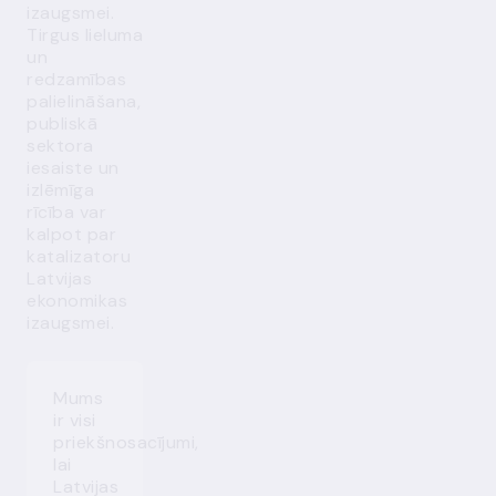
izaugsmei.
Tirgus lieluma
un
redzamības
palielināšana,
publiskā
sektora
iesaiste un
izlēmīga
rīcība var
kalpot par
katalizatoru
Latvijas
ekonomikas
izaugsmei.
Mums
ir visi
priekšnosacījumi,
lai
Latvijas