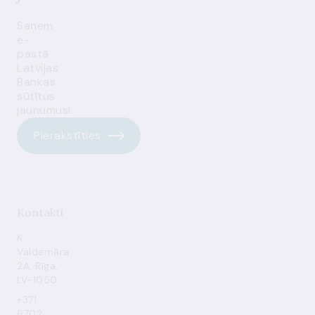
Saņem
e-
pastā
Latvijas
Bankas
sūtītus
jaunumus!
Pierakstīties
Kontakti
K.
Valdemāra
2A, Rīga,
LV-1050
+371
6702