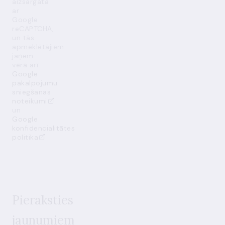
aizsargāta
ar
Google
reCAPTCHA,
un tās
apmeklētājiem
jāņem
vērā arī
Google
pakalpojumu
sniegšanas
noteikumi
un
Google
konfidencialitātes
politika
Pieraksties
jaunumiem