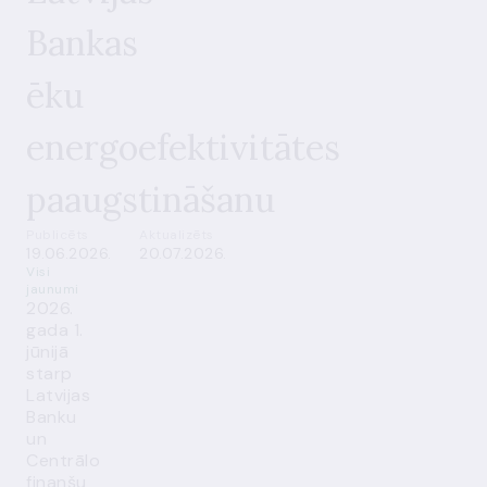
Bankas
ēku
energoefektivitātes
paaugstināšanu
Publicēts
Aktualizēts
19.06.2026.
20.07.2026.
Visi
jaunumi
2026.
gada 1.
jūnijā
starp
Latvijas
Banku
un
Centrālo
finanšu