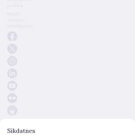
politika
Mainīt
sīkdatņu
iestatījumus
Sīkdatnes