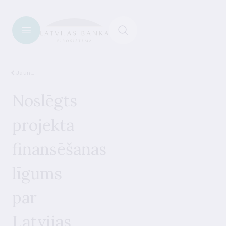
Jaunumi
Noslēgts
projekta
finansēšanas
līgums
par
Latvijas