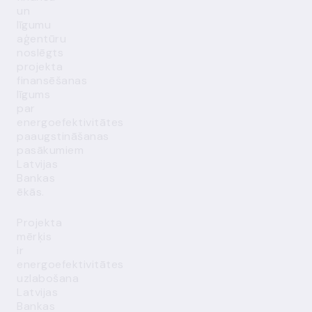
un
līgumu
aģentūru
noslēgts
projekta
finansēšanas
līgums
par
energoefektivitātes
paaugstināšanas
pasākumiem
Latvijas
Bankas
ēkās.
Projekta
mērķis
ir
energoefektivitātes
uzlabošana
Latvijas
Bankas