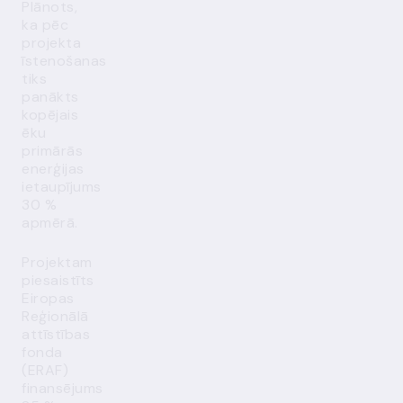
Plānots,
ka pēc
projekta
īstenošanas
tiks
panākts
kopējais
ēku
primārās
enerģijas
ietaupījums
30 %
apmērā.
Projektam
piesaistīts
Eiropas
Reģionālā
attīstības
fonda
(ERAF)
finansējums