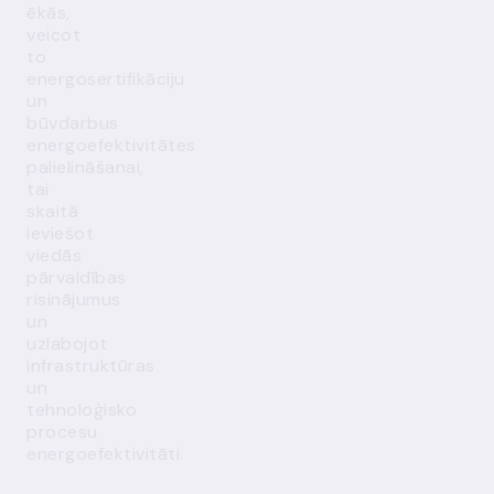
ēkās,
veicot
to
energosertifikāciju
un
būvdarbus
energoefektivitātes
palielināšanai,
tai
skaitā
ieviešot
viedās
pārvaldības
risinājumus
un
uzlabojot
infrastruktūras
un
tehnoloģisko
procesu
energoefektivitāti.