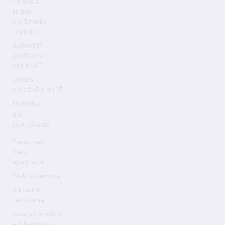
Finanšu
tirgus
dalībnieku
reģistrs
Apmeklē
Zināšanu
centru
Darba
piedāvājumi
Politika
un
noteikumi
Personas
datu
apstrāde
Piekļūstamība
Sīkdatņu
lietošana
Ievainojamību
atklāšanas