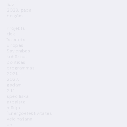
līdz
2028. gada
beigām.
Projekts
tiek
īstenots
Eiropas
Savienības
kohēzijas
politikas
programmas
2021.–
2027.
gadam
2.1.1.
specifiskā
atbalsta
mērķa
"Energoefektivitātes
veicināšana
un