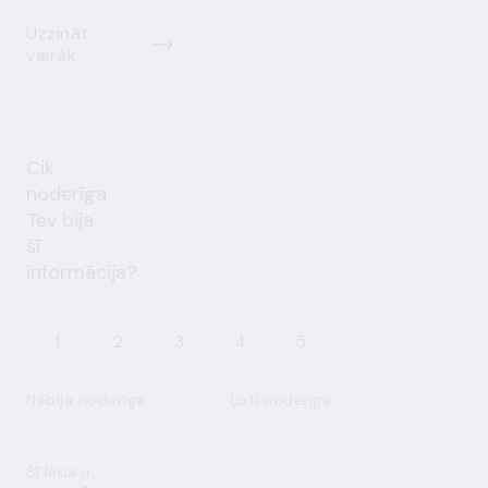
Uzzināt
vairāk
Cik
noderīga
Tev bija
šī
informācija?
1
2
3
4
5
Nebija noderīga
Ļoti noderīga
Šī lapa ir