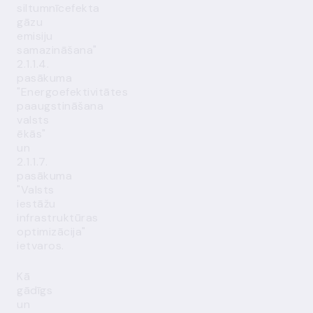
siltumnīcefekta
gāzu
emisiju
samazināšana"
2.1.1.4.
pasākuma
"Energoefektivitātes
paaugstināšana
valsts
ēkās"
un
2.1.1.7.
pasākuma
"Valsts
iestāžu
infrastruktūras
optimizācija"
ietvaros.
Kā
gādīgs
un