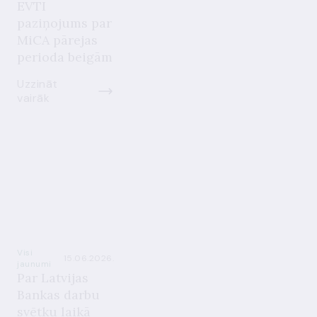
EVTI
paziņojums par
MiCA pārejas
perioda beigām
Uzzināt
vairāk
Visi
15.06.2026.
jaunumi
Par Latvijas
Bankas darbu
svētku laikā