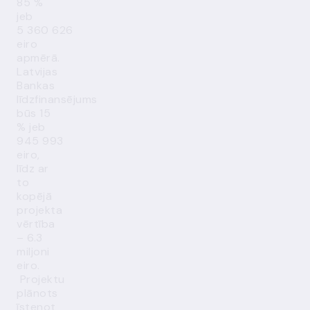
85 %
jeb
5 360 626
eiro
apmērā.
Latvijas
Bankas
līdzfinansējums
būs 15
% jeb
945 993
eiro,
līdz ar
to
kopējā
projekta
vērtība
– 6.3
miljoni
eiro.
Projektu
plānots
īstenot