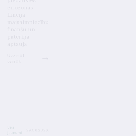
piedalīsies
eirozonas
līmeņa
mājsaimniecību
finanšu un
patēriņa
aptaujā
Uzzināt
vairāk
Visi
29.06.2026.
jaunumi