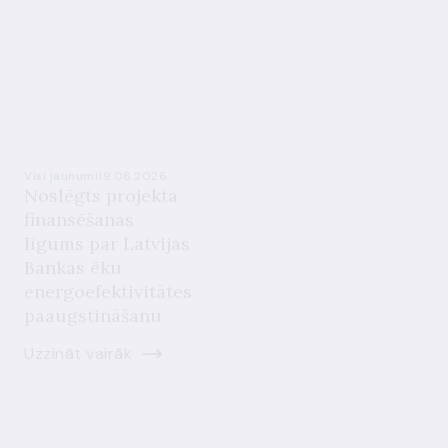
Visi jaunumi
19.06.2026.
Noslēgts projekta
finansēšanas
līgums par Latvijas
Bankas ēku
energoefektivitātes
paaugstināšanu
Uzzināt vairāk