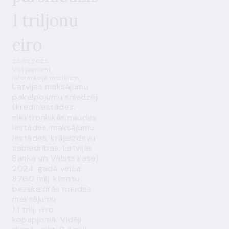
1 triljonu
eiro
25.02.2025.
Visi jaunumi
Informācija medijiem
Latvijas maksājumu
pakalpojumu sniedzēji
(kredītiestādes,
elektroniskās naudas
iestādes, maksājumu
iestādes, krājaizdevu
sabiedrības, Latvijas
Banka un Valsts kase)
2024. gadā veica
876.0 milj. klientu
bezskaidrās naudas
maksājumu
1.1 trilj. eiro
kopapjomā. Vidēji