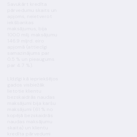
Savukārt kredīta
pārvedumu skaits un
apjoms, neietverot
iekšbankas
maksājumus, bija
100.0 milj. maksājumu
146.9 mljrd. eiro
apjomā (attiecīgi
samazinājums par
0.5 % un pieaugums
par 4.7 %).
Līdzīgi kā iepriekšējos
gados visbiežāk
lietotie klientu
bezskaidrās naudas
maksājumi bija karšu
maksājumi (61 % no
kopējā bezskaidrās
naudas maksājumu
skaita) un klientu
kredīta pārvedumi