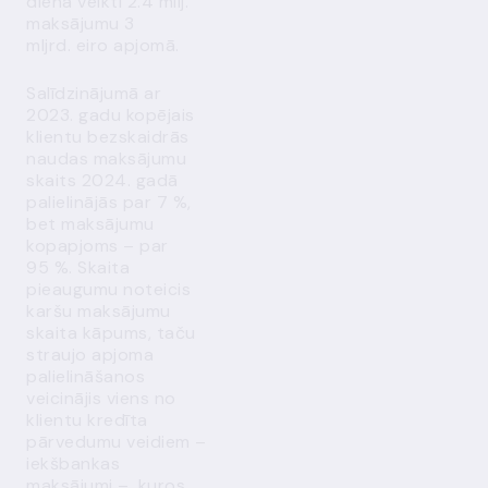
dienā veikti 2.4 milj.
maksājumu 3
mljrd. eiro apjomā.
Salīdzinājumā ar
2023. gadu kopējais
klientu bezskaidrās
naudas maksājumu
skaits 2024. gadā
palielinājās par 7 %,
bet maksājumu
kopapjoms – par
95 %. Skaita
pieaugumu noteicis
karšu maksājumu
skaita kāpums, taču
straujo apjoma
palielināšanos
veicinājis viens no
klientu kredīta
pārvedumu veidiem –
iekšbankas
maksājumi –, kuros