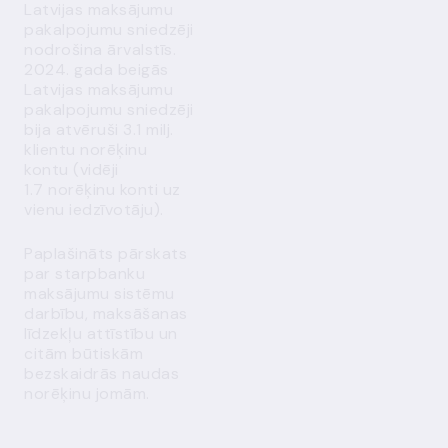
Latvijas maksājumu
pakalpojumu sniedzēji
nodrošina ārvalstīs.
2024. gada beigās
Latvijas maksājumu
pakalpojumu sniedzēji
bija atvēruši 3.1 milj.
klientu norēķinu
kontu (vidēji
1.7 norēķinu konti uz
vienu iedzīvotāju).
Paplašināts pārskats
par starpbanku
maksājumu sistēmu
darbību, maksāšanas
līdzekļu attīstību un
citām būtiskām
bezskaidrās naudas
norēķinu jomām.