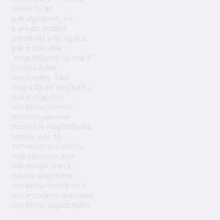
ietverts arī
pakalpojums, ko
bankas atsāka
piedāvāt pēc ilgāka
pārtraukuma, –
"noguldījums uz nakti"
juridiskajām
personām. Šādi
noguldījumi ļauj katru
nakti noguldīt
norēķinu kontos
esošos naudas
līdzekļus noguldījuma
kontā, par to
saņemot procentu
maksājumus, bet
nākamajā dienā
nauda atgriežas
norēķinu kontā un ir
izmantojama ikdienas
norēķinu vajadzībām.