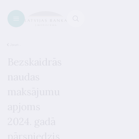
Jaunumi
Bezskaidrās
naudas
maksājumu
apjoms
2024. gadā
pārsniedzis