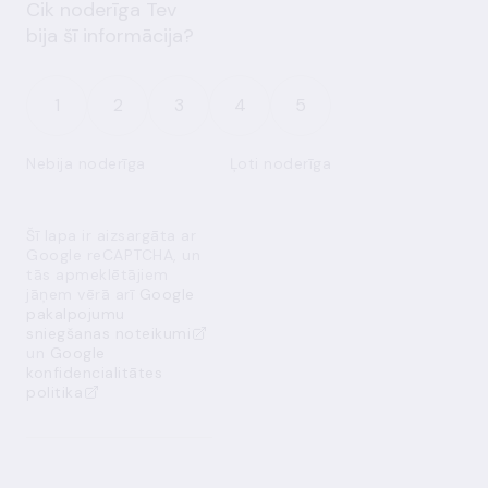
Cik noderīga Tev
bija šī informācija?
1
2
3
4
5
Nebija noderīga
Ļoti noderīga
Šī lapa ir aizsargāta ar
Google reCAPTCHA, un
tās apmeklētājiem
jāņem vērā arī
Google
pakalpojumu
sniegšanas noteikumi
un
Google
konfidencialitātes
politika