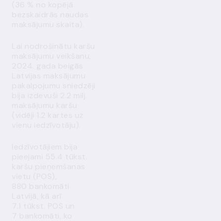
(36 % no kopējā
bezskaidrās naudas
maksājumu skaita).
Lai nodrošinātu karšu
maksājumu veikšanu,
2024. gada beigās
Latvijas maksājumu
pakalpojumu sniedzēji
bija izdevuši 2.2 milj.
maksājumu karšu
(vidēji 1.2 kartes uz
vienu iedzīvotāju).
Iedzīvotājiem bija
pieejami 55.4 tūkst.
karšu pieņemšanas
vietu (POS),
880 bankomāti
Latvijā, kā arī
7.1 tūkst. POS un
7 bankomāti, ko