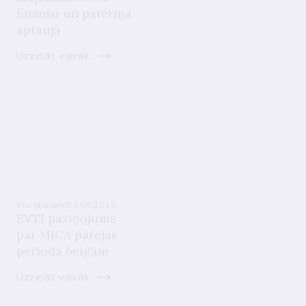
finanšu un patēriņa
aptaujā
Uzzināt vairāk
Visi jaunumi
29.06.2026.
EVTI paziņojums
par MiCA pārejas
perioda beigām
Uzzināt vairāk