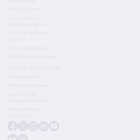
Klientu kases
Kredītu reģistrs
Finanšu tirgus
dalībnieku reģistrs
Apmeklē Zināšanu
centru
Darba piedāvājumi
Politika un noteikumi
Personas datu apstrāde
Piekļūstamība
Sīkdatņu lietošana
Ievainojamību
atklāšanas politika
Mainīt sīkdatņu
iestatījumus