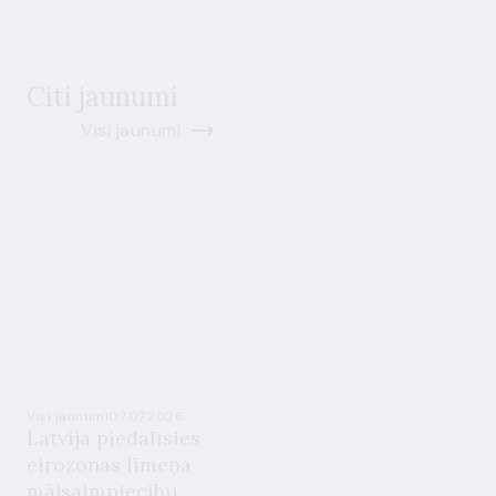
Citi jaunumi
Visi jaunumi
Visi jaunumi
07.07.2026.
Latvija piedalīsies
eirozonas līmeņa
mājsaimniecību