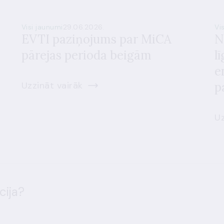
Visi jaunumi
29.06.2026.
Vi
EVTI paziņojums par MiCA
N
pārejas perioda beigām
l
e
Uzzināt vairāk
p
Uz
cija?