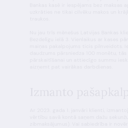
Bankas kasē
ir iespējams bez maksas a
uzkrāties ne tikai cilvēku makos un krāj
traukos.
Nu jau trīs mēnešus Latvijas Bankas kl
Bezdelīgu ielā 3. Vienlaikus ar kases pā
maiņas pakalpojums ticis pilnveidots. Ie
daudzums pārsniedza 100 monētu, tās 
pārskaitīšanai un attiecīgo summu ieska
aizņemt pat vairākas darbdienas.
Izmanto pašapkalp
Ar 2023. gada 1. janvāri klienti, izma
vērtību savā kontā saņem dažu sekunžu
zibmaksājumus). Vai sabiedrība ir novērt