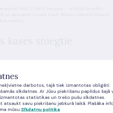
aņemiet līdzi ID karti vai pasi – ja kādu monētu
t un apmainīt turpat kasē. Klientu identificēšanai
dokuments.
s kases sniegtie
arī lata naudas zīmju apmaiņu pret eiro,
bojātu eiro
atnes
t pārbaudei aizdomīgu naudu, veikt eiro naudas zīmj
 naudas zīmēm
, saņemt vietnē
e-monetas.lv
īmekļvietne darbotos, tajā tiek izmantotas obligāti
 piemiņas monētu tīstokļus, saņemt Kredītu reģistr
šamās sīkdatnes. Ar Jūsu piekrišanu papildus šajā 
nāti elektroniski vai pasta sūtījuma veidā.
 izmantotas statistikas un trešo pušu sīkdatnes.
t atsaukt savu piekrišanu jebkurā laikā. Plašāka inf
jama mūsu
Sīkdatņu politika