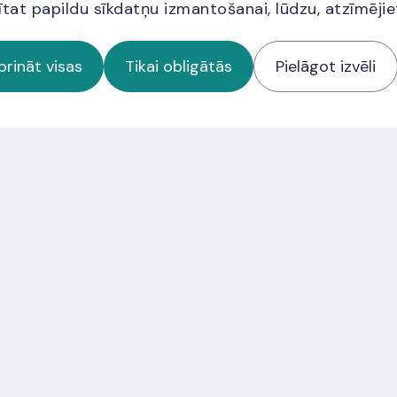
ītat papildu sīkdatņu izmantošanai, lūdzu, atzīmēji
prināt visas
Tikai obligātās
Pielāgot izvēli