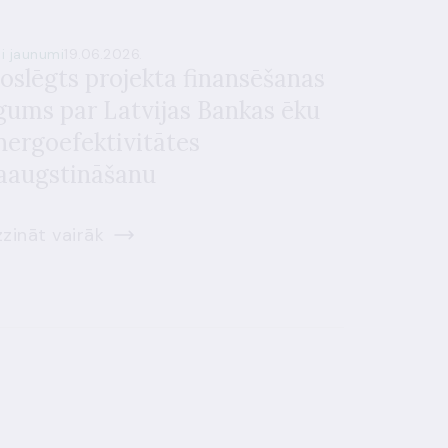
si jaunumi
19.06.2026.
oslēgts projekta finansēšanas
īgums par Latvijas Bankas ēku
nergoefektivitātes
aaugstināšanu
zināt vairāk