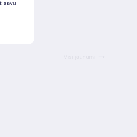
et savu
Visi jaunumi