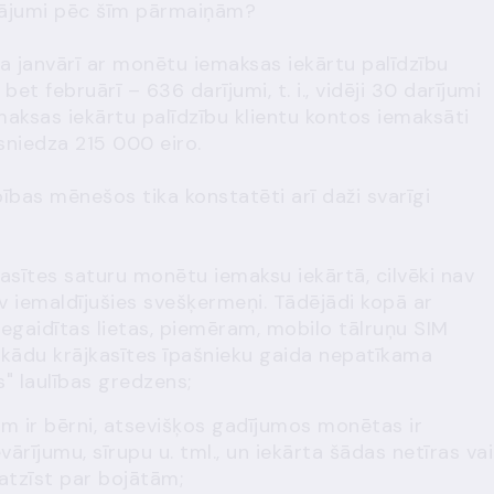
nājumi pēc šīm pārmaiņām?
ada janvārī ar monētu iemaksas iekārtu palīdzību
et februārī – 636 darījumi, t. i., vidēji 30 darījumi
maksas iekārtu palīdzību klientu kontos iemaksāti
sniedza 215 000 eiro.
bas mēnešos tika konstatēti arī daži svarīgi
asītes saturu monētu iemaksu iekārtā, cilvēki nav
v iemaldījušies svešķermeņi. Tādējādi kopā ar
gaidītas lietas, piemēram, mobilo tālruņu SIM
t kādu krājkasītes īpašnieku gaida nepatīkama
" laulības gredzens;
m ir bērni, atsevišķos gadījumos monētas ir
rījumu, sīrupu u. tml., un iekārta šādas netīras vai
atzīst par bojātām;