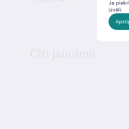
Citi raksti
Ja piekr
izvēli:
Apsti
Citi jaunumi