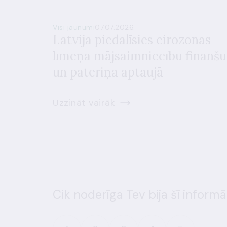
Visi jaunumi
07.07.2026.
Latvija piedalīsies eirozonas
līmeņa mājsaimniecību finanšu
un patēriņa aptaujā
Uzzināt vairāk
Cik noderīga Tev bija šī informā