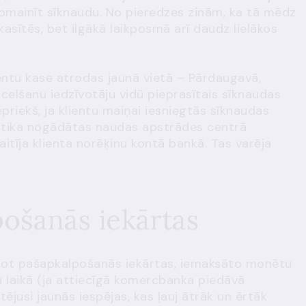
pmainīt sīknaudu. No pieredzes zinām, ka tā mēdz
kasītēs, bet ilgākā laikposmā arī daudz lielākos
ientu kase atrodas jaunā vietā – Pārdaugavā,
rcelšanu iedzīvotāju vidū pieprasītais sīknaudas
priekš, ja klientu maiņai iesniegtās sīknaudas
tika nogādātas naudas apstrādes centrā
itīja klienta norēķinu kontā bankā. Tas varēja
ošanās iekārtas
ntojot pašapkalpošanās iekārtas, iemaksāto monētu
 laikā (ja attiecīgā komercbanka piedāvā
ējusi jaunās iespējas, kas ļauj ātrāk un ērtāk