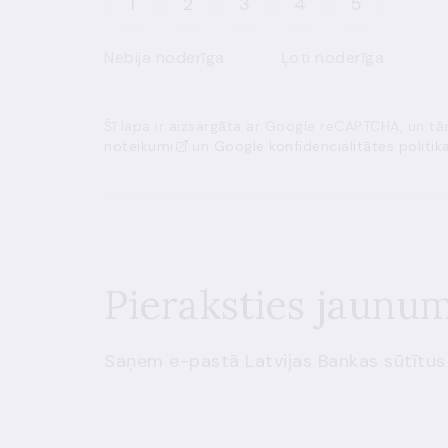
1
2
3
4
5
Nebija noderīga
Ļoti noderīga
Šī lapa ir aizsargāta ar Google reCAPTCHA, un t
noteikumi
un
Google konfidencialitātes politik
Pieraksties jaunu
Saņem e-pastā Latvijas Bankas sūtītus