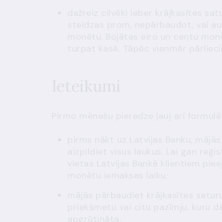
dažreiz cilvēki ieber krājkasītes sat
steidzas prom, nepārbaudot, vai au
monētu. Bojātas eiro un centu monē
turpat kasē. Tāpēc vienmēr pārlieci
Ieteikumi
Pirmo mēnešu pieredze ļauj arī formulē
pirms nākt uz Latvijas Banku, mājā
aizpildiet visus laukus. Lai gan reģ
vietas Latvijas Bankā klientiem pi
monētu iemaksas laiku;
mājās pārbaudiet krājkasītes satur
priekšmetu vai citu pazīmju, kuru d
apgrūtināta;