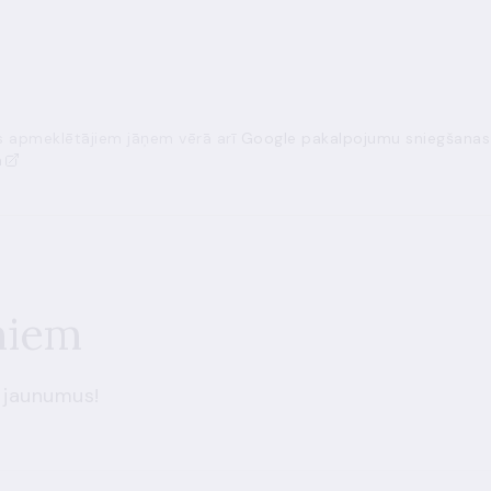
ās apmeklētājiem jāņem vērā arī
Google pakalpojumu sniegšanas
a
miem
 jaunumus!