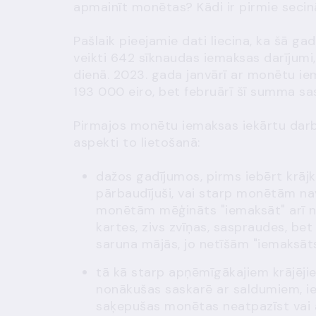
apmainīt monētas? Kādi ir pirmie seci
Pašlaik pieejamie dati liecina, ka šā g
veikti 642 sīknaudas iemaksas darījumi, b
dienā. 2023. gada janvārī ar monētu ie
193 000 eiro, bet februārī šī summa sa
Pirmajos monētu iemaksas iekārtu darbī
aspekti to lietošanā:
dažos gadījumos, pirms iebērt krājk
pārbaudījuši, vai starp monētām na
monētām mēģināts "iemaksāt" arī ne
kartes, zivs zvīņas, saspraudes, be
saruna mājās, jo netīšām "iemaksāts
tā kā starp apņēmīgākajiem krājējie
nonākušas saskarē ar saldumiem, ievā
saķepušas monētas neatpazīst vai 