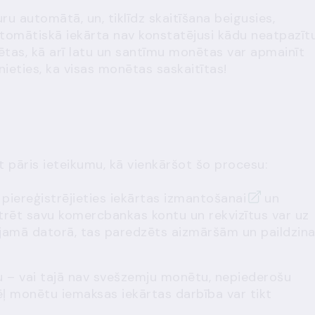
uru automātā, un, tiklīdz skaitīšana beigusies,
tomātiskā iekārta nav konstatējusi kādu neatpazīt
tas, kā arī latu un santīmu monētas var apmainīt
nieties, ka visas monētas saskaitītas!
t pāris ieteikumu, kā vienkāršot šo procesu:
s
piereģistrējieties iekārtas izmantošanai
un
istrēt savu komercbankas kontu un rekvizītus var uz
eejamā datorā, tas paredzēts aizmāršām un paildzin
u – vai tajā nav svešzemju monētu, nepiederošu
ēļ monētu iemaksas iekārtas darbība var tikt