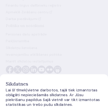
Finanšu tirgus dalībnieku reģistrs
Apmeklē Zināšanu centru
Darba piedāvājumi
Politika un noteikumi
Personas datu apstrāde
Piekļūstamība
Sīkdatņu lietošana
Ievainojamību atklāšanas politika
Mainīt sīkdatņu iestatījumus
Sīkdatnes
Lai šī tīmekļvietne darbotos, tajā tiek izmantotas
obligāti nepieciešamās sīkdatnes. Ar Jūsu
E-monetas.lv
piekrišanu papildus šajā vietnē var tikt izmantotas
statistikas un trešo pušu sīkdatnes.