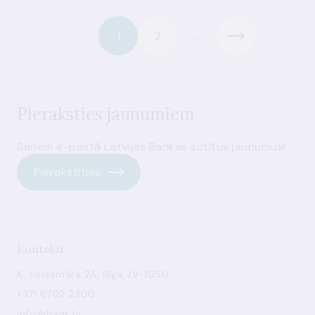
1
2
...
Pieraksties jaunumiem
Saņem e-pastā Latvijas Bankas sūtītus jaunumus!
Pierakstīties
Kontakti
K. Valdemāra 2A, Rīga, LV-1050
+371 6702 2300
info@bank.lv