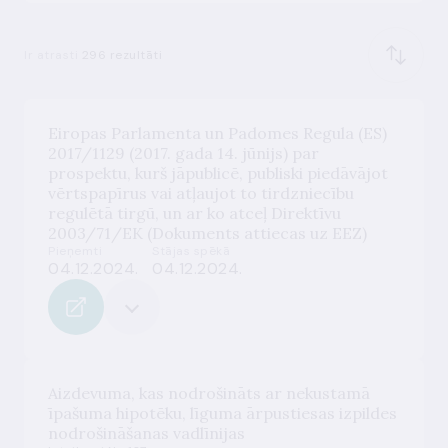
Ir atrasti
296 rezultāti
Eiropas Parlamenta un Padomes Regula (ES)
2017/1129 (2017. gada 14. jūnijs) par
prospektu, kurš jāpublicē, publiski piedāvājot
vērtspapīrus vai atļaujot to tirdzniecību
regulētā tirgū, un ar ko atceļ Direktīvu
2003/71/EK (Dokuments attiecas uz EEZ)
Pieņemti
Stājas spēkā
04.12.2024.
04.12.2024.
Aizdevuma, kas nodrošināts ar nekustamā
īpašuma hipotēku, līguma ārpustiesas izpildes
nodrošināšanas vadlīnijas