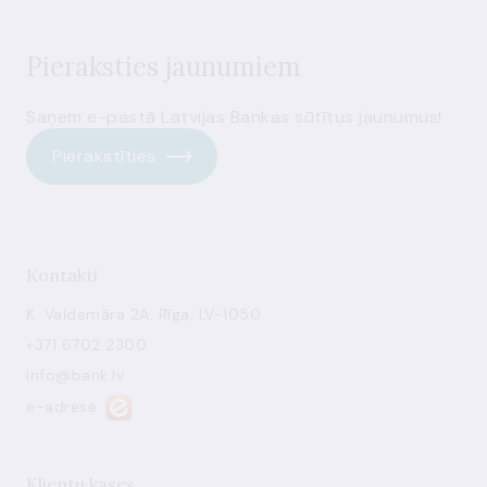
Pieraksties jaunumiem
Saņem e-pastā Latvijas Bankas sūtītus jaunumus!
Pierakstīties
Kontakti
K. Valdemāra 2A, Rīga, LV-1050
+371 6702 2300
info@bank.lv
e-adrese
Klientu kases