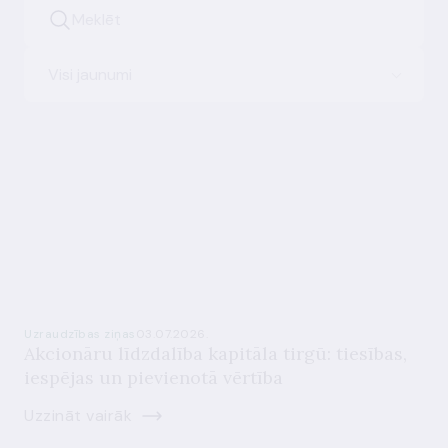
Visi jaunumi
Uzraudzības ziņas
03.07.2026.
Akcionāru līdzdalība kapitāla tirgū: tiesības,
iespējas un pievienotā vērtība
Uzzināt vairāk