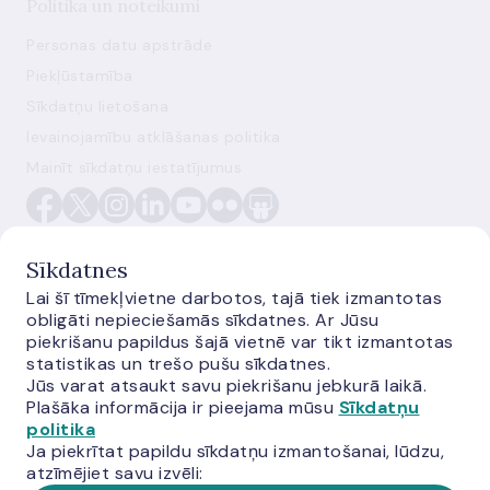
Politika un noteikumi
Personas datu apstrāde
Piekļūstamība
Sīkdatņu lietošana
Ievainojamību atklāšanas politika
Mainīt sīkdatņu iestatījumus
Sīkdatnes
Lai šī tīmekļvietne darbotos, tajā tiek izmantotas
obligāti nepieciešamās sīkdatnes. Ar Jūsu
E-monetas.lv
piekrišanu papildus šajā vietnē var tikt izmantotas
statistikas un trešo pušu sīkdatnes.
Jūs varat atsaukt savu piekrišanu jebkurā laikā.
Plašāka informācija ir pieejama mūsu
Sīkdatņu
politika
Ja piekrītat papildu sīkdatņu izmantošanai, lūdzu,
atzīmējiet savu izvēli: