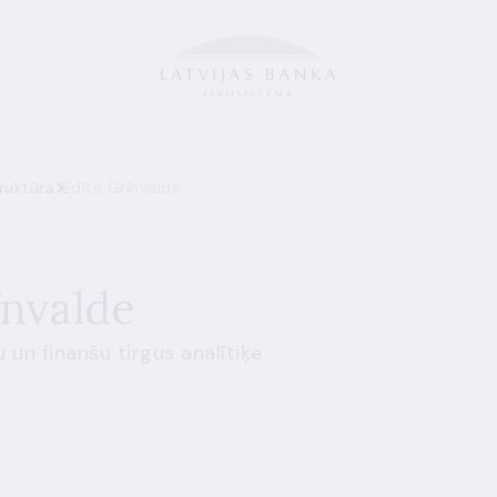
ruktūra
Edīte Grīnvalde
īnvalde
un finanšu tirgus analītiķe