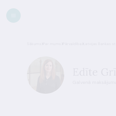
Sākums
Par mums
Pārvaldība
Latvijas Bankas st
Edīte Gr
Galvenā maksājumu 