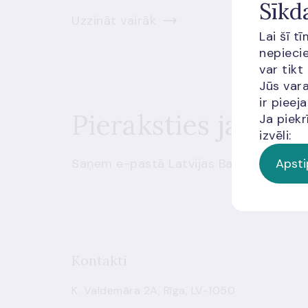
Sīkd
Uzzināt vairāk
Lai šī t
nepiecie
var tikt
Jūs vara
ir piee
Pieraksties jaunu
Ja piekr
izvēli:
Apsti
Saņem e-pastā Latvijas Bankas sūtītus
Kontakti
K. Valdemāra 2A, Rīga, LV-1050