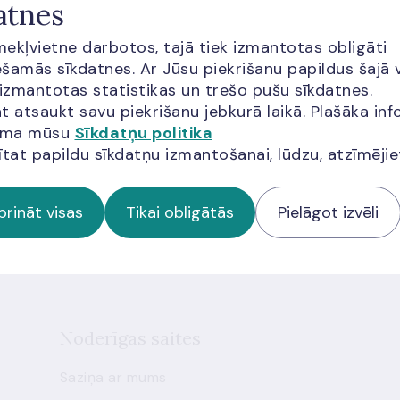
drošības uzlabošanai
n
atnes
īmekļvietne darbotos, tajā tiek izmantotas obligāti
Uzzināt vairāk
Uz
šamās sīkdatnes. Ar Jūsu piekrišanu papildus šajā 
 izmantotas statistikas un trešo pušu sīkdatnes.
t atsaukt savu piekrišanu jebkurā laikā. Plašāka inf
jama mūsu
Sīkdatņu politika
miem
ītat papildu sīkdatņu izmantošanai, lūdzu, atzīmēji
prināt visas
Tikai obligātās
Pielāgot izvēli
 jaunumus!
Noderīgas saites
Saziņa ar mums