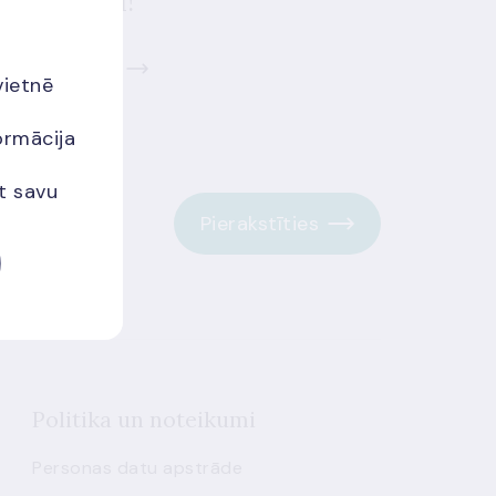
audas mūli!
zināt vairāk
vietnē
ormācija
et savu
Pierakstīties
Politika un noteikumi
Personas datu apstrāde