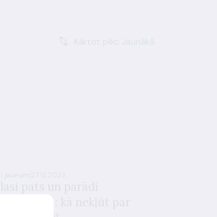
Kārtot pēc:
Jaunākā
si jaunumi
27.12.2023.
zlasi pats un parādi
uviniekiem: kā nekļūt par