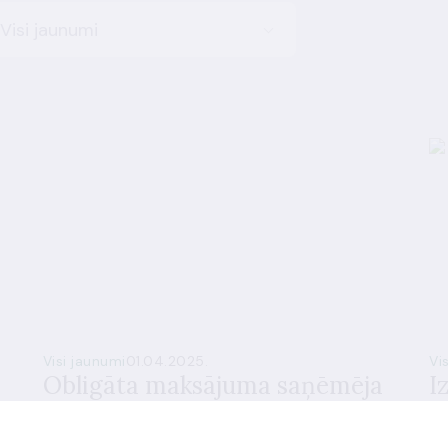
Visi jaunumi
Visi jaunumi
01.04.2025.
Vi
Obligāta maksājuma saņēmēja
I
a
verifikācija: nākamais solis
t