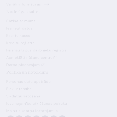
Vairāk informācijas
Noderīgas saites
Saziņa ar mums
Iesniegt datus
Klientu kases
Kredītu reģistrs
Finanšu tirgus dalībnieku reģistrs
Apmeklē Zināšanu centru
Darba piedāvājumi
Politika un noteikumi
Personas datu apstrāde
Piekļūstamība
Sīkdatņu lietošana
Ievainojamību atklāšanas politika
Mainīt sīkdatņu iestatījumus