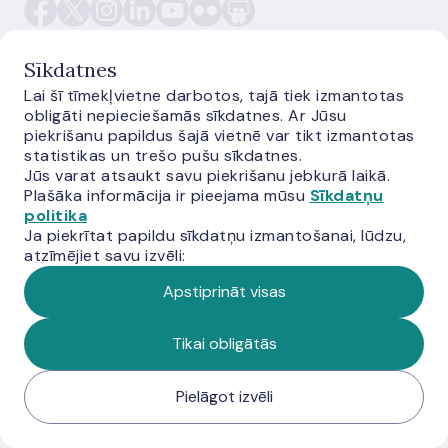
Sīkdatnes
Lai šī tīmekļvietne darbotos, tajā tiek izmantotas
obligāti nepieciešamās sīkdatnes. Ar Jūsu
E-monetas.lv
piekrišanu papildus šajā vietnē var tikt izmantotas
statistikas un trešo pušu sīkdatnes.
Jūs varat atsaukt savu piekrišanu jebkurā laikā.
Plašāka informācija ir pieejama mūsu
Sīkdatņu
politika
Ja piekrītat papildu sīkdatņu izmantošanai, lūdzu,
atzīmējiet savu izvēli:
Apstiprināt visas
© Latvijas Banka, 2026
Tikai obligātās
Pielāgot izvēli