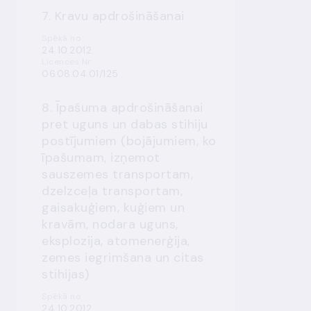
7. Kravu apdrošināšanai
Spēkā no
24.10.2012.
Licences Nr.
06.08.04.01/125
8. Īpašuma apdrošināšanai
pret uguns un dabas stihiju
postījumiem (bojājumiem, ko
īpašumam, izņemot
sauszemes transportam,
dzelzceļa transportam,
gaisakuģiem, kuģiem un
kravām, nodara uguns,
eksplozija, atomenerģija,
zemes iegrimšana un citas
stihijas)
Spēkā no
24.10.2012.