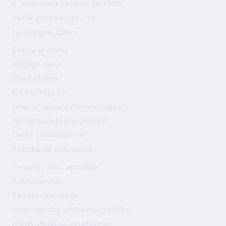
K. Valdemāra 2A, Rīga, LV-1050
Vairāk informācijas
Noderīgas saites
Saziņa ar mums
Iesniegt datus
Klientu kases
Kredītu reģistrs
Finanšu tirgus dalībnieku reģistrs
Apmeklē Zināšanu centru
Darba piedāvājumi
Politika un noteikumi
Personas datu apstrāde
Piekļūstamība
Sīkdatņu lietošana
Ievainojamību atklāšanas politika
Mainīt sīkdatņu iestatījumus