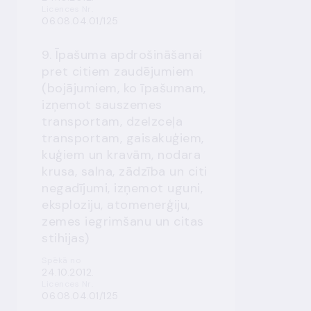
Licences Nr.
06.08.04.01/125
9. Īpašuma apdrošināšanai
pret citiem zaudējumiem
(bojājumiem, ko īpašumam,
izņemot sauszemes
transportam, dzelzceļa
transportam, gaisakuģiem,
kuģiem un kravām, nodara
krusa, salna, zādzība un citi
negadījumi, izņemot uguni,
eksploziju, atomenerģiju,
zemes iegrimšanu un citas
stihijas)
Spēkā no
24.10.2012.
Licences Nr.
06.08.04.01/125