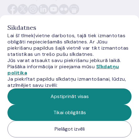
Sīkdatnes
Lai šī tīmekļvietne darbotos, tajā tiek izmantotas
obligāti nepieciešamās sīkdatnes. Ar Jūsu
E-monetas.lv
piekrišanu papildus šajā vietnē var tikt izmantotas
statistikas un trešo pušu sīkdatnes.
Jūs varat atsaukt savu piekrišanu jebkurā laikā.
Plašāka informācija ir pieejama mūsu
Sīkdatņu
politika
Ja piekrītat papildu sīkdatņu izmantošanai, lūdzu,
atzīmējiet savu izvēli:
Apstiprināt visas
© Latvijas Banka, 2026
Tikai obligātās
Pielāgot izvēli