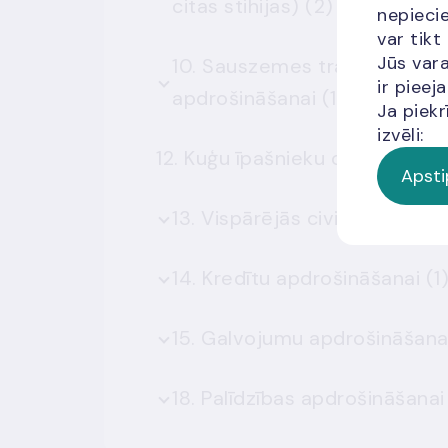
citas stihijas) (2)
nepiecie
var tikt
Jūs vara
10. Sauszemes transportlīdzek
ir piee
apdrošināšanai (1)
Ja piekr
izvēli:
12. Kuģu īpašnieku civiltiesisk
Apsti
14. Kredītu apdrošināšanai (