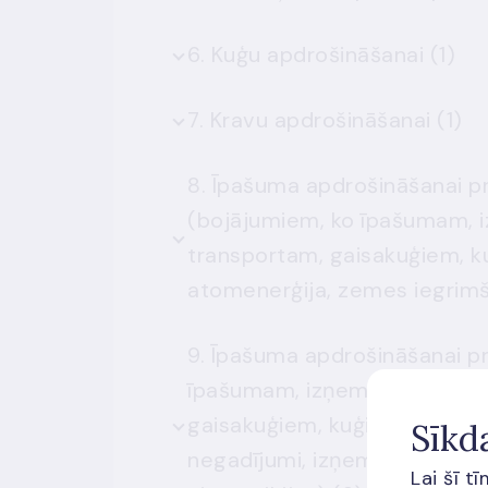
6. Kuģu apdrošināšanai (1)
7. Kravu apdrošināšanai (1)
8. Īpašuma apdrošināšanai p
(bojājumiem, ko īpašumam, 
transportam, gaisakuģiem, k
9. Īpašuma apdrošināšanai p
īpašumam, izņemot sauszeme
gaisakuģiem, kuģiem un kravā
Sīkd
negadījumi, izņemot uguni, e
Lai šī t