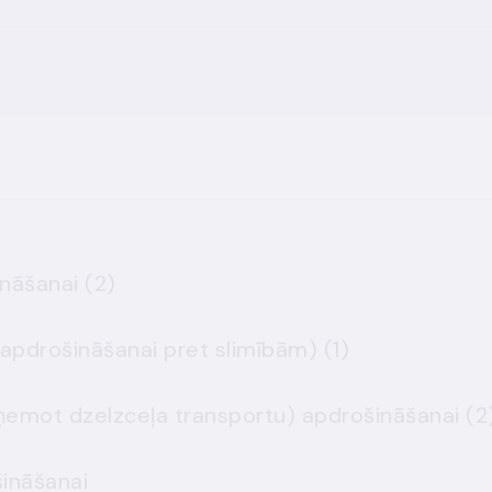
1. Nelaimes gadījumu apdrošināšanai (2)
2. Veselības apdrošināšanai (apdrošināšanai pret slimībām) (1)
3. Sauszemes transporta (izņemot dzelzceļa transportu) apdroš
šināšanai