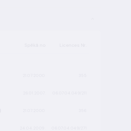
Spēkā no
Licences Nr.
21.07.2000.
355
26.01.2007.
06.07.04.049/211
ināšanai (2)
21.07.2000.
356
24.04.2009.
06.07.04.049/271