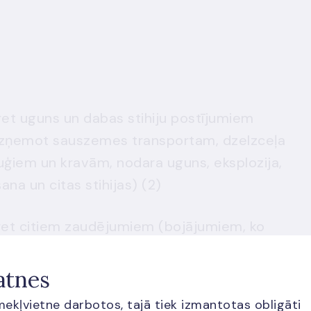
ret uguns un dabas stihiju postījumiem
izņemot sauszemes transportam, dzelzceļa
uģiem un kravām, nodara uguns, eksplozija,
atomenerģija, zemes iegrimšana un citas stihijas) (2)
ret citiem zaudējumiem (bojājumiem, ko
s transportam, dzelzceļa transportam,
m, nodara krusa, salna, zādzība un citi
atnes
ksploziju, atomenerģiju, zemes iegrimšanu un
īmekļvietne darbotos, tajā tiek izmantotas obligāti