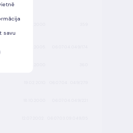
vietnē
ormācija
21.07.2000.
359
et savu
17.05.2005.
06.07.04.049/174
21.07.2000.
360
19.02.2010.
06.07.04. 049/279
18.10.2000.
06.07.04.049/221
12.07.2002.
06.07.03.09.049/35