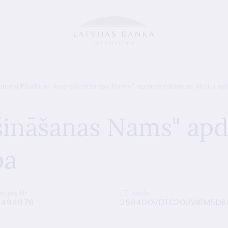
bnieki
"Baltijas Apdrošināšanas Nams" apdrošināšanas akciju sa
ošināšanas Nams" ap
ba
cijas Nr.
LEI kods
3494976
259400VDTC20UW6M5D8