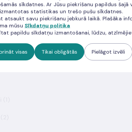
šamās sīkdatnes. Ar Jūsu piekrišanu papildus šajā 
 izmantotas statistikas un trešo pušu sīkdatnes.
t atsaukt savu piekrišanu jebkurā laikā. Plašāka inf
ļu īpašnieku civiltiesiskās atbildības
jama mūsu
Sīkdatņu politika
ītat papildu sīkdatņu izmantošanai, lūdzu, atzīmēji
ās atbildības apdrošināšanai
prināt visas
Tikai obligātās
Pielāgot izvēli
13. Vispārējās civiltiesiskās atbildības apdrošināšanai (2)
1)
15. Galvojumu apdrošināšanai (1)
18. Palīdzības apdrošināšanai (2)