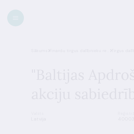
Sākums
Finanšu tirgus dalībnieku reģistrs
Tirgus dalī
"Baltijas Apdr
akciju sabiedrī
Valsts
Reģistrā
Latvija
4000